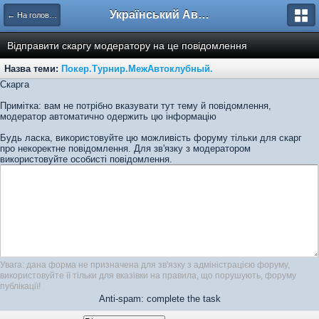
Український Автоклуб ВАЗ
← На головну
Відправити скаргу модератору на це повідомлення
Назва теми:
Покер.Турнир.МежАвтоклубный.
Скарга
Примітка: вам не потрібно вказувати тут тему й повідомлення,
модератор автоматично одержить цю інформацію
Будь ласка, використовуйте цю можливість форуму тільки для скарг
про некоректне повідомлення. Для зв'язку з модератором
використовуйте особисті повідомлення.
Увага: дана форма не призначена для зв'язку з адміністрацією форуму,
використовуйте її тільки для вказівки на правила, що порушують, форуму
публікації!
Anti-spam: complete the task