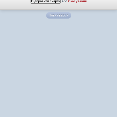
або
Скасування
Повна версія