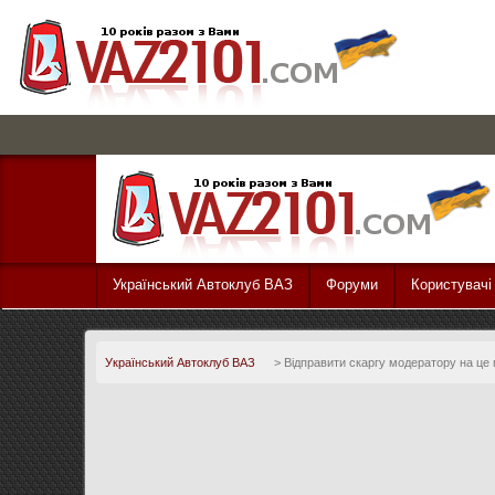
Український Автоклуб ВАЗ
Форуми
Користувачі
Український Автоклуб ВАЗ
>
Відправити скаргу модератору на це