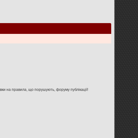
Увага: дана форма не призначена для зв'язку з адміністрацією форуму, використовуйте її тільки для вказівки на правила, що порушують, форуму публікації!