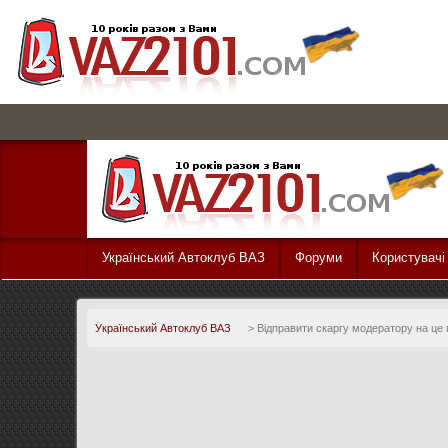
Український Автоклуб ВАЗ
Форуми
Користувачі
Український Автоклуб ВАЗ
>
Відправити скаргу модератору на це