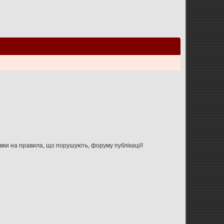
Увага: дана форма не призначена для зв'язку з адміністрацією форуму, використовуйте її тільки для вказівки на правила, що порушують, форуму публікації!