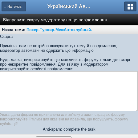
Український Автоклуб ВАЗ
← На головну
Відправити скаргу модератору на це повідомлення
Назва теми:
Покер.Турнир.МежАвтоклубный.
Скарга
Примітка: вам не потрібно вказувати тут тему й повідомлення,
модератор автоматично одержить цю інформацію
Будь ласка, використовуйте цю можливість форуму тільки для скарг
про некоректне повідомлення. Для зв'язку з модератором
використовуйте особисті повідомлення.
Увага: дана форма не призначена для зв'язку з адміністрацією форуму,
використовуйте її тільки для вказівки на правила, що порушують, форуму
публікації!
Anti-spam: complete the task