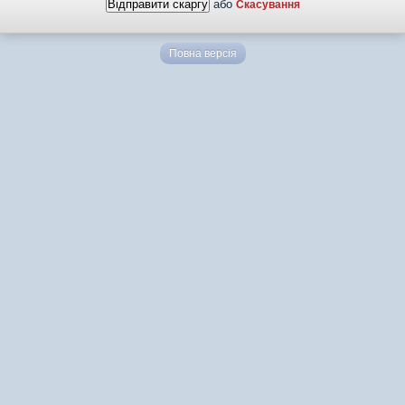
або
Скасування
Повна версія