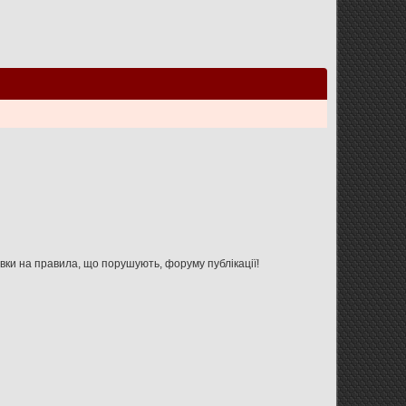
Увага: дана форма не призначена для зв'язку з адміністрацією форуму, використовуйте її тільки для вказівки на правила, що порушують, форуму публікації!