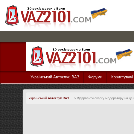
Український Автоклуб ВАЗ
Форуми
Користувачі
Український Автоклуб ВАЗ
>
Відправити скаргу модератору на це