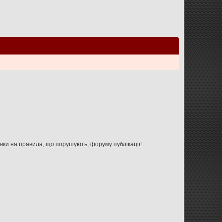
Увага: дана форма не призначена для зв'язку з адміністрацією форуму, використовуйте її тільки для вказівки на правила, що порушують, форуму публікації!