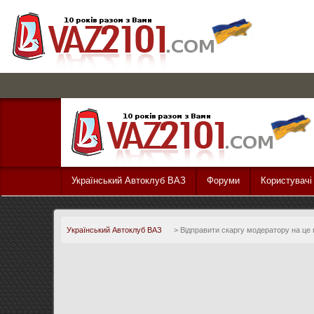
Український Автоклуб ВАЗ
Форуми
Користувачі
Український Автоклуб ВАЗ
>
Відправити скаргу модератору на це