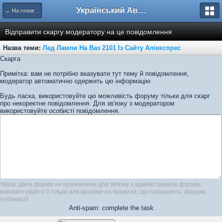
Український Автоклуб ВАЗ
← На головну
Відправити скаргу модератору на це повідомлення
Назва теми:
Лед Лампи На Ваз 2101 Із Сайту Аліекспрес
Скарга
Примітка: вам не потрібно вказувати тут тему й повідомлення,
модератор автоматично одержить цю інформацію
Будь ласка, використовуйте цю можливість форуму тільки для скарг
про некоректне повідомлення. Для зв'язку з модератором
використовуйте особисті повідомлення.
Увага: дана форма не призначена для зв'язку з адміністрацією форуму,
використовуйте її тільки для вказівки на правила, що порушують, форуму
публікації!
Anti-spam: complete the task