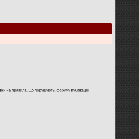
Увага: дана форма не призначена для зв'язку з адміністрацією форуму, використовуйте її тільки для вказівки на правила, що порушують, форуму публікації!