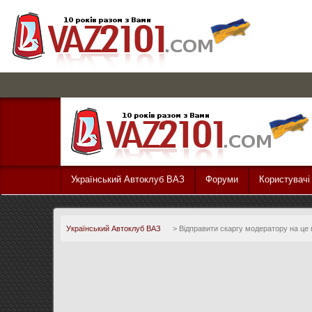
Український Автоклуб ВАЗ
Форуми
Користувачі
Український Автоклуб ВАЗ
>
Відправити скаргу модератору на це