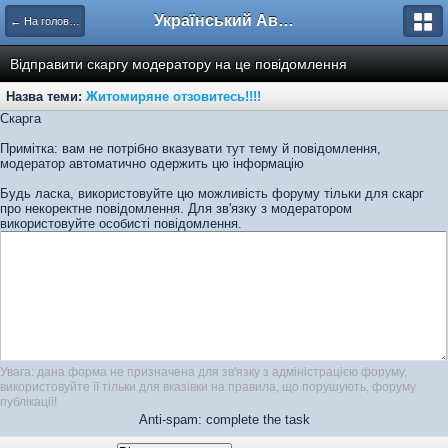
Український Автоклуб ВАЗ
← На головну
Відправити скаргу модератору на це повідомлення
Назва теми:
Житомиряне отзовитесь!!!!
Скарга
Примітка: вам не потрібно вказувати тут тему й повідомлення,
модератор автоматично одержить цю інформацію
Будь ласка, використовуйте цю можливість форуму тільки для скарг
про некоректне повідомлення. Для зв'язку з модератором
використовуйте особисті повідомлення.
Увага: дана форма не призначена для зв'язку з адміністрацією форуму,
використовуйте її тільки для вказівки на правила, що порушують, форуму
публікації!
Anti-spam: complete the task