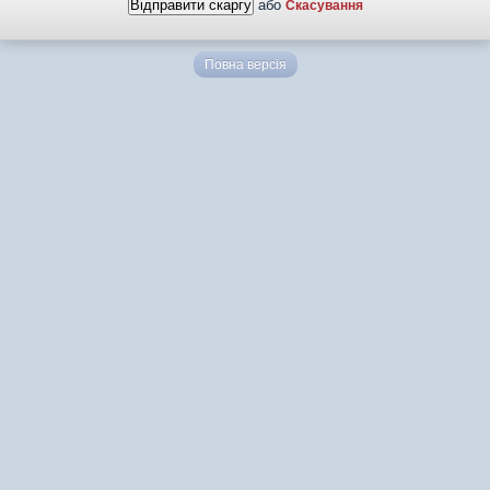
або
Скасування
Повна версія