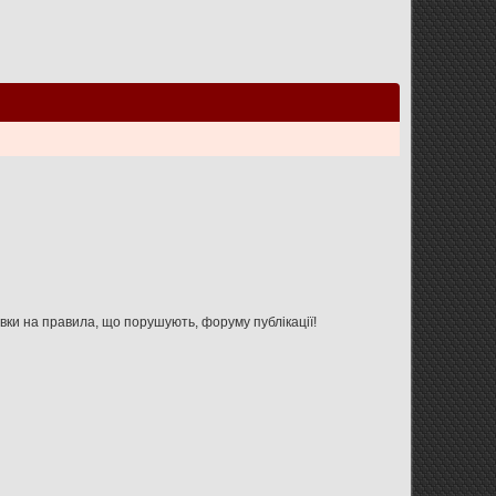
Увага: дана форма не призначена для зв'язку з адміністрацією форуму, використовуйте її тільки для вказівки на правила, що порушують, форуму публікації!