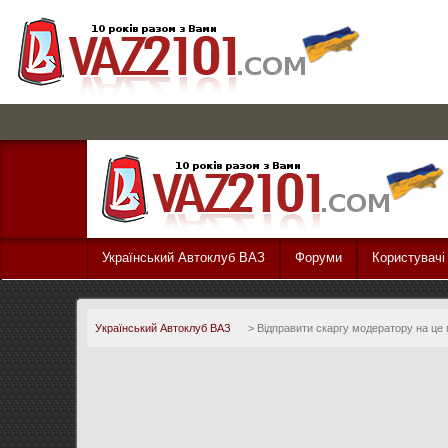
Український Автоклуб ВАЗ
Форуми
Користувачі
Український Автоклуб ВАЗ
>
Відправити скаргу модератору на це