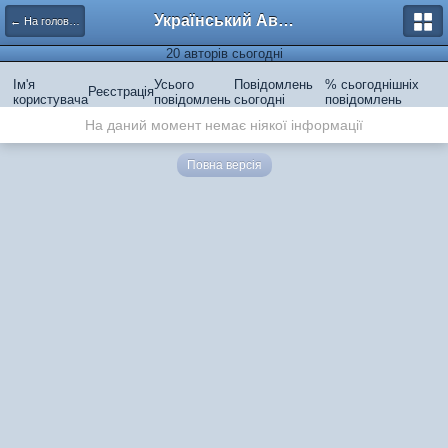
Український Автоклуб ВАЗ
← На головну
20 авторів сьогодні
Ім'я
Усього
Повідомлень
% сьогоднішніх
Реєстрація
користувача
повідомлень
сьогодні
повідомлень
На даний момент немає ніякої інформації
Повна версія