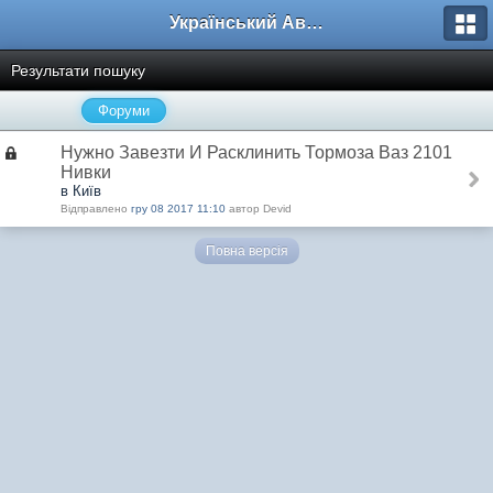
Український Автоклуб ВАЗ
Результати пошуку
Форуми
Нужно Завезти И Расклинить Тормоза Ваз 2101
Нивки
в Київ
Відправлено
гру 08 2017 11:10
автор Devid
Повна версія