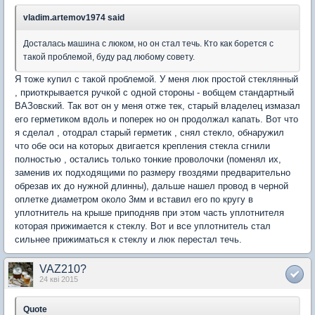
vladim.artemov1974 said
Досталась машина с люком, но он стал течь. Кто как борется с
такой проблемой, буду рад любому совету.
Я тоже купил с такой проблемой. У меня люк простой стеклянный
, приоткрывается ручкой с одной стороны - вобщем стандартный
ВАЗовский. Так вот он у меня отже тек, старый владелец измазал
его герметиком вдоль и поперек но он продолжал капать. Вот что
я сделал , отодрал старый герметик , снял стекло, обнаружил
что обе оси на которых двигается крепления стекла сгнили
полностью , остались только тонкие проволочки (поменял их,
заменив их подходящими по размеру гвоздями предварительно
обрезав их до нужной длинны), дальше нашел провод в черной
оплетке диаметром около 3мм и вставил его по кругу в
уплотнитель на крыше приподняв при этом часть уплотнителя
которая прижимается к стеклу. Вот и все уплотнитель стал
сильнее прижиматься к стеклу и люк перестал течь.
VAZ210?
24 кві 2015
Quote