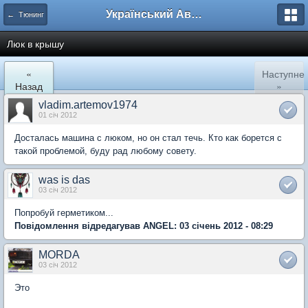
Український Автоклуб ВАЗ
← Тюнинг
Люк в крышу
«
Наступне
Назад
»
vladim.artemov1974
01 січ 2012
Досталась машина с люком, но он стал течь. Кто как борется с
такой проблемой, буду рад любому совету.
was is das
03 січ 2012
Попробуй герметиком...
Повідомлення відредагував ANGEL: 03 січень 2012 - 08:29
MORDA
03 січ 2012
Это