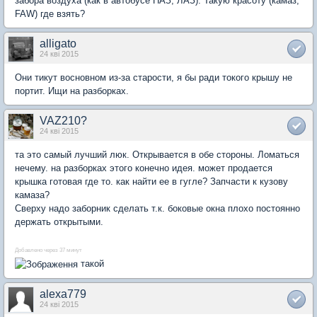
забора воздуха (как в автобусе ПАЗ, ЛАЗ). Такую красоту (камаз,
FAW) где взять?
alligato
24 кві 2015
Они тикут восновном из-за старости, я бы ради токого крышу не
портит. Ищи на разборках.
VAZ210?
24 кві 2015
та это самый лучший люк. Открывается в обе стороны. Ломаться
нечему. на разборках этого конечно идея. может продается
крышка готовая где то. как найти ее в гугле? Запчасти к кузову
камаза?
Сверху надо заборник сделать т.к. боковые окна плохо постоянно
держать открытыми.
Добавлено через 37 минут
такой
alexa779
24 кві 2015