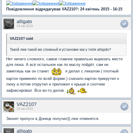
Повідомлення відредагував VAZ210?: 24 квітень 2015 - 16:15
alligato
24 кві 2015
VAZ210? said
Такой люк такой же сложный в установке как у тебя alligato?
Нет ничего сложного, самое главное правильно вырезать место
для люка. А всё остальное как по маслу пойдёт, сам не
заметишь как он станет
я делал с лекалом ( плотный
картон применял по всей форме.) сначало картон прикрутил к
люку а потом открутил и приложил к крыше и скотчем
зафиксировал. Все во-то делов.
VAZ210?
24 кві 2015
Звонят пропуск в Донецк получил)) люк отменятся.
alligato