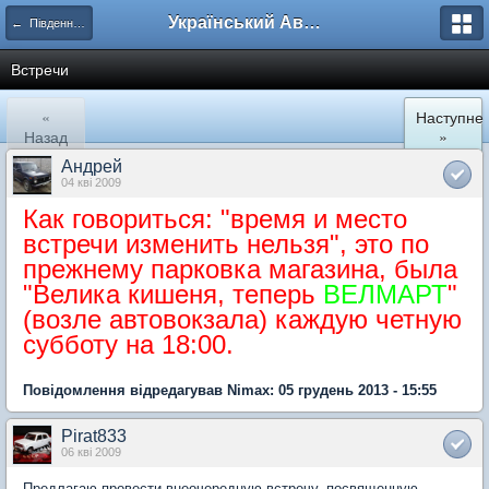
Український Автоклуб ВАЗ
← Південний регіон
Встречи
«
Наступне
Назад
»
Андрей
04 кві 2009
Как говориться: "время и место
встречи изменить нельзя", это по
прежнему парковка магазина, была
"Велика кишеня, теперь
ВЕЛМАРТ
"
(возле автовокзала) каждую четную
субботу на 18:00.
Повідомлення відредагував Nimax: 05 грудень 2013 - 15:55
Pirat833
06 кві 2009
Предлагаю провести внеочередную встречу, посвященную