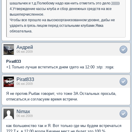
шашлычек и т.д.Полюбому надо как-нить отметить это дело.)))))))
4.Утверждение кассы клуба и сбор денежных средств на все
вышеперчисленное.
Чтобы все прошло на высокоорганизованном уровне, дабы не
ударить в грязь лицом перед остальными клубами.Явка
обязательна.
Андрей
06 кві 2009
Pirat833
+1 Только лучше встетиться днем гдето на 12:00 :stp: :roga:
Pirat833
06 кві 2009
Я не против.Рыбак говорит, что тоже ЗА.Остальных просьба,
отписаться,и согласуем время встречи.
Nimax
06 кві 2009
как большенство так и Я. Вот только где мы будем встречаться
??? Т.к. в 12,00 возли Кишени мест не будет это 100 %