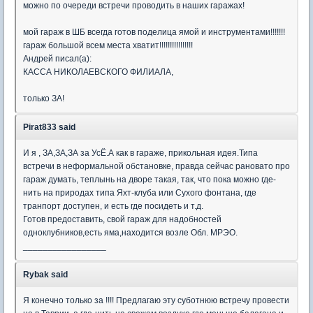
можно по очереди встречи проводить в наших гаражах!
мой гараж в ШБ всегда готов поделица ямой и инструментами!!!!!!!
гараж большой всем места хватит!!!!!!!!!!!!!!!!
Андрей писал(а):
КАССА НИКОЛАЕВСКОГО ФИЛИАЛА,
только ЗА!
Pirat833 said
И я , ЗА,ЗА,ЗА за УсЁ.А как в гараже, прикольная идея.Типа
встречи в неформальной обстановке, правда сейчас рановато про
гараж думать, теплынь на дворе такая, так, что пока можно где-
нить на природах типа Яхт-клуба или Сухого фонтана, где
транпорт доступен, и есть где посидеть и т.д.
Готов предоставить, свой гараж для надобностей
одноклубников,есть яма,находится возле Обл. МРЭО.
_________________
Rybak said
Я конечно только за !!!! Предлагаю эту суботнюю встречу провести