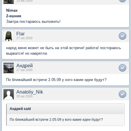
19 кві 2009
Nimax
2-ешник
Завтра постараюсь выложить!
Flar
27 кві 2009
народ меня может не быть на этой встрече! работа! постораюсь
вырватся! но наврятли.
Андрей
27 кві 2009
По ближайшей встрече 2.05.09 у кого какие идеи будут?
Anatoliy_Nik
28 кві 2009
Андрей said
По ближайшей встрече 2.05.09 у кого какие идеи будут?