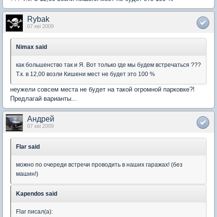
Rybak
07 кві 2009
Nimax said
как большенство так и Я. Вот только где мы будем встречаться ???
Т.к. в 12,00 возли Кишени мест не будет это 100 %
неужели совсем места не будет на такой огромной парковке?!
Предлагай варианты...
Андрей
07 кві 2009
Flar said
можно по очереди встречи проводить в наших гаражах! (без
машин!)
Kapendos said
Flar писал(а):