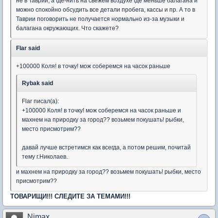
не в Таврии, а где-нить на свежем воздухе где меньше балагана и
можно спокойно обсудить все детали пробега, кассы и пр. А то в
Таврии поговорить не получается нормально из-за музыки и
балагана окружающих. Что скажете?
Flar said
+100000 Коля! в точку! мож соберемся на часок раньше
Rybak said
Flar писал(а):
+100000 Коля! в точку! мож соберемся на часок раньше и
махнем на природку за город?? возьмем покушать! рыбки,
место присмотрим??
давай лучше встретимся как всегда, а потом решим, почитай
тему г.Николаев.
и махнем на природку за город?? возьмем покушать! рыбки, место
присмотрим??
ТОВАРИЩИ!!! СЛЕДИТЕ ЗА ТЕМАМИ!!!
Nimax