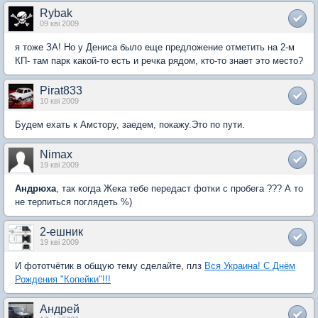
Rybak
09 кві 2009
я тоже ЗА! Но у Дениса было еще предложение отметить на 2-м
КП- там парк какой-то есть и речка рядом, кто-то знает это место?
Pirat833
10 кві 2009
Будем ехать к Амстору, заедем, покажу.Это по пути.
Nimax
19 кві 2009
Андрюха
, так когда Жека тебе передаст фотки с пробега ??? А то
не терпиться поглядеть %)
2-ешник
19 кві 2009
И фототчётик в общую тему сделайте, плз
Вся Украина! С Днём
Рождения "Копейки"!!!
Андрей