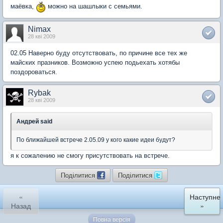
маёвка,
можно на шашлыки с семьями.
Nimax
28 кві 2009
02.05 Наверно буду отсутствовать, по причине все тех же
майских празников. Возможно успею подьехать хотябы
поздороваться.
Rybak
28 кві 2009
Андрей said
По ближайшей встрече 2.05.09 у кого какие идеи будут?
я к сожалению не смогу присутствовать на встрече.
Поділитися
Поділитися
«
Наступне
Назад
»
Повна версія