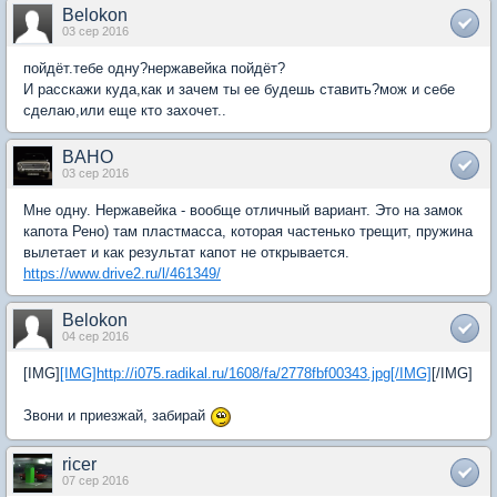
Belokon
03 сер 2016
пойдёт.тебе одну?нержавейка пойдёт?
И расскажи куда,как и зачем ты ее будешь ставить?мож и себе
сделаю,или еще кто захочет..
BAHO
03 сер 2016
Мне одну. Нержавейка - вообще отличный вариант. Это на замок
капота Рено) там пластмасса, которая частенько трещит, пружина
вылетает и как результат капот не открывается.
https://www.drive2.ru/l/461349/
Belokon
04 сер 2016
[IMG]
[IMG]http://i075.radikal.ru/1608/fa/2778fbf00343.jpg[/IMG]
[/IMG]
Звони и приезжай, забирай
ricer
07 сер 2016