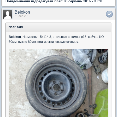
Повідомлення відредагував ricer: 08 серпень 2016 - 09:50
Belokon
31 сер 2016
ricer said
Belokon
, На москвич 5х114.3, стальные штампы р15, сейчас ЦО
60мм, нужно 80мм, под москвичевскую ступицу...