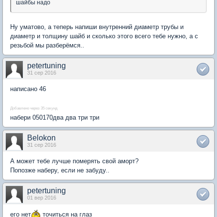
шайбы надо
Ну уматово, а теперь напиши внутренний диаметр трубы и
диаметр и толщину шайб и сколько этого всего тебе нужно, а с
резьбой мы разберёмся..
petertuning
31 сер 2016
написано 46
Добавлено через 35 секунд
набери 050170два два три три
Belokon
31 сер 2016
А может тебе лучше померять свой аморт?
Попозже наберу, если не забуду..
petertuning
01 вер 2016
его нет
точиться на глаз