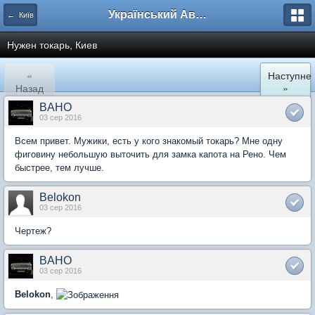
Український Автоклуб ВАЗ
← Київ
Нужен токарь, Киев
«
Наступне
Назад
»
BAHO
03 сер 2016
Всем привет. Мужики, есть у кого знакомый токарь? Мне одну
фиговину небольшую выточить для замка капота на Рено. Чем
быстрее, тем лучше.
Belokon
03 сер 2016
Чертеж?
BAHO
03 сер 2016
Belokon
,