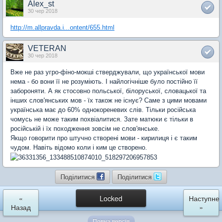
Alex_st
30 чер 2018
http://m.allpravda.i...ontent/655.html
VETERAN
30 чер 2018
Вже не раз угро-фіно-мокші стверджували, що української мови
нема - бо вони її не розуміють. І найлогічніше було постійно її
забороняти. А як стосовно польської, білоруської, словацької та
інших слов'янських мов - їх також не існує? Саме з цими мовами
українська має до 60% однокореневих слів. Тільки російська
чомусь не може таким похвіалитися. Зате матюки є тільки в
російській і їх походження зовсім не слов'янське.
Якщо говорити про штучно створені мови - кирилиця і є таким
чудом. Навіть відомо коли і ким це створено.
Поділитися
Поділитися
«
Locked
Наступне
Назад
»
Повна версія