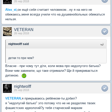
26 чер 2018
Alex_st
,он ещё себя считает человеком...ну я на него не
обижаюсь,меня всегда учили что на душевнобольных обижаться
нельзя.
VETERAN
26 чер 2018
nightwolff said
детки то при чем?
Власне - при чому тут діти, коли мова про недолугого батька?
Вони чим завинили, що таке отримали? Ще й прикривається
дитиною.
nightwolff
26 чер 2018
VETERAN
,я прикрываюсь ребёнком-ты дэбил?
я "недолугий батько" это потому что не не разделяю твоих
фашистских идеологий?у тебя старческий маразм