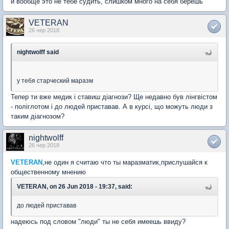
и вообще это не тебе судить, слишком много на себя берешь
VETERAN
26 чер 2018
nightwolff said
у тебя старческий маразм
Тепер ти вже медик і ставиш діагнози? Ще недавно був лінгвістом
- поліглотом і до людей приставав. А в курсі, що можуть люди з
таким діагнозом?
nightwolff
26 чер 2018
VETERAN
,не один я считаю что ты маразматик,прислушайся к
общественному мнению
VETERAN, on 26 Jun 2018 - 19:37, said:
до людей приставав
надеюсь под словом "люди" ты не себя имеешь ввиду?