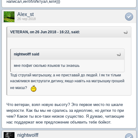
написал,интИлИктуал,мля)))
Alex_st
26 чер 2018
VETERAN, on 26 Jun 2018 - 16:22, said:
nightwolff said
мне пофиг сколько языков ты знаешь
Тоді стругай матрьошку, а не приставай до людей. І як ти тільки
насмілився вистругати дитину, якщо навіть на матрьошку грошей
не маєш?
Что ветеран, взял новую высоту? Это первое место по шкале
мерзости. Как бы мы не срались за идеолгию, но детки то при
чем? Какое ты все-таки низкое существо. Я думаю, читающие
нас поддержат мое предложение объявить тебе бойкот.
nightwolff