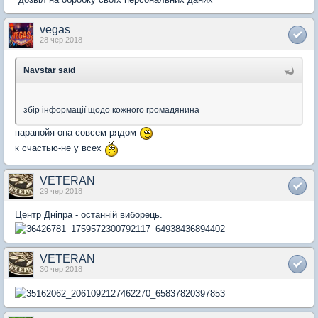
vegas
28 чер 2018
Navstar said
збір інформації щодо кожного громадянина
паранойя-она совсем рядом
к счастью-не у всех
VETERAN
29 чер 2018
Центр Дніпра - останній виборець.
VETERAN
30 чер 2018