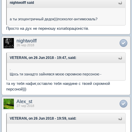
nightwolff said
а ты эгоцентричный дедок)))психолог-антимоскаль?
Просто на дух не переношу колабораціоністів.
nightwolff
26 чер 2018
VETERAN, on 26 Jun 2018 - 19:47, said:
.
Щось ти занадто зайнявся моєю скромною персоною -
та ну тебя нафиг,оставлю тебя наедине с твоей скромной
персоной)))
Alex_st
27 чер 2018
VETERAN, on 26 Jun 2018 - 19:59, said: