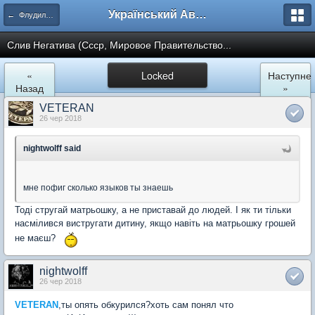
Український Автоклуб ВАЗ
← Флудильня
Слив Негатива (Ссср, Мировое Правительство...
«
Locked
Наступне
Назад
»
VETERAN
26 чер 2018
nightwolff said
мне пофиг сколько языков ты знаешь
Тоді стругай матрьошку, а не приставай до людей. І як ти тільки
насмілився вистругати дитину, якщо навіть на матрьошку грошей
не маєш?
nightwolff
26 чер 2018
VETERAN
,ты опять обкурился?хоть сам понял что