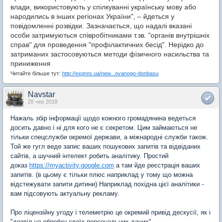
влади, використовують у спілкуванні українську мову або
народились в інших регіонах України", – йдеться у
повідомленні розвідки. Зазначається, що надалі вказані
особи затримуються співробітниками т.зв. "органів внутрішніх
справ" для проведення "профілактичних бесід". Нерідко до
затриманих застосовуються методи фізичного насильства та
приниження
Читайте більше тут:
http://expres.ua/new...ovanogo-donbasu
Navstar
28 чер 2018
Нажаль збір інформації щодо кожного громадянина ведеться
досить давно і ні для кого не є секретом. Цим займаються не
тільки спецслужби окремої держави, а міжнародні служби також.
Той же гугл веде запис ваших пошукових запитів та відвіданих
сайтів, а шучний інтелект робить аналітику. Простий
доказ
https://myactivity.google.com
а там йде реєстрація ваших
запитів. (в цьому є тільки плюс наприклад у тому що можна
відстежувати запити дитини) Наприклад похідна цієї аналітики -
вам підсовують актуальну рекламу.
Про ліцензійну угоду і телеметрію це окремий привід дескусії, як і
"дозвіл на обробку своїх персональних даних"