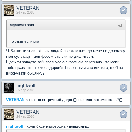
VETERAN
26 чер 2018
nightwolff said
не один я считаю
Якби ще ти знав скільки людей звертаються до мене по допомогу
і консультації - цей форум стільки не дивляться.
Щось ти занадто зайнявся моєю скромною персоною - то мови
тебе цікавлять, то моє здоров'я. І все тільки заради того, щоб не
виконувати обіцянку?
nightwolff
26 чер 2018
VETERAN
,а ты эгоцентричный дедок)))психолог-антимоскаль?)))
VETERAN
26 чер 2018
nightwolff
, коли буде матрьошка - повідомиш.