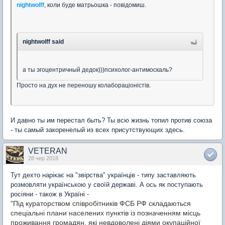
nightwolff
, коли буде матрьошка - повідомиш.
nightwolff said
а ты эгоцентричный дедок)))психолог-антимоскаль?
Просто на дух не переношу колабораціоністів.
И давно ты им перестал быть? Ты всю жизнь топил против союза
- ты самый закоренелый из всех присутствующих здесь.
VETERAN
28 чер 2018
Тут дехто нарікає на "звірства" українців - типу заставляють
розмовляти українською у своїй державі. А ось як поступають
росіяни - також в Україні -
"Під кураторством співробітників ФСБ РФ складаються
спеціальні плани населених пунктів із позначенням місць
проживання громадян, які невдоволені діями окупаційної