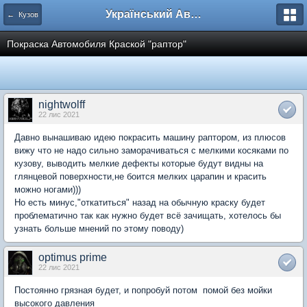
Український Автоклуб ВАЗ
← Кузов
Покраска Автомобиля Краской "раптор"
nightwolff
22 лис 2021
Давно вынашиваю идею покрасить машину раптором, из плюсов
вижу что не надо сильно заморачиваться с мелкими косяками по
кузову, выводить мелкие дефекты которые будут видны на
глянцевой поверхности,не боится мелких царапин и красить
можно ногами)))
Но есть минус,"откатиться" назад на обычную краску будет
проблематично так как нужно будет всё зачищать, хотелось бы
узнать больше мнений по этому поводу)
optimus prime
22 лис 2021
Постоянно грязная будет, и попробуй потом помой без мойки
высокого давления