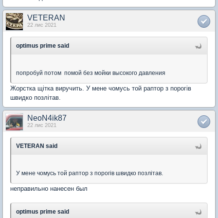
VETERAN
22 лис 2021
optimus prime said
попробуй потом помой без мойки высокого давления
Жорстка щітка виручить. У мене чомусь той раптор з порогів
швидко позлітав.
NeoN4ik87
22 лис 2021
VETERAN said
У мене чомусь той раптор з порогів швидко позлітав.
неправильно нанесен был
optimus prime said