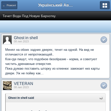
Український Автоклуб ВАЗ
← Ремонт
Течет Вода Под Новую Бархотку.
Ghost in shell
08 лип 2023
Менял на обоих эадних дверях, течет на одной. На вид не
отличаются от непротекающей..
Кое-где пишут, что подобное безобразие - норма, и советуют
чистить дренажные отверстия.
Пока думаю поставить шторку из клеенки: замокает низ карты
двери. Уж не пойму как...
VETERAN
08 лип 2023
Ghost in shell said