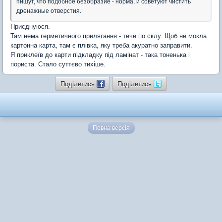
пишут, что подобное безобразие - норма, и советуют чистить
дренажные отверстия.
Приєднуюся.
Там нема герметичного прилягання - тече по склу. Щоб не мокла
картонна карта, там є плівка, яку треба акуратно заправити.
Я приклеїв до карти підкладку під ламінат - така тоненька і
пориста. Стало суттєво тихіше.
Поділитися
Поділитися
Повна версія