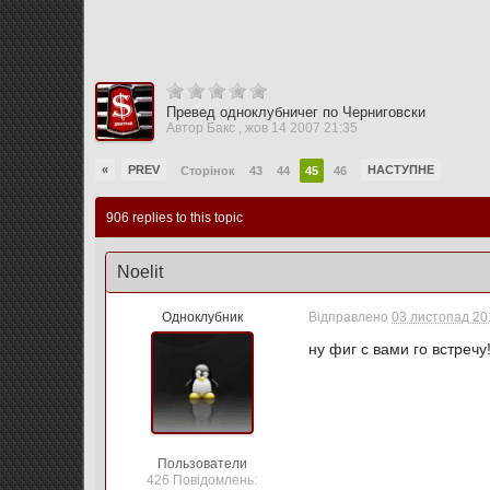
Превед одноклубничег по Черниговски
Автор
Бакс
,
жов 14 2007 21:35
«
PREV
НАСТУПНЕ
Сторінок
43
44
45
46
906 replies to this topic
Noelit
Одноклубник
Відправлено
03 листопад 201
ну фиг с вами го встречу!
Пользователи
426 Повідомлень: