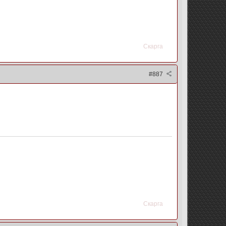
Скарга
#887
Скарга