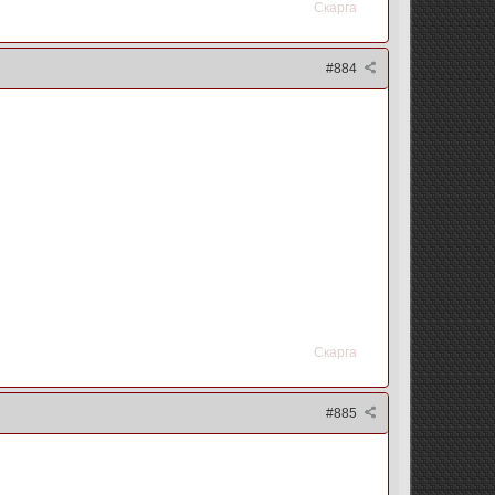
Скарга
#884
Скарга
#885