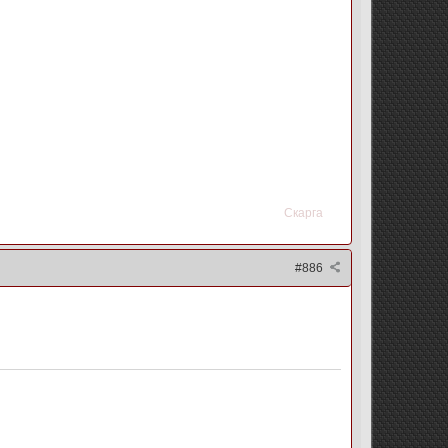
Скарга
#886