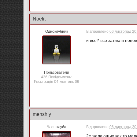
Noelit
Одноклубник
Відправлено
06 листопад 201
и все? все затихли попо
Пользователи
426 Повідомлень:
Реєстрація 04-жовтень 09
menshiy
Член клуба
Відправлено
06 листопад 201
2е желающих как то мал