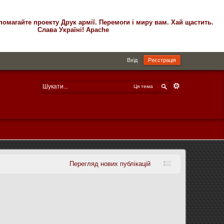
помагайте проекту Друк армії. Перемоги і миру вам. Хай щастить.
Слава Україні! Apache
Вхід
Реєстрація
Ця тема
Перегляд нових публікацій