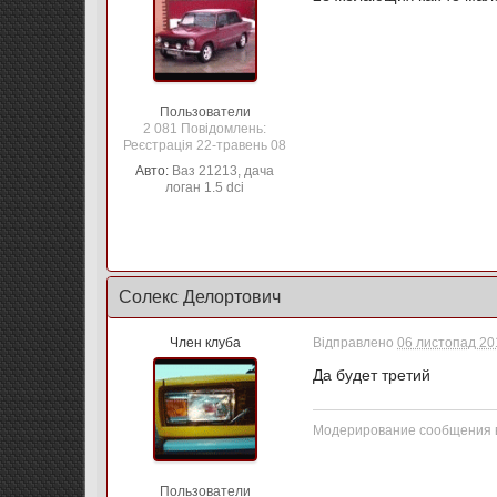
Пользователи
2 081 Повідомлень:
Реєстрація 22-травень 08
Авто:
Ваз 21213, дача
логан 1.5 dci
Солекс Делортович
Член клуба
Відправлено
06 листопад 201
Да будет третий
Модерирование сообщения в
Пользователи