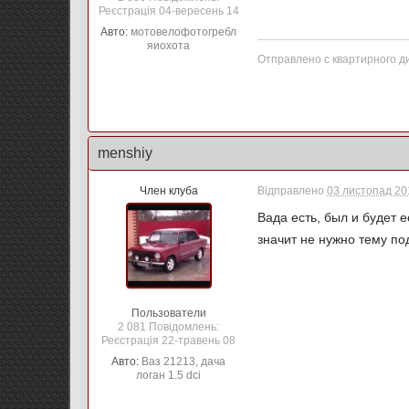
Реєстрація 04-вересень 14
Авто:
мотовелофотогребл
яиохота
Отправлено с квартирного д
menshiy
Член клуба
Відправлено
03 листопад 201
Вада есть, был и будет 
значит не нужно тему п
Пользователи
2 081 Повідомлень:
Реєстрація 22-травень 08
Авто:
Ваз 21213, дача
логан 1.5 dci