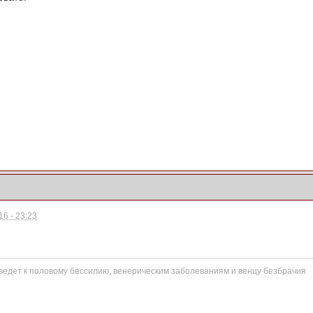
6 - 23:23
едет к половому бессилию, венерическим заболеваниям и венцу безбрачия