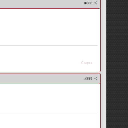
#888
Скарга
#889