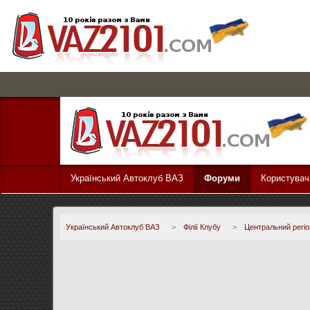
Український Автоклуб ВАЗ
Форуми
Користувач
Український Автоклуб ВАЗ
>
Філії Клубу
>
Центральний регіо