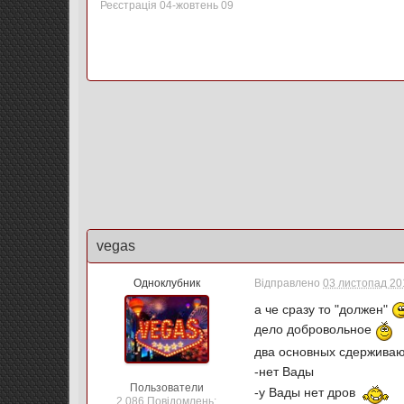
Реєстрація 04-жовтень 09
vegas
Одноклубник
Відправлено
03 листопад 201
а че сразу то "должен"
дело добровольное
два основных сдержива
-нет Вады
Пользователи
-у Вады нет дров
2 086 Повідомлень: