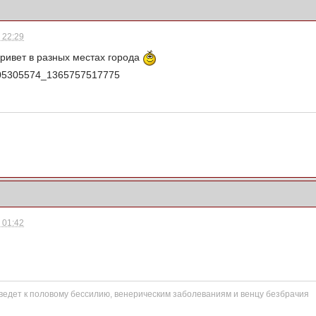
- 22:29
ривет в разных местах города
- 01:42
едет к половому бессилию, венерическим заболеваниям и венцу безбрачия