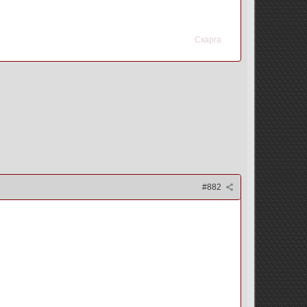
Скарга
#882