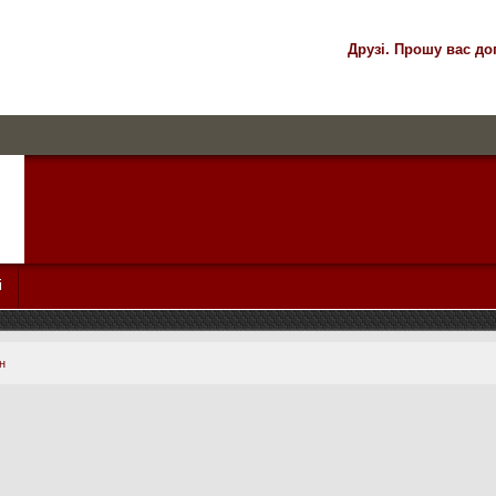
Друзі. Прошу вас до
і
н