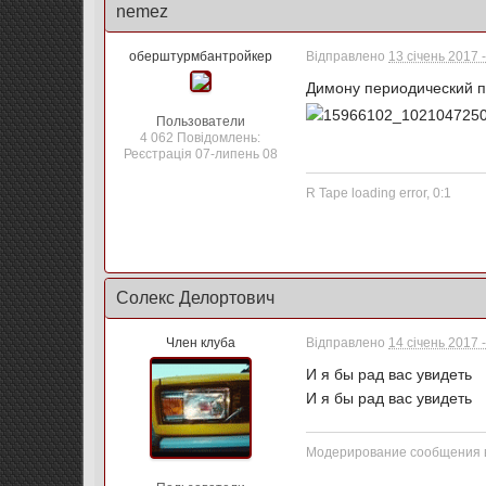
nemez
оберштурмбантройкер
Відправлено
13 січень 2017 
Димону периодический п
Пользователи
4 062 Повідомлень:
Реєстрація 07-липень 08
R Tape loading error, 0:1
Солекс Делортович
Член клуба
Відправлено
14 січень 2017 
И я бы рад вас увидеть
И я бы рад вас увидеть
Модерирование сообщения в