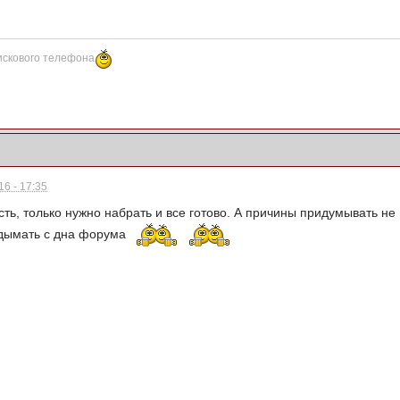
искового телефона
6 - 17:35
есть, только нужно набрать и все готово. А причины придумывать н
одымать с дна форума