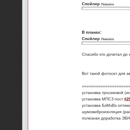
Спойлер
В планах:
Спойлер
Спасибо кто дочитал до 
Вот такой фотосет для 
====================
установка тросиковой (и
установка МПСЗ пост
#2
установка БэМэВэ оптик
шумовиброизоляция (ра
полезная доработка ЭБН