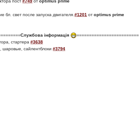
уктора пост
#749
от
optimus prime
е бл. свет после запуска двигателя.
#1201
от
optimus prime
=========
Службова інформація
=========================
тора, стартера
#3638
, шаровые, сайлентблоки
#3794