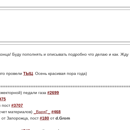
конца! Буду пополнять и описывать подробно что делаю и как. Жду 
авто провели
ТЫЦ
. Осень красивая пора года)
========================================================
нжекторной) педали газа
#2699
975
и пост
#3707
счет материалов)
_ВаряГ_
#468
 от Запорожца, пост
#180
от
d.Grom