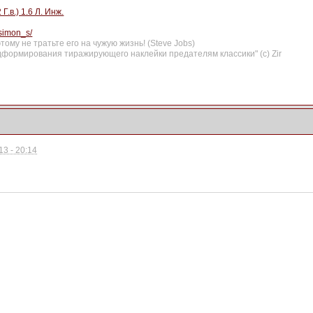
.в.) 1.6 Л. Инж.
tsimon_s/
ому не тратьте его на чужую жизнь! (Steve Jobs)
формирования тиражирующего наклейки предателям классики" (с) Zir
3 - 20:14