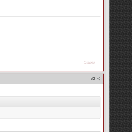
Скарга
#3