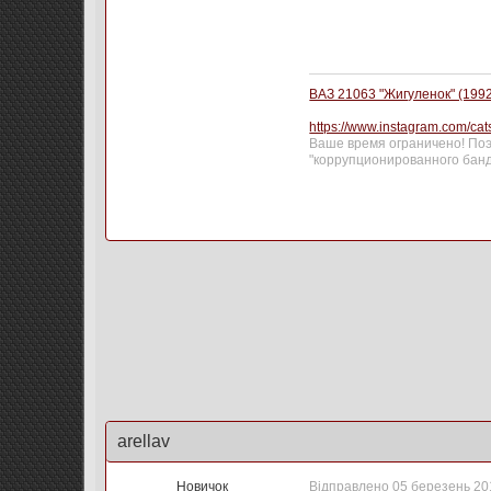
ВАЗ 21063 "Жигуленок" (1992 Г
https://www.instagram.com/ca
Ваше время ограничено! Поэт
"коррупционированного банд
arellav
Новичок
Відправлено
05 березень 201