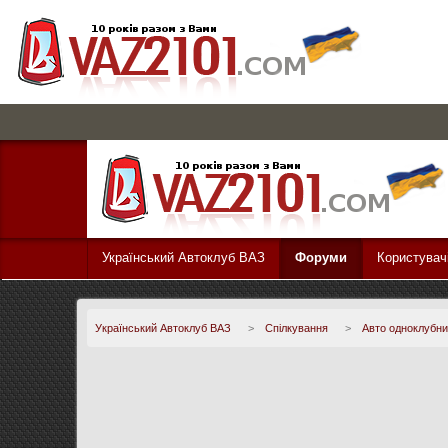
Український Автоклуб ВАЗ
Форуми
Користувач
Український Автоклуб ВАЗ
>
Спілкування
>
Авто одноклубни