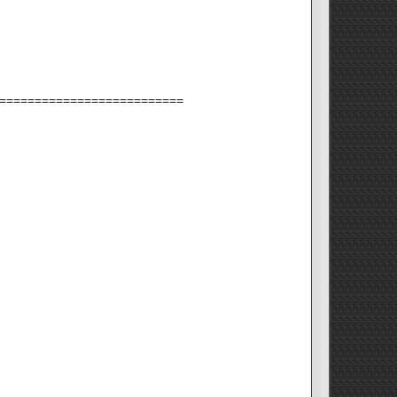
==========================