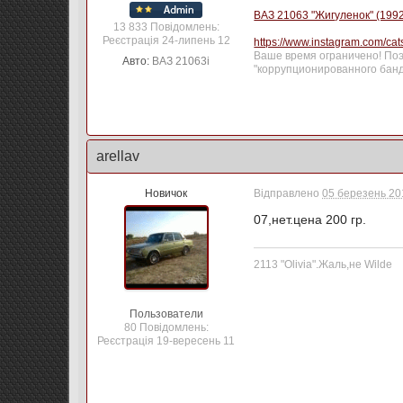
ВАЗ 21063 "Жигуленок" (1992 Г
13 833 Повідомлень:
Реєстрація 24-липень 12
https://www.instagram.com/ca
Ваше время ограничено! Поэт
Авто:
ВАЗ 21063i
"коррупционированного банд
arellav
Новичок
Відправлено
05 березень 201
07,нет.цена 200 гр.
2113 "Olivia".Жаль,не Wilde
Пользователи
80 Повідомлень:
Реєстрація 19-вересень 11