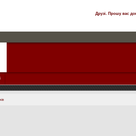
Друзі. Прошу вас до
і
ків