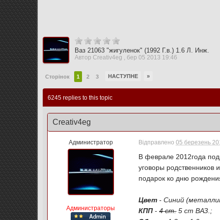
Ваз 21063 "жигуленок" (1992 Г.в.) 1.6 Л. Инж.
Автор
Creativ4eg
,
бер 05 2013 19:46
НАСТУПНЕ
»
Сторінок
1
2
3
6245 replies to this topic
Creativ4eg
Администратор
Відправлено
05 березень 201
В феврале 2012года под
уговоры родственников и 
подарок ко дню рождени
Цвет
- Синий (металлик
Администраторы
КПП
-
4 ст.
5 ст ВАЗ.;