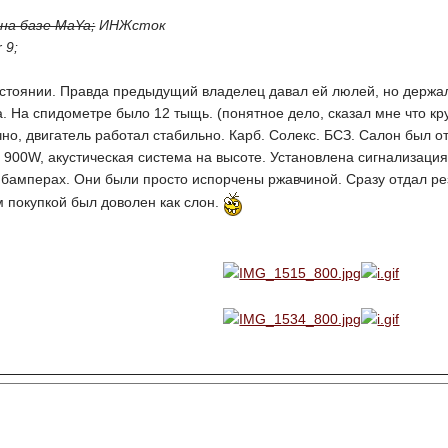
на базе MaYa;
ИНЖсток
 9;
остоянии. Правда предыдущий владелец давал ей люлей, но держа
. На спидометре было 12 тыщь. (понятное дело, сказал мне что кр
о, двигатель работал стабильно. Карб. Солекс. БСЗ. Салон был от
 900W, акустическая система на высоте. Установлена сигнализация
 бамперах. Они были просто испорчены ржавчиной. Сразу отдал рез
 покупкой был доволен как слон.