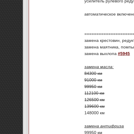
усилитель рулевого ред
автоматическое включени
====================
замена крестовин, редук
замена маятника, помпы
замена выхлопа
#5945
замена масла:
84300 км
91000 км
99950 км
112100 км
126500 км
139600 км
148000 км
замена антифриза
99950 км