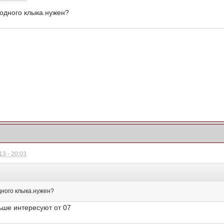
 одного клыка.нужен?
3 - 20:03
дного клыка.нужен?
ьше интересуют от 07