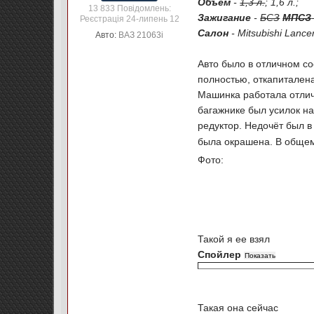
Объем
-
1,3 л.
; 1,6 л.;
13 833 Повідомлень:
Зажигание
-
БСЗ
МПСЗ
Реєстрація 24-липень 12
Салон
- Mitsubishi Lancer
Авто:
ВАЗ 21063i
Авто было в отличном с
полностью, откапиталена
Машинка работала отличн
багажнике был усилок на
редуктор. Недочёт был в
была окрашена. В общем
Фото:
Такой я ее взял
Спойлер
Такая она сейчас