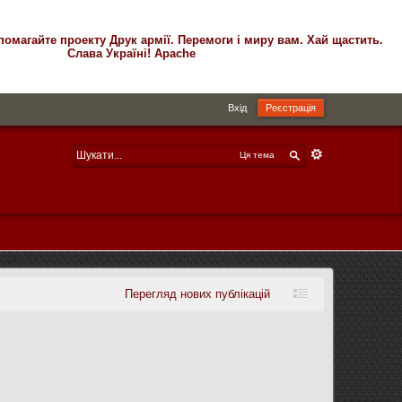
помагайте проекту Друк армії. Перемоги і миру вам. Хай щастить.
Слава Україні! Apache
Вхід
Реєстрація
Ця тема
Перегляд нових публікацій