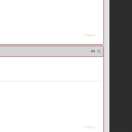
Скарга
#4
Скарга