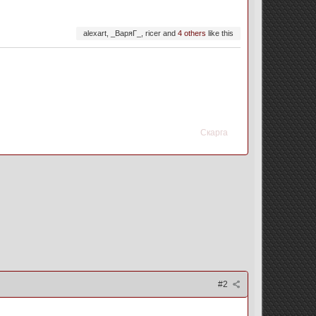
alexart, _ВаряГ_, ricer and
4 others
like this
Скарга
#2