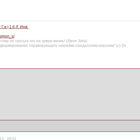
.в.) 1.6 Л. Инж.
tsimon_s/
ому не тратьте его на чужую жизнь! (Steve Jobs)
формирования тиражирующего наклейки предателям классики" (с) Zir
3 - 20:01