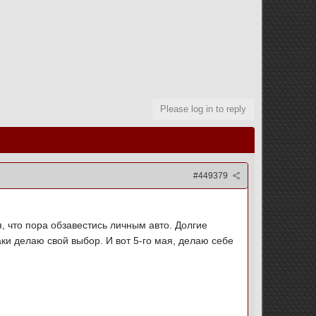
Please log in to reply
#449379
 что пора обзавестись личным авто. Долгие
таки делаю свой выбор. И вот 5-го мая, делаю себе