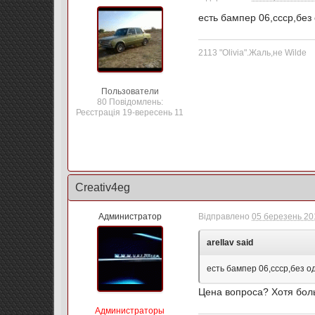
есть бампер 06,ссср,без
2113 "Olivia".Жаль,не Wilde
Пользователи
80 Повідомлень:
Реєстрація 19-вересень 11
Creativ4eg
Администратор
Відправлено
05 березень 201
arellav said
есть бампер 06,ссср,без о
Цена вопроса? Хотя бол
Администраторы