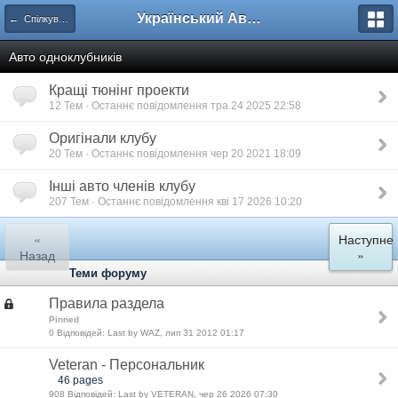
Український Автоклуб ВАЗ
← Спілкування
Авто одноклубників
Кращі тюнінг проекти
12 Тем · Останнє повідомлення тра 24 2025 22:58
Оригінали клубу
20 Тем · Останнє повідомлення чер 20 2021 18:09
Інші авто членів клубу
207 Тем · Останнє повідомлення кві 17 2026 10:20
«
Наступне
Назад
»
Теми форуму
Правила раздела
Pinned
0 Відповідей: Last by WAZ, лип 31 2012 01:17
Veteran - Персональник
46 pages
908 Відповідей: Last by VETERAN, чер 26 2026 07:30