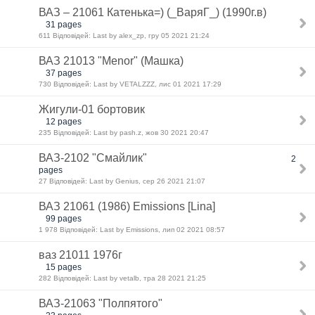
ВАЗ – 21061 Катенька=) (_ВаряГ_) (1990г.в)
31 pages
611 Відповідей: Last by alex_zp, гру 05 2021 21:24
ВАЗ 21013 "Menor" (Машка)
37 pages
730 Відповідей: Last by VETALZZZ, лис 01 2021 17:29
Жигули-01 бортовик
12 pages
235 Відповідей: Last by pash.z, жов 30 2021 20:47
ВАЗ-2102 "Смайлик"
2
pages
27 Відповідей: Last by Genius, сер 26 2021 21:07
ВАЗ 21061 (1986) Emissions [Lina]
99 pages
1 978 Відповідей: Last by Emissions, лип 02 2021 08:57
ваз 21011 1976г
15 pages
282 Відповідей: Last by vetalb, тра 28 2021 21:25
ВАЗ-21063 "Полпятого"