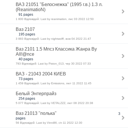
ВАЗ 21051 "Белоснежка" (1995 г.в.) 1.3 л.
(ReanimatioN)
91 pages
1 800 Відповідей: Last by reanimation, лис 03 2022 12:50
Ваз 2107
195 pages
3 883 Відповідей: Last by nightwolff, жов 04 2022 21:47
Ваз 2101 1.5 Мпсз Классика Жанра By
All!@nce
40 pages
793 Відповідей: Last by Piston_013, чер 30 2022 07:33
ВАЗ - 21043 2004 КИЕВ
73 pages
1 459 Відповідей: Last by Emissions, лют 11 2022 11:45
Белый Энтерпрайз
254 pages
5 077 Відповідей: Last by VETALZZZ, лют 08 2022 20:38
Ваз 21013 "полька"
3
pages
56 Відповідей: Last by Vinni86, січ 11 2022 12:30