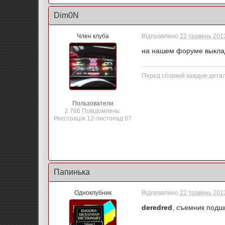
Dim0N
Член клуба
Відправлено
22 травень 2013
на нашем форуме выклад
Перед сборкой каждую дета
Пользователи
2 786 Повідомлень:
Реєстрація 12-листопад 07
Папинька
Одноклубник
Відправлено
22 травень 2013
deredred
, съемник подш