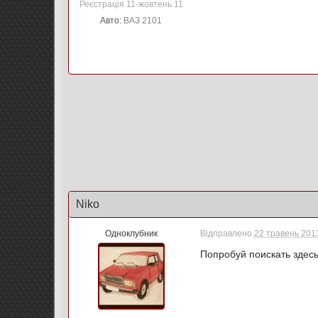
Реєстрація 11-жовтень 11
Авто:
ВАЗ 2101
Niko
Одноклубник
Відправлено
22 травень 2013
Попробуй поискать здес