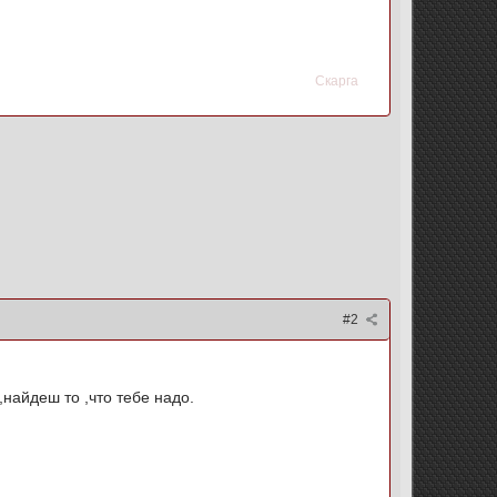
Скарга
#2
найдеш то ,что тебе надо.