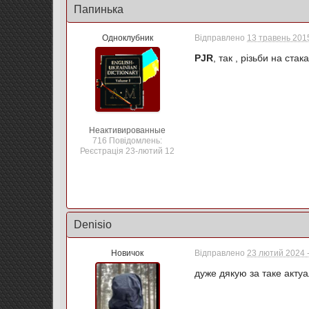
Папинька
Одноклубник
Відправлено
13 травень 2015
PJR
, так , різьби на ста
Неактивированные
716 Повідомлень:
Реєстрація 23-лютий 12
Denisio
Новичок
Відправлено
23 лютий 2024 -
дуже дякую за таке актуа