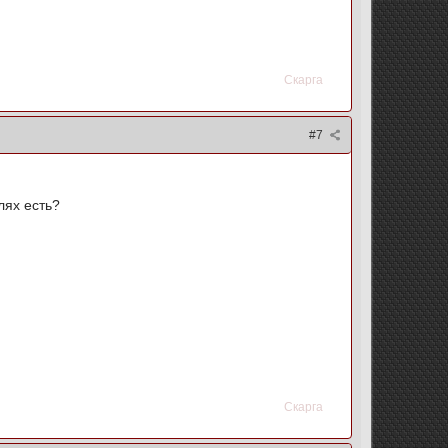
Скарга
#7
лях есть?
Скарга