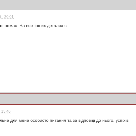
 - 20:01
кані немає. На всіх інших деталях є.
 15:40
льне для мене особисто питання та за відповіді до нього, успіхів!