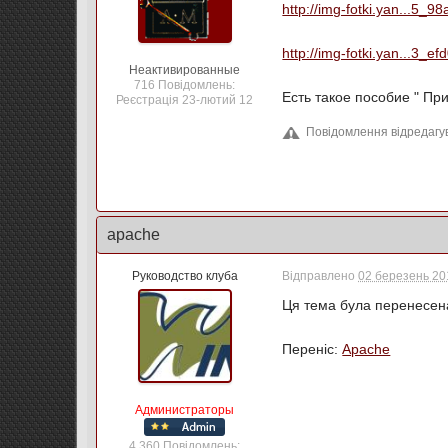
http://img-fotki.yan...5_9
http://img-fotki.yan...3_e
Неактивированные
716 Повідомлень:
Есть такое пособие " Пр
Реєстрація 23-лютий 12
Повідомлення відредагув
apache
Руководство клуба
Відправлено
02 березень 201
Ця тема була перенесен
Переніс:
Apache
Администраторы
4 360 Повідомлень: