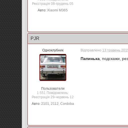
Реєстрація 08-грудень 05
Авто:
Xiaomi M365
PJR
Одноклубник
Відправлено
13 травень 2015
Папинька
, подскажи, ре
Пользователи
1 551 Повідомлень:
Реєстрація 29-червень 12
Авто:
2101, 2112, Cordoba