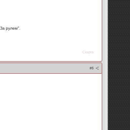
 За рулем".
Скарга
#6