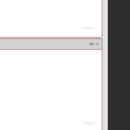
Скарга
#3
Скарга