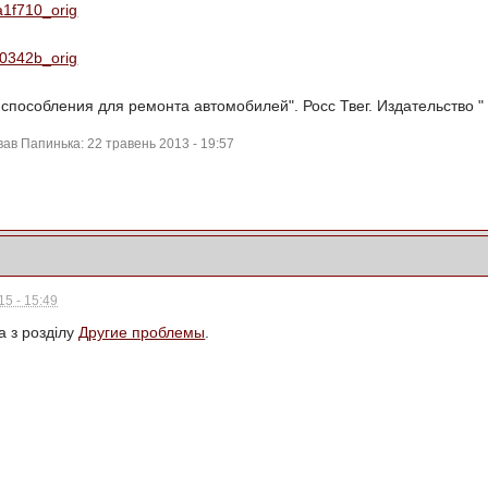
8a1f710_orig
fd0342b_orig
испособления для ремонта автомобилей". Росс Твег. Издательство "
ав Папинька: 22 травень 2013 - 19:57
5 - 15:49
а з розділу
Другие проблемы
.