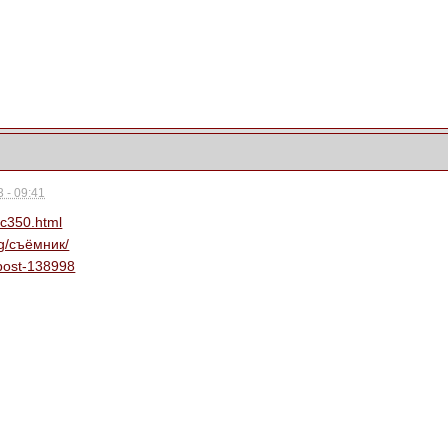
 - 09:41
ic350.html
tag/съёмник/
#post-138998