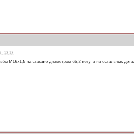
 - 13:18
зьбы М16х1,5 на стакане диаметром 65,2 нету, а на остальных дета