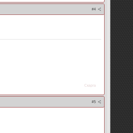
#4
Скарга
#5