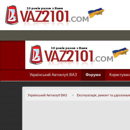
Український Автоклуб ВАЗ
Форуми
Користувач
Український Автоклуб ВАЗ
>
Експлуатація, ремонт та удосконал