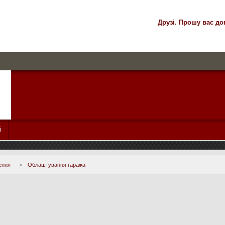
Друзі. Прошу вас до
і
ення
>
Облаштування гаража