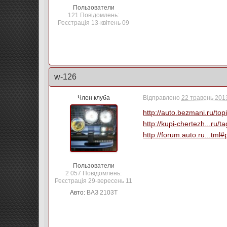
Пользователи
121 Повідомлень:
Реєстрація 13-квітень 09
w-126
Член клуба
Відправлено
22 травень 2013
http://auto.bezmani.ru/top
http://kupi-chertezh...ru/
http://forum.auto.ru...tml
Пользователи
2 057 Повідомлень:
Реєстрація 29-вересень 11
Авто:
ВАЗ 2103Т