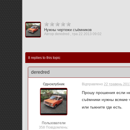
Нужны чертежи съёмников
Автор
deredred
,
тра 22 2013 09:02
8 replies to this topic
deredred
Одноклубник
Відправлено
22 травень 2013
Прошу прошения если не 
съёмники нужны всякие ч
или тыкните где есть.
Пользователи
358 Повідомлень: