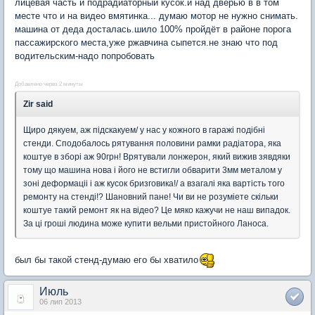
лицевая часть и подрадиаторный кусок.и над дверью в в том
месте что и на видео вмятинка... думаю мотор не нужно снимать.
машина от деда досталась.шило 100% пройдёт в районе порога
пассажирского места,уже ржавчина сыпется.не знаю что под
водительским-надо попробовать
Добавлено через 2 минуты
Zir said
Щиро дякуем, аж пiдскакуем/ у нас у кожного в гаражi подiбнi
стенди. Сподобалось рятування половини рамки радiатора, яка
коштуе в зборi аж 90грн! Врятували лонжерон, який вижив зявдяки
тому що машина нова i його не встигли обварити 3мм металом у
зонi деформацii i аж кусок бризговика!/ а взагалi яка вартiсть того
ремонту на стендi!? Шановний пане! Чи ви не розумiете скiльки
коштуе такий ремонт як на вiдео? Це мяко кажучи не наш випадок.
За цi грошi людина може купити вельми пристойного Ланоса.
был бы такой стенд-думаю его бы хватило
Июль
06 лип 2013