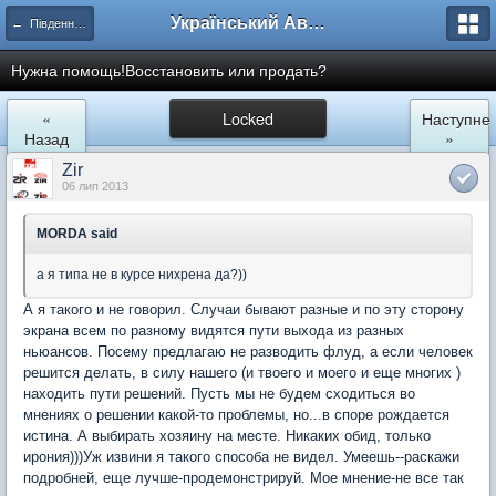
Український Автоклуб ВАЗ
← Південний регіон
Нужна помощь!Восстановить или продать?
«
Locked
Наступне
Назад
»
Zir
06 лип 2013
MORDA said
а я типа не в курсе нихрена да?))
А я такого и не говорил. Случаи бывают разные и по эту сторону
экрана всем по разному видятся пути выхода из разных
ньюансов. Посему предлагаю не разводить флуд, а если человек
решится делать, в силу нашего (и твоего и моего и еще многих )
находить пути решений. Пусть мы не будем сходиться во
мнениях о решении какой-то проблемы, но...в споре рождается
истина. А выбирать хозяину на месте. Никаких обид, только
ирония)))Уж извини я такого способа не видел. Умеешь--раскажи
подробней, еще лучше-продемонстрируй. Мое мнение-не все так