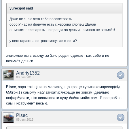
yurecgod said
Даже не знаю чего тебе посоветовать....
оооо!У нас на форуме есть с херсона хлопец Шаман
он может переварить..но правда за деньги но много не возьмёт!
у него гараж на острове могу вас свести?
знакомые есть всюду за $.но родыч сделает как себе и не
возьмёт деньги...
Andriy1352
08 лип 2013
Pisec
, зара такі ціни на малярку, що краще купити компресор(від
650грн.) і самому наблатикатися-краще не зовсім ідеально
пофарбувати, ніж вивалювати купу бабла майстрам. Я все роблю
сам і інструмент весь є.
Pisec
08 лип 2013