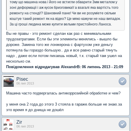
тому що машина нова i його не встигли обварити 3мм металом у
зонi деформацii i аж кусок бризговика!/ а взагалi яка вартiсть того
ремонту на стендi!? Шановний пане! Чи ви не розумiете скiльки
коштуе такий ремонт як на вiдео? Це мяко кажучи не наш випадок.
За цi грошi людина може купити вельми пристойного Ланоса.
Вы не правы - это ремонт сделан как раз с минимальными
трудозатратами. Если бы эти элементы менялись - вышло бы
дороже. Замена того же лонжерона с фартухом уже деньгу
потянула бы гораздо большую.. да и все равно старый тянуть
надо , даже если потом пихаешь новый, т.к. старый там ушел на
несколько см.
Повідомлення відредагував AlexandrB: 06 липень 2013 - 21:09
Pisec
06 лип 2013
Машина часто подвергалась антикоррозийной обработке и чем?
у меня она 2 года.до этого 3 стояла в гараже.больше не знаю.за
это время я до днища не дошёл
Zir
06 лип 2013