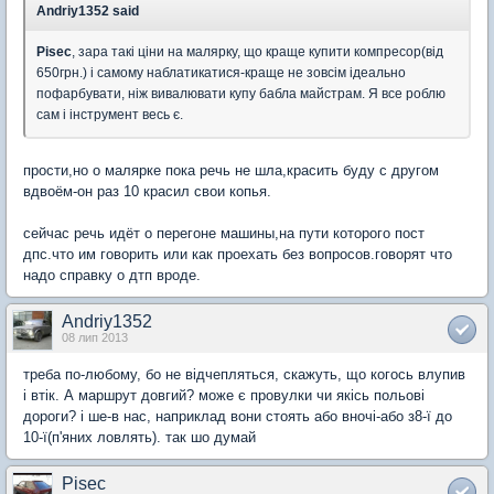
Andriy1352 said
Pisec
, зара такі ціни на малярку, що краще купити компресор(від
650грн.) і самому наблатикатися-краще не зовсім ідеально
пофарбувати, ніж вивалювати купу бабла майстрам. Я все роблю
сам і інструмент весь є.
прости,но о малярке пока речь не шла,красить буду с другом
вдвоём-он раз 10 красил свои копья.
сейчас речь идёт о перегоне машины,на пути которого пост
дпс.что им говорить или как проехать без вопросов.говорят что
надо справку о дтп вроде.
Andriy1352
08 лип 2013
треба по-любому, бо не відчепляться, скажуть, що когось влупив
і втік. А маршрут довгий? може є провулки чи якісь польові
дороги? і ше-в нас, наприклад вони стоять або вночі-або з8-ї до
10-ї(п'яних ловлять). так шо думай
Pisec