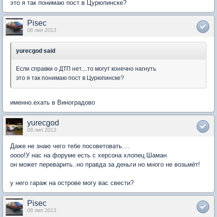
это я так понимаю пост в Цурюпинске?
Pisec
08 лип 2013
yurecgod said
Если справки о ДТП нет....то могут конечно нагнуть
это я так понимаю пост в Цурюпинске?
именно.ехать в Виноградово
yurecgod
08 лип 2013
Даже не знаю чего тебе посоветовать....
оооо!У нас на форуме есть с херсона хлопец Шаман
он может переварить..но правда за деньги но много не возьмёт!
у него гараж на острове могу вас свести?
Pisec
08 лип 2013