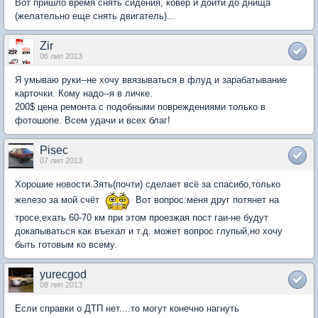
Вот пришло время снять сидения, ковер и дойти до днища
(желательно еще снять двигатель)...
Zir
06 лип 2013
Я умываю руки--не хочу ввязываться в флуд и зарабатывание
карточки. Кому надо--я в личке.
200$ цена ремонта с подобными повреждениями только в
фотошопе. Всем удачи и всех благ!
Pisec
07 лип 2013
Хорошие новости.Зять(почти) сделает всё за спасибо,только
железо за мой счёт
Вот вопрос:меня друг потянет на
тросе,ехать 60-70 км при этом проезжая пост гаи-не будут
докапываться как въехал и т.д. может вопрос глупый,но хочу
быть готовым ко всему.
yurecgod
08 лип 2013
Если справки о ДТП нет....то могут конечно нагнуть