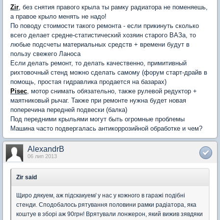
Zir
,
без снятия правого крыла ты рамку радиатора не поменяешь,
а правое крыло менять не надо!
По поводу стоимости такого ремонта - если прикинуть сколько
всего делает средне-статистический хозяин старого ВАЗа, то
любые подсчеты материальных средств + времени будут в
пользу свежего Ланоса
Если делать ремонт, то делать качественно, примитивный
рихтовочный стенд можно сделать самому (форум старт-драйв в
помощь, простая гидравлика продается на базарах)
Pisec
, мотор снимать обязательно, также рулевой редуктор +
маятниковый рычаг. Также при ремонте нужна будет новая
поперечина передней подвески (балка)
Под передними крыльями могут быть огромные проблемы
Машина часто подвергалась антикоррозийной обработке и чем?
AlexandrB
06 лип 2013
Zir said
Щиро дякуем, аж пiдскакуем/ у нас у кожного в гаражi подiбнi
стенди. Сподобалось рятування половини рамки радiатора, яка
коштуе в зборi аж 90грн! Врятували лонжерон, який вижив зявдяки