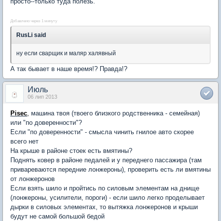
просто--только туда полезь.
Добавлено через 1 минуту
RusLi said
ну если сварщик и маляр халявный
А так бывает в наше время!? Правда!?
Июль
06 лип 2013
Pisec
,
машина твоя (твоего близкого родственника - семейная)
или "по доверенности"?
Если "по доверенности" - смысла чинить гнилое авто скорее
всего нет
На крыше в районе стоек есть вмятины?
Поднять ковер в районе педалей и у переднего пассажира (там
привареваются передние лонжероны), проверить есть ли вмятины
от лонжеронов
Если взять шило и пройтись по силовым элементам на днище
(лонжероны, усилители, пороги) - если шило легко проделывает
дырки в силовых элементах, то вытяжка лонжеронов и крыши
будут не самой большой бедой