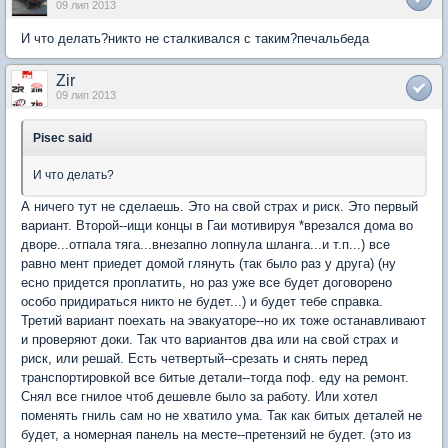
09 лип 2013
И что делать?никто не сталкивался с таким?печальбеда
Zir
09 лип 2013
Pisec said
И что делать?
А ничего тут не сделаешь. Это на свой страх и риск. Это первый
вариант. Второй--ищи концы в Гаи мотивируя *врезался дома во
дворе...отпала тяга...внезапно лопнула шланга...и т.п...) все
равно мент приедет домой глянуть (так было раз у друга) (ну
есно придется проплатить, но раз уже все будет договорено
особо придираться никто не будет...) и будет тебе справка.
Третий вариант поехать на эвакуаторе--но их тоже останавливают
и проверяют доки. Так что вариантов два или на свой страх и
риск, или решай. Есть четвертый--срезать и снять перед
транспортировкой все битые детали--тогда поф. еду на ремонт.
Снял все гнилое чтоб дешевле было за работу. Или хотел
поменять гниль сам но не хватило ума. Так как битых деталей не
будет, а номерная панель на месте--претензий не будет. (это из