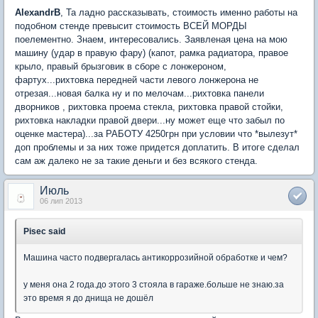
AlexandrB
, Та ладно рассказывать, стоимость именно работы на
подобном стенде превысит стоимость ВСЕЙ МОРДЫ
поелементно. Знаем, интересовались. Заявленая цена на мою
машину (удар в правую фару) (капот, рамка радиатора, правое
крыло, правый брызговик в сборе с лонжероном,
фартух...рихтовка передней части левого лонжерона не
отрезая...новая балка ну и по мелочам...рихтовка панели
дворников , рихтовка проема стекла, рихтовка правой стойки,
рихтовка накладки правой двери...ну может еще что забыл по
оценке мастера)...за РАБОТУ 4250грн при условии что *вылезут*
доп проблемы и за них тоже придется доплатить. В итоге сделал
сам аж далеко не за такие деньги и без всякого стенда.
Июль
06 лип 2013
Pisec said
Машина часто подвергалась антикоррозийной обработке и чем?
у меня она 2 года.до этого 3 стояла в гараже.больше не знаю.за
это время я до днища не дошёл