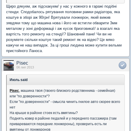
Щиро дякуем, аж пiдскакуем/ у нас у кожного в гаражi подiбнi
стенди. Сподобалось рятування половини рамки радiатора, яка
коштуе в зборi аж 90грн! Врятували лонжерон, який вижив
зявдяки тому що машина нова i його не встигли обварити 3мм
металом у зонi деформацii i аж кусок бризговика!/ а взагалi яка
вартiсть того ремонту на стендi!? Шановний пане! Чи ви не
розумiете скiльки коштуе такий ремонт як на вiдео? Це мяко
кажучи не наш випадок. За цi грошi людина може купити вельми
пристойного Ланоса.
Pisec
06 лип 2013
Июль said
Pisec
,
машина твоя (твоего близкого родственника - семейная)
или "по доверенности"?
Если "по доверенности" - смысла чинить гнилое авто скорее всего
нет
На крыше в районе стоек есть вмятины?
Поднять ковер в районе педалей и у переднего пассажира (там
привареваются передние лонжероны), проверить есть ли
вмятины от лонжеронов