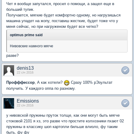
Чет я вообще запутался, просил о помощи, а защел еще в
больший тупик.
Получается, мягкие будет комфортно одному, но нагрузишься
машина упадет на жопу, поставиш жесткие, будет тоже что у
меня сейчас, но при нагруженом будет все четко?
optimus prime said
Нивовские намного мягче
разве?
denis13
22 січ 2016
Профффессор
, А как хотели?
Сразу 100% рЭзультат
получить. У каждого оппа по разному.
Emissions
22 січ 2016
у нивовской пружины пруток толще, как они могут быть мягче
стоковой 2101 я хз, это разве что простите колхозники пхают 02
пружины в классику шоп картопли бильше влизло, фу таким
быть, фу фу