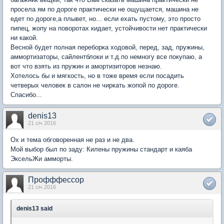
просела ям по дороге практически не ощущается, машина не
едет по дороге,а плывет, но... если ехать пустому, это просто
пипец, жопу на поворотах кидает, устойчивости нет практически
ни какой.
Весной будет полная переборка ходовой, перед, зад, пружины,
аммортизаторы, сайлентблоки и т.д.по немногу все покупаю, а
вот что взять из пружин и амортизиторов незнаю.
Хотелось бы и мягкость, но в тоже время если посадить
четверых человек в салон не чиркать жопой по дороге.
Спасибо...
denis13
21 січ 2016
Ох и тема обговоренная не раз и не два.
Мой выбор был по заду: Килены пружины стандарт и каяба
ЭксельЖи амморты.
Профффессор
21 січ 2016
denis13 said