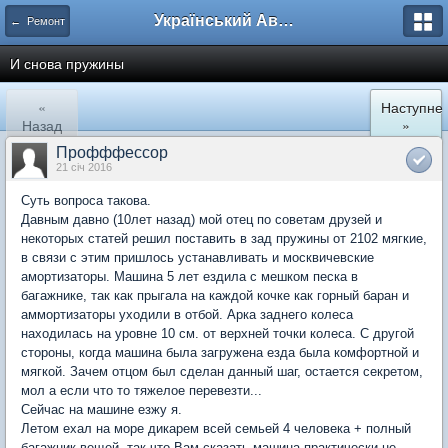
Український Автоклуб ВАЗ
← Ремонт
И снова пружины
«
Наступне
Назад
»
Профффессор
21 січ 2016
Суть вопроса такова.
Давным давно (10лет назад) мой отец по советам друзей и
некоторых статей решил поставить в зад пружины от 2102 мягкие,
в связи с этим пришлось устанавливать и москвичевские
амортизаторы. Машина 5 лет ездила с мешком песка в
багажнике, так как прыгала на каждой кочке как горный баран и
аммортизаторы уходили в отбой. Арка заднего колеса
находилась на уровне 10 см. от верхней точки колеса. С другой
стороны, когда машина была загружена езда была комфортной и
мягкой. Зачем отцом был сделан данный шаг, остается секретом,
мол а если что то тяжелое перевезти...
Сейчас на машине езжу я.
Летом ехал на море дикарем всей семьей 4 человека + полный
багажник вещей, так что Вам сказать машина практически не