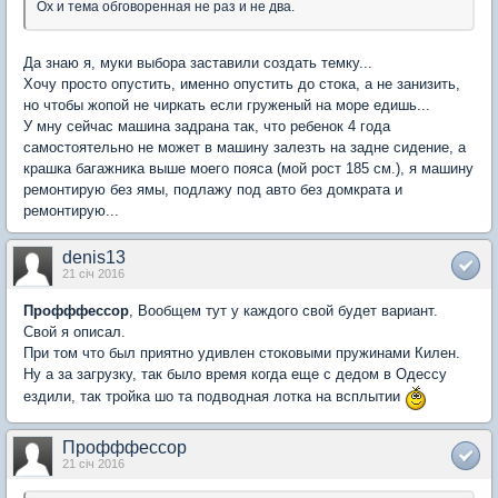
Ох и тема обговоренная не раз и не два.
Да знаю я, муки выбора заставили создать темку...
Хочу просто опустить, именно опустить до стока, а не занизить,
но чтобы жопой не чиркать если груженый на море едишь...
У мну сейчас машина задрана так, что ребенок 4 года
самостоятельно не может в машину залезть на задне сидение, а
крашка багажника выше моего пояса (мой рост 185 см.), я машину
ремонтирую без ямы, подлажу под авто без домкрата и
ремонтирую...
denis13
21 січ 2016
Профффессор
, Вообщем тут у каждого свой будет вариант.
Свой я описал.
При том что был приятно удивлен стоковыми пружинами Килен.
Ну а за загрузку, так было время когда еще с дедом в Одессу
ездили, так тройка шо та подводная лотка на всплытии
Профффессор
21 січ 2016