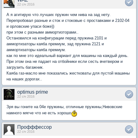
22 січ 2016
А я агитирую что лучших пружин чем нива на зад нету.
Перепробовал разные и сток и стоковые с проставками и 2102-04
и орловские упаси боже))
при этом с разными аммортизторами..
Остановился на конфигурации перед пружина 2101 и
аммортизаторы каяба премиум, зад пружина 2121 и
аммортизаторы каяба премиум.
как по мне это идеальный вариант для машины на каждый день.
При этом она не падает на отбойники если сесть вчетвером и
загрузить багажник.
Каяба газ-масло мне показались жестковаты для пустой машины
на наших дорогах..
optimus prime
22 січ 2016
Зря вы гоните на 04е пружины, отличные пружины,Нивовские
намного мягче что не есть хорошо
Профффессор
22 січ 2016