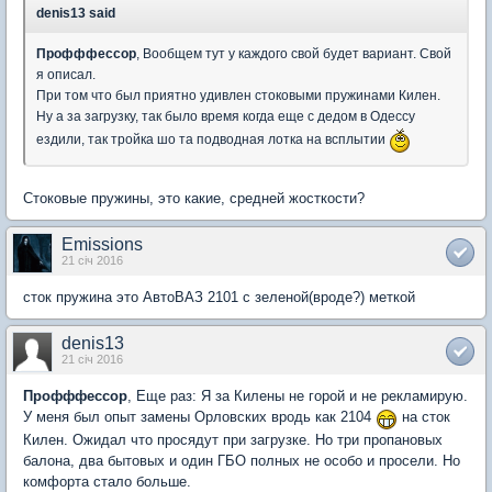
denis13 said
Профффессор
, Вообщем тут у каждого свой будет вариант. Свой
я описал.
При том что был приятно удивлен стоковыми пружинами Килен.
Ну а за загрузку, так было время когда еще с дедом в Одессу
ездили, так тройка шо та подводная лотка на всплытии
Стоковые пружины, это какие, средней жосткости?
Emissions
21 січ 2016
сток пружина это АвтоВАЗ 2101 с зеленой(вроде?) меткой
denis13
21 січ 2016
Профффессор
, Еще раз: Я за Килены не горой и не рекламирую.
У меня был опыт замены Орловских вродь как 2104
на сток
Килен. Ожидал что просядут при загрузке. Но три пропановых
балона, два бытовых и один ГБО полных не особо и просели. Но
комфорта стало больше.