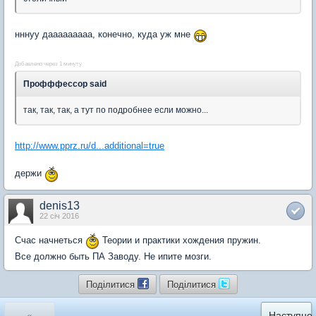
нннуу дааааааааа, конечно, куда уж мне
Добавлено через 1 минуту
Профффессор said
так, так, так, а тут по подробнее если можно...
http://www.pprz.ru/d...additional=true
держи
denis13
22 січ 2016
Счас начнеться
Теории и практики хождения пружин.
Все должно быть ПА Заводу. Не ипите мозги.
Поділитися
Поділитися
«
Наступне