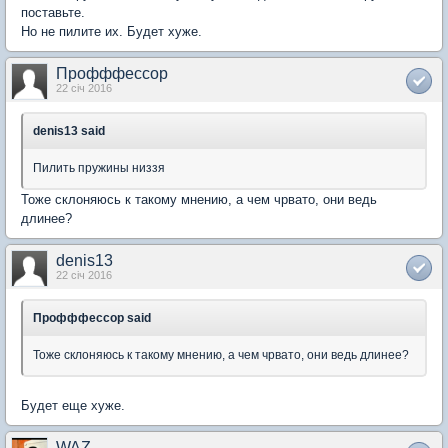
поставьте.
Но не пилите их. Будет хуже.
Профффессор
22 січ 2016
denis13 said
Пилить пружины низзя
Тоже склоняюсь к такому мнению, а чем чрвато, они ведь
длинее?
denis13
22 січ 2016
Профффессор said
Тоже склоняюсь к такому мнению, а чем чрвато, они ведь длинее?
Будет еще хуже.
WAZ