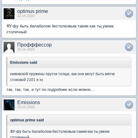
optimus prime
22 січ 2016
ФУ-фу быть балаболом бестолковым.таким как ты,умник
столичный
Профффессор
22 січ 2016
Emissions said
нивовской пружины пруток толще, как они могут быть мягче
стоковой 2101 я хз
так, так, так, а тут по подробнее если можно...
Emissions
22 січ 2016
optimus prime said
ФУ-фу быть балаболом бестолковым.таким как ты,умник
столичный