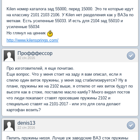
Kilen номер каталога зад 55000, перед 15000. Это те которые идут
на классику 2101 2103 2106. У Kilen нет разделения как у ВАЗа по
меткам. Есть усиленные 55033. И есть для 2104 зад 55010 и
усиленные 55034
Но глянул на ценник
http://www.kilensprings.com/
Профффессор
22 січ 2016
Про изготовителей, я еще почитаю.
Еще вопрос. Что у меня стоит на заду я вам описал, если я
спилю один виток пружины, у меня зад стабилизируется? Ну в
плане, пружины же на 2102 выше, я отпилю от них виток будут по
высоте как в стоке, поставлю масло каябу? Много видел постов
что люди покапают ставят просевшие пружины 2102 и
специально ставят на 2101-2017 - или это для села делают
картофан возить?
denis13
22 січ 2016
Пилить пружины низзя. Лучше уж заводские ВАЗ сток пружины