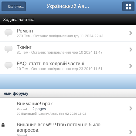
Український Автоклуб ВАЗ
← Експлуатація, ремонт та удосконалення
Ходова частина
Ремонт
273 Тем · Останнє повідомлення гру 11 2024 22:41
Тюнінг
81 Тем · Останнє повідомлення чер 10 2024 11:47
FAQ, статті по ходовій частині
10 Тем · Останнє повідомлення сер 23 2019 11:51
Теми форуму
Внимание! брак.
2 pages
Pinned
29 Відповідей: Last by Aksel, бер 02 2020 15:02
Винание всем!!!! Чтоб потом не было
вопросов.
Pinned