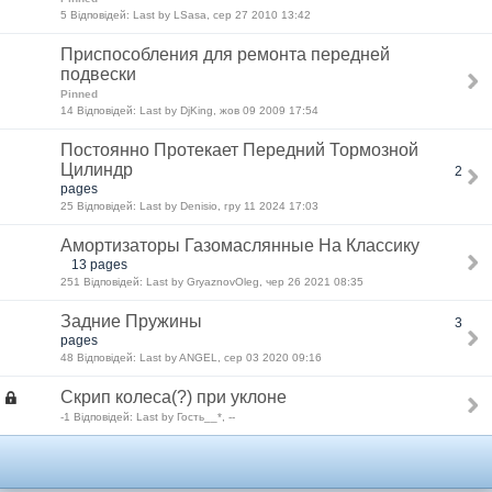
5 Відповідей: Last by LSasa, сер 27 2010 13:42
Приспособления для ремонта передней
подвески
Pinned
14 Відповідей: Last by DjKing, жов 09 2009 17:54
Постоянно Протекает Передний Тормозной
Цилиндр
2
pages
25 Відповідей: Last by Denisio, гру 11 2024 17:03
Амортизаторы Газомаслянные На Классику
13 pages
251 Відповідей: Last by GryaznovOleg, чер 26 2021 08:35
Задние Пружины
3
pages
48 Відповідей: Last by ANGEL, сер 03 2020 09:16
Скрип колеса(?) при уклоне
-1 Відповідей: Last by Гость__*, --