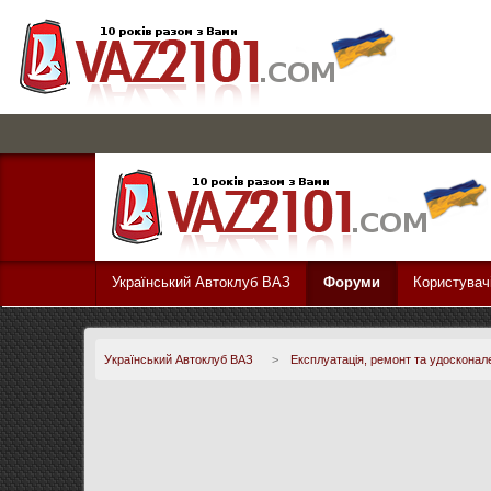
Український Автоклуб ВАЗ
Форуми
Користувач
Український Автоклуб ВАЗ
>
Експлуатація, ремонт та удосконал