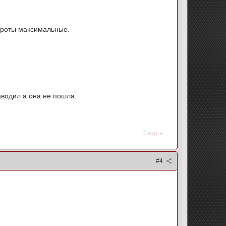
бороты максимальные.
заводил а она не пошла.
Скарга
#4