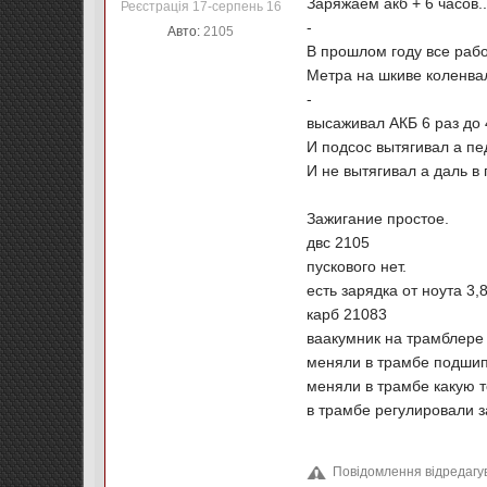
Заряжаем акб + 6 часов.
Реєстрація 17-серпень 16
-
Авто:
2105
В прошлом году все раб
Метра на шкиве коленвал
-
высаживал АКБ 6 раз до 
И подсос вытягивал а пе
И не вытягивал а даль в 
Зажигание простое.
двс 2105
пускового нет.
есть зарядка от ноута 3
карб 21083
ваакумник на трамблере
меняли в трамбе подшип
меняли в трамбе какую т
в трамбе регулировали з
Повідомлення відредагував