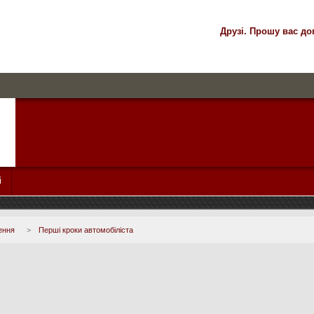
Друзі. Прошу вас до
і
ення
>
Перші кроки автомобіліста