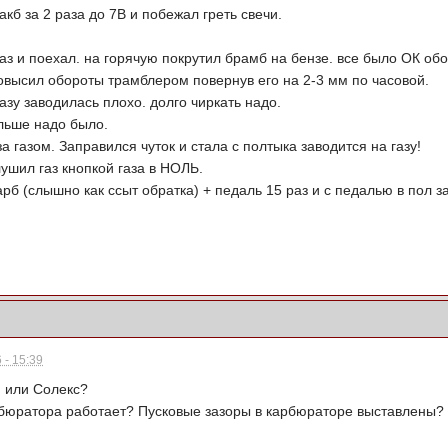
акб за 2 раза до 7В и побежал греть свечи.
аз и поехал. на горячую покрутил брамб на бензе. все было ОК о
овысил обороты трамблером повернув его на 2-3 мм по часовой.
азу заводилась плохо. долго чиркать надо.
льше надо было.
а газом. Заправился чуток и стала с полтыка заводится на газу!
лушил газ кнопкой газа в НОЛЬ.
арб (слышно как ссыт обратка) + педаль 15 раз и с педалью в пол 
 - 15:39
 или Солекс?
рбюратора работает? Пусковые зазоры в карбюраторе выставлены?