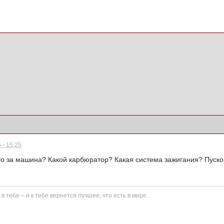
 - 15:25
то за машина? Какой карбюратор? Какая система зажигания? Пуско
в тебе – и к тебе вернется лучшее, что есть в мире.