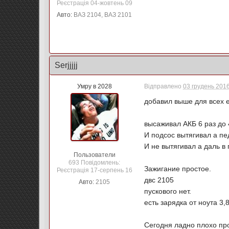
Реєстрація 04-жовтень 09
Авто:
ВАЗ 2104, ВАЗ 2101
Serjjjjj
Умру в 2028
Відправлено
03 грудень 2016
добавил выше для всех е
высаживал АКБ 6 раз до
И подсос вытягивал а пе
И не вытягивал а даль в 
Пользователи
693 Повідомлень:
Зажигание простое.
Реєстрація 17-серпень 16
двс 2105
Авто:
2105
пускового нет.
есть зарядка от ноута 3
Сегодня ладно плохо про