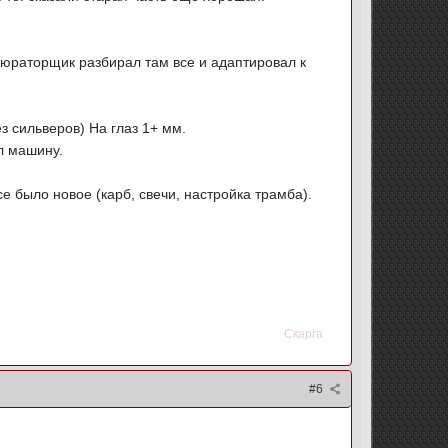
бюраторщик разбирал там все и адаптировал к
з сильверов) На глаз 1+ мм.
ел машину.
е было новое (карб, свечи, настройка трамба).
Скарга
#6