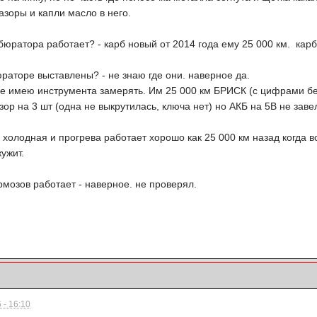
азоры и капли масло в него.
бюратора работает? - карб новый от 2014 года ему 25 000 км. кар
раторе выставлены? - не знаю где они. наверное да.
 не имею инструмента замерять. Им 25 000 км БРИСК (с цифрами бе
ор на 3 шт (одна не выкрутилась, ключа нет) но АКБ на 5В не зав
 холодная и прогрева работает хорошо как 25 000 км назад когда вс
жужит.
рмозов работает - наверное. не проверял.
 - 16:10