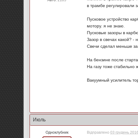
Авто:
2105
в трамбе регулировали з
Пусковое устройство кар
мотору. я не знаю.
Пусковые зазоры в карбю
Зазор в свечах какой? -
Свечи сделал меньше заз
На бензине после старта
На газу тоже стабильно 
Вакуумный усилитель то
Июль
Одноклубник
Відправлено
03 грудень 2016