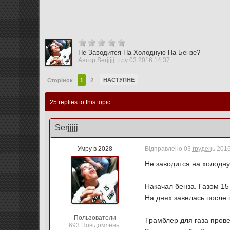
Не Заводится На Холодную На Бензе?
Автор
Serjjjjj
,
гру 03 2016 14:37
НАСТУПНЕ
Сторінок
1
2
25 replies to this topic
Serjjjjj
Умру в 2028
Відправлено
03 грудень 2016
Не заводится на холодну
Накачал бенза. Газом 15
На днях завелась после 
Пользователи
Трамблер для газа прове
693 Повідомлень: