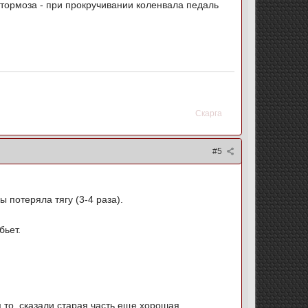
 тормоза - при прокручивании коленвала педаль
Скарга
#5
ы потеряла тягу (3-4 раза).
бьет.
я то. сказали старая часть еще хорошая.