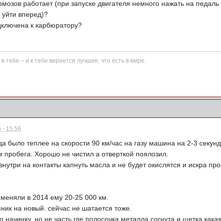
мозов работает (при запуске двигателя немного нажать на педаль
 уйти вперед)?
дключена к карбюратору?
в тебе – и к тебе вернется лучшее, что есть в мире.
 - 15:56
гда было теплее на скорости 90 км/час на газу машина на 2-3 секунд
 пробега. Хорошо не чистил а отверткой поялозил.
внутри на контакты капнуть масла и не будет окислятся и искра про
 меняли в 2014 ему 20-25 000 км.
ник на новый. сейчас не шатается тоже.
о начинку, но не часть где полосочка металла согнута и щетка кака