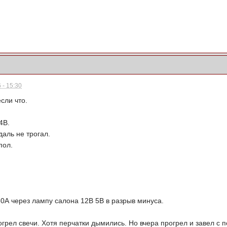
 - 15:30
сли что.
 4В.
даль не трогал.
пол.
,80А через лампу салона 12В 5В в разрыв минуса.
грел свечи. Хотя перчатки дымились. Но вчера прогрел и завел с п