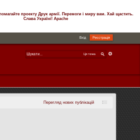
помагайте проекту Друк армії. Перемоги і миру вам. Хай щастить.
Слава Україні! Apache
Вхід
Реєстрація
Ця тема
Перегляд нових публікацій