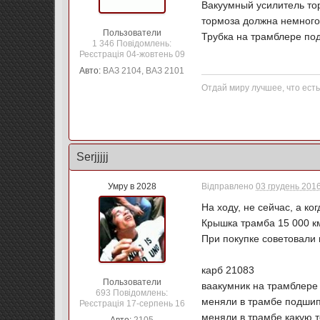
Вакуумный усилитель тор
тормоза должна немного
Пользователи
Трубка на трамблере по
1 346 Повідомлень:
Реєстрація 04-жовтень 09
Авто:
ВАЗ 2104, ВАЗ 2101
Отдай миру лучшее, что есть 
Serjjjjj
Умру в 2028
Відправлено
03 грудень 2016
На ходу, не сейчас, а ко
Крышка трамба 15 000 км
При покупке советовали 
карб 21083
Пользователи
ваакумник на трамблере
693 Повідомлень:
меняли в трамбе подшип
Реєстрація 17-серпень 16
меняли в трамбе какую т