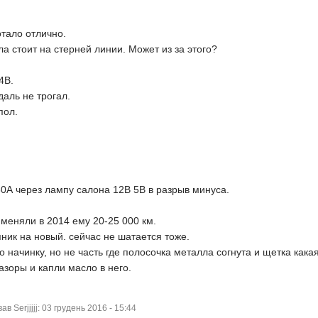
.
отало отлично.
а стоит на стерней линии. Может из за этого?
4В.
даль не трогал.
пол.
,80А через лампу салона 12В 5В в разрыв минуса.
 меняли в 2014 ему 20-25 000 км.
ник на новый. сейчас не шатается тоже.
о начинку, но не часть где полосочка металла согнута и щетка кака
азоры и капли масло в него.
 Serjjjjj: 03 грудень 2016 - 15:44