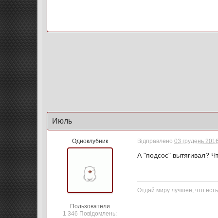
Июль
Одноклубник
Відправлено
03 грудень 2016
А "подсос" вытягивал? Ч
Отдай миру лучшее, что есть 
Пользователи
1 346 Повідомлень: