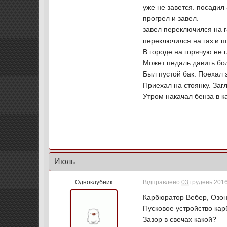
уже не завется. посадил 
прогрел и завел.
завел переключился на г
переключился на газ и п
В городе на горячую не г
Может педаль давить бо
Был пустой бак. Поехал з
Приехал на стоянку. Заг
Утром накачал бенза в к
Июль
Одноклубник
Відправлено
03 грудень 2016
Карбюратор Вебер, Озон
Пусковое устройство ка
Зазор в свечах какой?