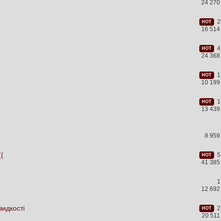
24 270
23
HOT
16 514
41
HOT
24 368
17
HOT
10 199
14
HOT
13 439
8 959
((
57
HOT
41 385
1
12 692
видкості
27
HOT
20 51