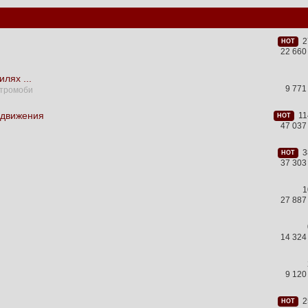
27
HOT
22 660
лях ...
9 771
ктромоби
 движения
114
HOT
47 037
38
HOT
37 303
1
27 887
14 324
9 120
25
HOT