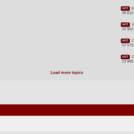
86
HOT
36 615
20
HOT
24 962
27
HOT
57 579
26
HOT
23 986
Load more topics