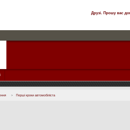
Друзі. Прошу вас до
і
ення
>
Перші кроки автомобіліста