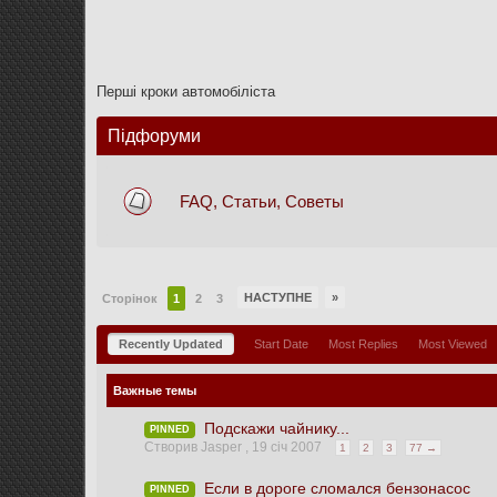
Перші кроки автомобіліста
Підфоруми
FAQ, Статьи, Советы
НАСТУПНЕ
»
Сторінок
1
2
3
Recently Updated
Start Date
Most Replies
Most Viewed
Важные темы
Подскажи чайнику...
PINNED
Створив Jasper ,
19 січ 2007
1
2
3
77 →
Если в дороге сломался бензонасос
PINNED