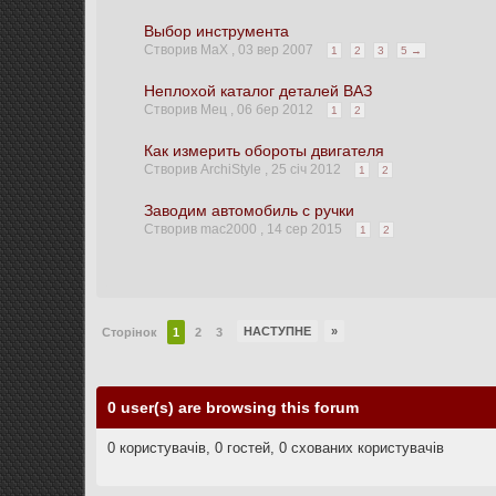
Выбор инструмента
Створив MaX ,
03 вер 2007
1
2
3
5 →
Неплохой каталог деталей ВАЗ
Створив Мец ,
06 бер 2012
1
2
Как измерить обороты двигателя
Створив ArchiStyle ,
25 січ 2012
1
2
Заводим автомобиль с ручки
Створив mac2000 ,
14 сер 2015
1
2
НАСТУПНЕ
»
Сторінок
1
2
3
0 user(s) are browsing this forum
0 користувачів, 0 гостей, 0 схованих користувачів