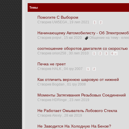
Темы
Помогите С Выбором
Створив UW5EGA ,
19 лип 2021
1
2
Начинающему Автомобилисту - Об Электромоби
Створив pvipvi ,
15 кві 2020
Общение на тему - еле
соотношение оборотов двигателя со скоростью
Створив orion258 ,
30 лип 2010
1
2
3
6 →
Печка не греет
Створив HALK ,
04 гру 2007
1
2
Как отличить верхнюю шаровую от нижней
Створив Bogdan ,
01 гру 2008
Моменты Затягивания Резьбовых Соединений
Створив HDRinge ,
23 лип 2019
Не Работает Омыватель Лобового Стекла
Створив Alexiy ,
28 кві 2019
Не Заводится На Холодную На Бензе?