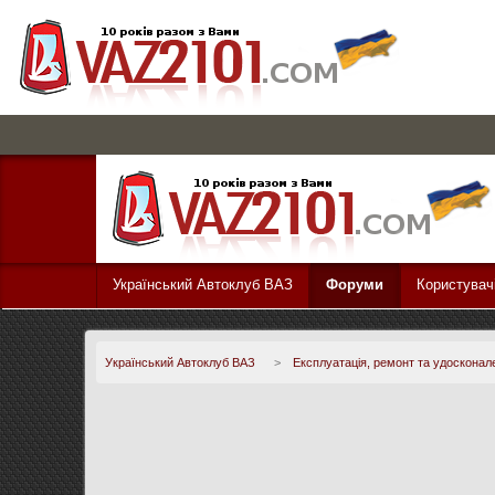
Український Автоклуб ВАЗ
Форуми
Користувач
Український Автоклуб ВАЗ
>
Експлуатація, ремонт та удосконал