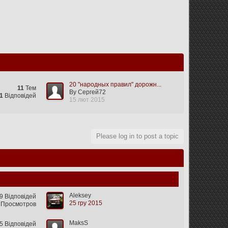
20 "народных правил" дорожн...
11
Тем
By Сергей72
1
Відповідей
15 лют 2015
Please log in to post a topic
Aleksey
9 Відповідей
25 гру 2015
 Просмотров
MaksS
 Відповідей