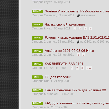
Створив knyaz ,
07 чер 2011
"Чайнику" на заметку. Разбираемся с 
PINNED
Створив 2-ешник ,
09 лип 2011
зажигание
Чистка свечей зажигания
PINNED
Створив knyaz ,
06 чер 2011
1
2
3
4
Ремонт и эксплуатация ВАЗ 2101(02,01
PINNED
Створив 2-ешник ,
23 тра 2011
ваз2101
,
ваз2106
,
м
Альбом по 2101,02,03,06,Нива
PINNED
Створив 2-ешник ,
22 чер 2011
1
2
КАК ВЫБРАТЬ ВАЗ 2101
PINNED
Створив Est ,
04 лют 2008
1
2
3
5 →
ТО для классики
PINNED
Створив RusLi ,
21 чер 2008
Самая толковая Книга для новичка !!!!
PINNED
Створив MArmelad ,
07 лис 2010
FAQ для начинающих: течет, стучит, дыми
PINNED
Створив ajm ,
28 тра 2009