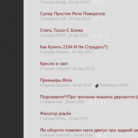
Створив Serjjjjj ,
03 гру 2016
1
2
Супер Простое Реле Поворотов
Створив w-126 ,
31 бер 2019
1
2
Слить Тосол С Блока
Створив Rif 87 ,
21 гру 2017
1
2
3
Как Купить 2104 И Не Страдать?)
Створив Stiralkin ,
02 чер 2017
Кресло и свет.
Створив n0ns3ns ,
02 вер 2013
Премьеры Bmw
Створив Mavavto ,
06 кві 2017
Премьеры BMW
Подскажите!!!При трогании машина дергается:(
Створив tolik ,
28 кві 2008
1
2
3
Фіксатор різьби
Створив Хтось ,
02 кві 2013
Які обороти повинен мати двигун при заданій ш
Створив sashamo ,
04 кві 2016
1
2