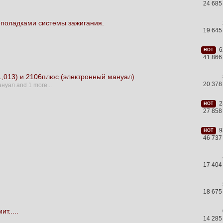
24 685
неполадками системы зажигания.
19 645
62
HOT
41 866
1,013) и 2106плюс (электронный мануал)
20 378
ануал
and 1 more...
23
HOT
27 858
93
HOT
46 737
17 404
18 675
т.....
14 285