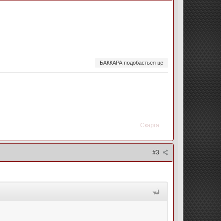
БАККАРА подобається це
Скарга
#3