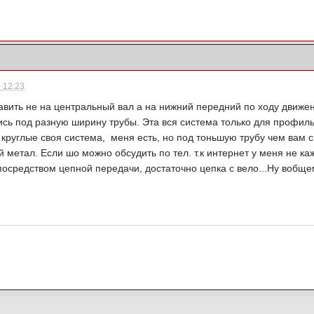
 12:23
тавить не на центральный вал а на нижний передний по ходу движе
сь под разную ширину трубы. Эта вся система только для профильн
д круглые своя система, меня есть, но под тоньшую трубу чем вам 
й метал. Если шо можно обсудить по тел. т.к интернет у меня не к
осредством цепной передачи, достаточно цепка с вело...Ну вобщем