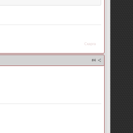
Скарга
#4