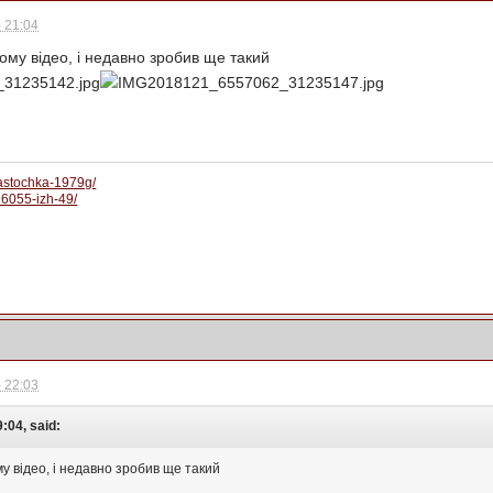
 21:04
ому відео, і недавно зробив ще такий
.astochka-1979g/
/26055-izh-49/
 22:03
:04, said:
у відео, і недавно зробив ще такий