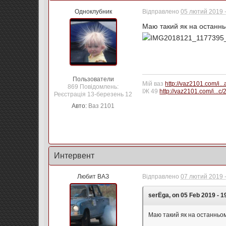
Одноклубник
Відправлено
05 лютий 2019 -
Маю такий як на останнь
Пользователи
Мій ваз
http://vaz2101.com/i..
869 Повідомлень:
ІЖ 49
http://vaz2101.com/i...c
Реєстрація 13-березень 12
Авто:
Ваз 2101
Интервент
Любит ВАЗ
Відправлено
07 лютий 2019 -
serЁga, on 05 Feb 2019 - 19
Маю такий як на останньом