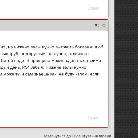
Скарга
#5
ния, на нижние валы нужно выточить болванки шоб
ых труб, под круглые--то дурня, отличного
с Витей надо. В принципе можно сделать с твоими
аждый день. PS/ Забыл. Нижние валы нужно
 може ты и сам знаешь как, не буду кэпом, если
Скарга
Повернутися до Облаштування гаража