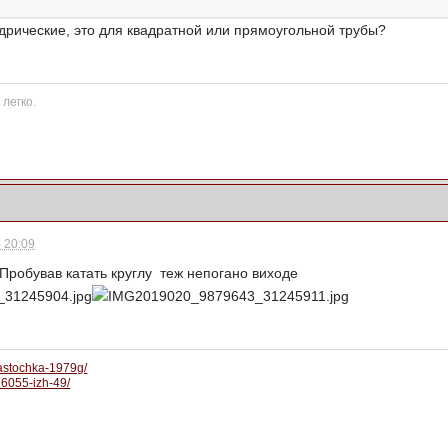
дрические, это для квадратной или прямоугольной трубы?
 легко.
 20:09
. Пробував катать круглу теж непогано виходе
.astochka-1979g/
/26055-izh-49/