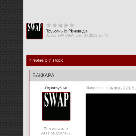
Трубогиб Їх Різновиди
Автор
БАККАРА
,
лют 04 2019 20:40
4 replies to this topic
БАККАРА
Одноклубник
Відправлено
04 лютий 2019 -
Пользователи
993 Повідомлень: