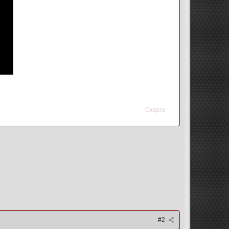
Скарга
#2