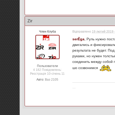
Zir
Член Клуба
Відправлено
19 лютий 2019 -
serЁga
, Руль нужно пос
двигались и фиксировали
результата не будет. По
руками, но нужен толсты
соединить между собой п
Пользователи
шо созвонимся
4 182 Повідомлень:
Реєстрація 10-січень 11
Авто:
Ваз 2105
....