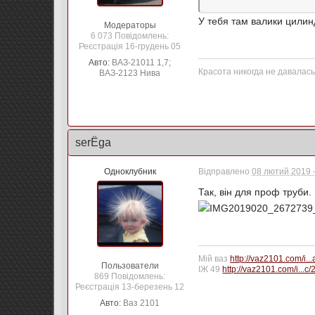
У тебя там валики цилин
Модераторы
6 073 Повідомлень:
Реєстрація 16-грудень 05
Авто:
ВАЗ-21011 1,7;
Красота никогда не давалась
ВАЗ-2123 Нива
serЁga
Одноклубник
Відправлено
08 лютий 2019 -
Так, він для проф труби
Мій ваз
http://vaz2101.com/i..
Пользователи
ІЖ 49
http://vaz2101.com/i...c
869 Повідомлень:
Реєстрація 13-березень 12
Авто:
Ваз 2101