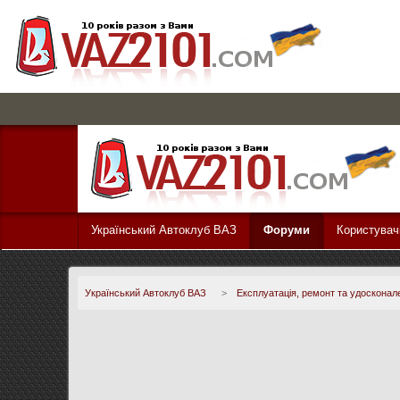
Український Автоклуб ВАЗ
Форуми
Користувач
Український Автоклуб ВАЗ
>
Експлуатація, ремонт та удосконал