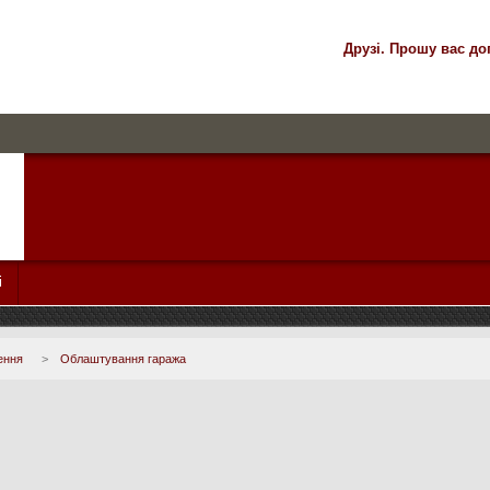
Друзі. Прошу вас до
і
ення
>
Облаштування гаража