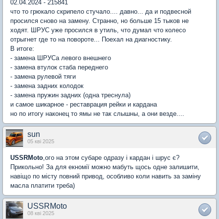
02.04.2024 - 215841
что то грюкало скрипело стучало.... давно... да и подвесной
просился сново на замену. Странно, но больше 15 тыков не
ходят. ШРУС уже просился в утиль, что думал что колесо
отрыгнет где то на повороте... Поехал на диагностику.
В итоге:
- замена ШРУСа левого внешнего
- замена втулок стаба переднего
- замена рулевой тяги
- замена задних колодок
- замена пружин задних (одна треснула)
и самое шикарное - реставрация рейки и кардана
но по итогу наконец то ямы не так слышны, а они везде....
sun
05 кві 2025
USSRMoto
,ого на этом субаре одразу і кардан і шрус є?
Прикольно! За для екномії можно мабуть щось одне залишити,
навіщо по місту повний привод, особливо коли навить за заміну
масла платити треба)
USSRMoto
08 кві 2025