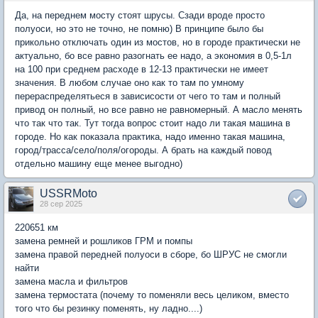
Да, на переднем мосту стоят шрусы. Сзади вроде просто
полуоси, но это не точно, не помню) В принципе было бы
прикольно отключать один из мостов, но в городе практически не
актуально, бо все равно разогнать ее надо, а экономия в 0,5-1л
на 100 при среднем расходе в 12-13 практически не имеет
значения. В любом случае оно как то там по умному
перераспределятьеся в зависисости от чего то там и полный
привод он полный, но все равно не равномерный. А масло менять
что так что так. Тут тогда вопрос стоит надо ли такая машина в
городе. Но как показала практика, надо именно такая машина,
город/трасса/село/поля/огороды. А брать на каждый повод
отдельно машину еще менее выгодно)
USSRMoto
28 сер 2025
220651 км
замена ремней и рошликов ГРМ и помпы
замена правой передней полуоси в сборе, бо ШРУС не смогли
найти
замена масла и фильтров
замена термостата (почему то поменяли весь целиком, вместо
того что бы резинку поменять, ну ладно....)