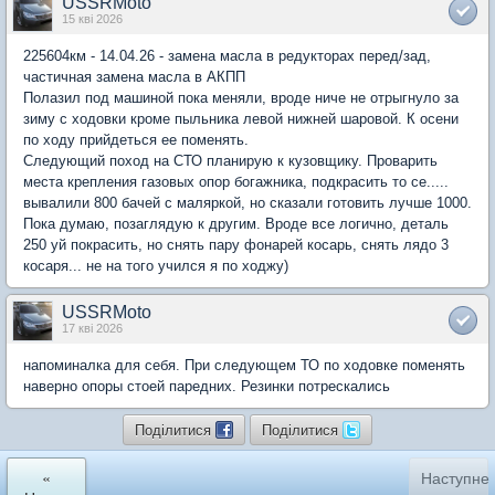
USSRMoto
15 кві 2026
225604км - 14.04.26 - замена масла в редукторах перед/зад,
частичная замена масла в АКПП
Полазил под машиной пока меняли, вроде ниче не отрыгнуло за
зиму с ходовки кроме пыльника левой нижней шаровой. К осени
по ходу прийдеться ее поменять.
Следующий поход на СТО планирую к кузовщику. Проварить
места крепления газовых опор богажника, подкрасить то се.....
вывалили 800 бачей с маляркой, но сказали готовить лучше 1000.
Пока думаю, позаглядую к другим. Вроде все логично, деталь
250 уй покрасить, но снять пару фонарей косарь, снять лядо 3
косаря... не на того учился я по ходжу)
USSRMoto
17 кві 2026
напоминалка для себя. При следующем ТО по ходовке поменять
наверно опоры стоей паредних. Резинки потрескались
Поділитися
Поділитися
«
Наступне