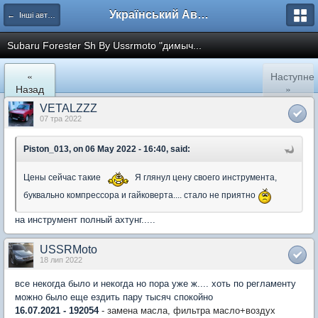
Український Автоклуб ВАЗ
← Інші авто членів клубу
Subaru Forester Sh By Ussrmoto "димыч...
«
Наступне
Назад
»
VETALZZZ
07 тра 2022
Piston_013, on 06 May 2022 - 16:40, said:
Цены сейчас такие
Я глянул цену своего инструмента,
буквально компрессора и гайковерта.... стало не приятно
на инструмент полный ахтунг.....
USSRMoto
18 лип 2022
все некогда было и некогда но пора уже ж.... хоть по регламенту
можно было еще ездить пару тысяч спокойно
16.07.2021 - 192054
- замена масла, фильтра масло+воздух