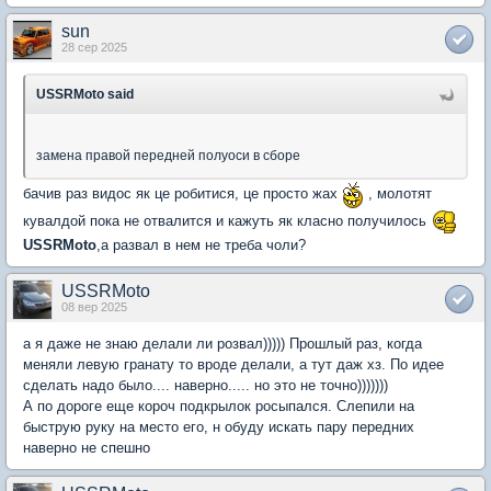
sun
28 сер 2025
USSRMoto said
замена правой передней полуоси в сборе
бачив раз видос як це робитися, це просто жах
, молотят
кувалдой пока не отвалится и кажуть як класно получилось
USSRMoto
,а развал в нем не треба чоли?
USSRMoto
08 вер 2025
а я даже не знаю делали ли розвал))))) Прошлый раз, когда
меняли левую гранату то вроде делали, а тут даж хз. По идее
сделать надо было.... наверно..... но это не точно)))))))
А по дороге еще короч подкрылок росыпался. Слепили на
быструю руку на место его, н обуду искать пару передних
наверно не спешно