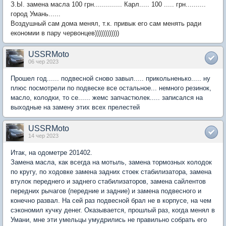
З.Ы. замена масла 100 грн.............. Карл..... 100 ..... грн..........
город Умань......
Воздушный сам дома менял, т.к. привык его сам менять ради
економии в пару червонцев))))))))))))
USSRMoto
06 чер 2023
Прошел год...... подвесной сново завыл..... прикольненько..... ну
плюс посмотрели по подвеске все остальное... немного резинок,
масло, колодки, то се...... жемс запчастюлек..... записался на
выходные на замену этих всех прелестей
USSRMoto
14 чер 2023
Итак, на одометре 201402.
Замена масла, как всегда на мотыль, замена тормозных колодок
по кругу, по ходовке замена задних стоек стабилизатора, замена
втулок переднего и заднего стабилизаторов, замена сайлентов
передних рычагов (передние и задние) и замена подвесного и
конечно развал. На сей раз подвесной брал не в корпусе, на чем
сэкономил кучку денег. Оказывается, прошлый раз, когда менял в
Умани, мне эти умельцы умудрились не правильно собрать его