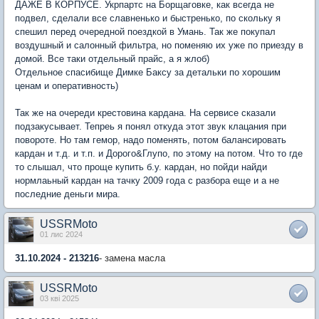
ДАЖЕ В КОРПУСЕ. Укрпартс на Борщаговке, как всегда не
подвел, сделали все славненько и быстренько, по скольку я
спешил перед очередной поездкой в Умань. Так же покупал
воздушный и салонный фильтра, но поменяю их уже по приезду в
домой. Все таки отдельный прайс, а я жлоб)
Отдельное спасибище Димке Баксу за детальки по хорошим
ценам и оперативность)
Так же на очереди крестовина кардана. На сервисе сказали
подзакусывает. Тепреь я понял откуда этот звук клацания при
повороте. Но там гемор, надо поменять, потом балансировать
кардан и т.д. и т.п. и Дорого&Глупо, по этому на потом. Что то где
то слышал, что проще купить б.у. кардан, но пойди найди
нормлаьный кардан на тачку 2009 года с разбора еще и а не
последние деньги мира.
USSRMoto
01 лис 2024
31.10.2024 - 213216
- замена масла
USSRMoto
03 кві 2025