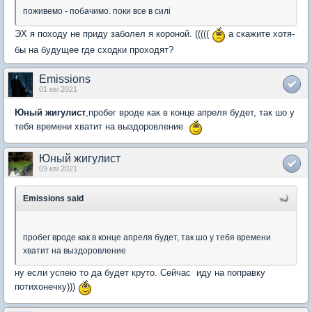
поживемо - побачимо. поки все в силі
ЭХ я походу не приду заболел я короной. (((((
а скажите хотя-
бы на будущее где сходки проходят?
Emissions
01 кві 2021
Юный жигулист
,пробег вроде как в конце апреля будет, так шо у
тебя времени хватит на выздоровление
Юный жигулист
09 кві 2021
Emissions said
пробег вроде как в конце апреля будет, так шо у тебя времени
хватит на выздоровление
ну если успею то да будет круто. Сейчас иду на поправку
потихонечку)))