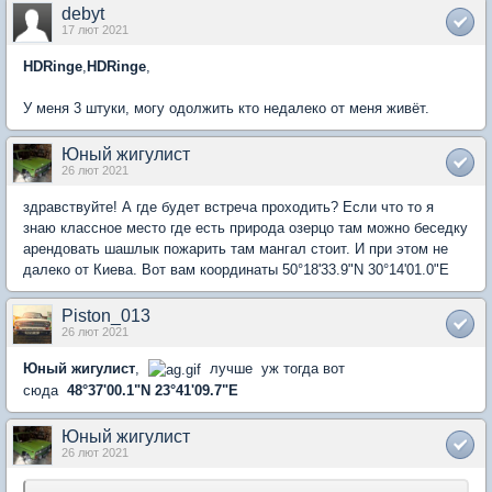
debyt
17 лют 2021
HDRinge
,
HDRinge
,
У меня 3 штуки, могу одолжить кто недалеко от меня живёт.
Юный жигулист
26 лют 2021
здравствуйте! А где будет встреча проходить? Если что то я
знаю классное место где есть природа озерцо там можно беседку
арендовать шашлык пожарить там мангал стоит. И при этом не
далеко от Киева. Вот вам координаты 50°18'33.9"N 30°14'01.0"E
Piston_013
26 лют 2021
Юный жигулист
,
лучше уж тогда вот
сюда
48°37'00.1"N 23°41'09.7"E
Юный жигулист
26 лют 2021