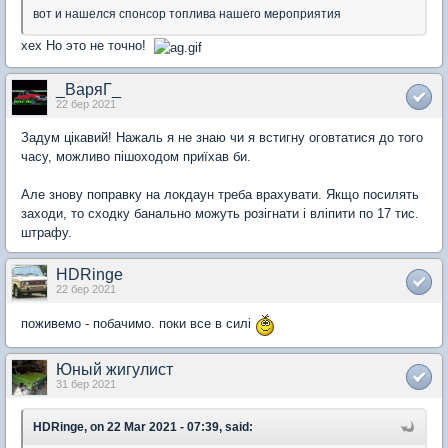
вот и нашелся спонсор топлива нашего мероприятия
хех Но это не точно!
_ВаряГ_
22 бер 2021
Задум цікавий! Нажаль я не знаю чи я встигну оговтатися до того
часу, можливо пішоходом приїхав би.
Але знову поправку на локдаун треба врахувати. Якщо посилять
заходи, то сходку банально можуть розігнати і вліпити по 17 тис.
штрафу.
HDRinge
22 бер 2021
поживемо - побачимо. поки все в силі
Юный жигулист
31 бер 2021
HDRinge, on 22 Mar 2021 - 07:39, said: