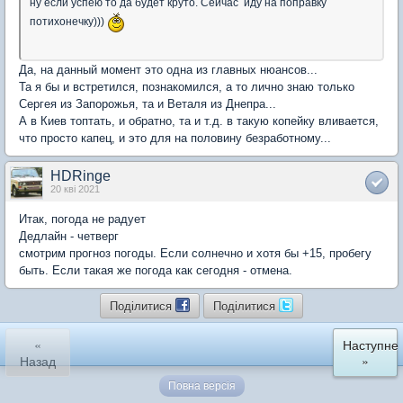
ну если успею то да будет круто. Сейчас иду на поправку
потихонечку)))
Да, на данный момент это одна из главных нюансов...
Та я бы и встретился, познакомился, а то лично знаю только
Сергея из Запорожья, та и Веталя из Днепра...
А в Киев топтать, и обратно, та и т.д. в такую копейку вливается,
что просто капец, и это для на половину безработному...
HDRinge
20 кві 2021
Итак, погода не радует
Дедлайн - четверг
смотрим прогноз погоды. Если солнечно и хотя бы +15, пробегу
быть. Если такая же погода как сегодня - отмена.
Поділитися
Поділитися
«
Наступне
Назад
»
Повна версія