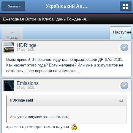
Український Автоклуб ВАЗ
← Загальноклубні заходи
Ежегодная Встреча Клуба "день Рождения...
«
Наступне
Назад
»
HDRinge
17 лют 2021
Всем привет! В прошлом году мы не праздновали ДР ВАЗ-2101.
Как насчет этого года? Есть желание? Или уже и жигулистов не
осталось... все пересели на иномарки....
Emissions
17 лют 2021
HDRinge said
Или уже и жигулистов не осталось...
храню в гараже для такого случая