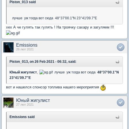
Piston_013 said
лучше уж тогда вот сюда 48°37'00.1"N 23°41'09.7"E
хех А че гулять так гулять ! На троячку сахару и загуляем !!!
Emissions
26 лют 2021
Piston_013, on 26 Feb 2021 - 06:32, said:
Юный жигулист
,
лучше уж тогда вот сюда
48°37'00.1"N
23°41'09.7"E
вот и нашелся спонсор топлива нашего мероприятия
Юный жигулист
27 лют 2021
Emissions said