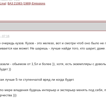
Lina]
ВАЗ 21083 (1989) Emissions
- 07:16
 очередь кузов. Кузов - это железо, вот и смотри чтоб оно было не г
чивается как может. Не шаришь - лучше найди того, кто шарит, даже
казали - обьемом от 1,5л и более )), хотя, есть экземпляры с дово
удет ))
тая лучше 5-ти ступенчатой вряд ли когда будет.
 по мере владения будешь интерьер и экстерьер менять под себя, п
рчества )))