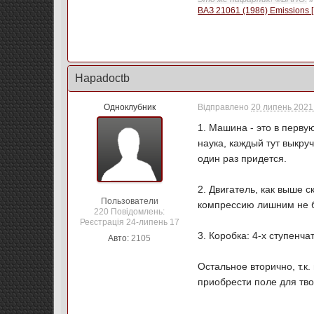
ВАЗ 21061 (1986) Emissions [
Hapadoctb
Одноклубник
Відправлено
20 липень 2021 
1. Машина - это в первую
наука, каждый тут выкру
один раз придется.
2. Двигатель, как выше с
Пользователи
компрессию лишним не б
220 Повідомлень:
Реєстрація 24-липень 17
3. Коробка: 4-х ступенча
Авто:
2105
Остальное вторично, т.к.
приобрести поле для тво