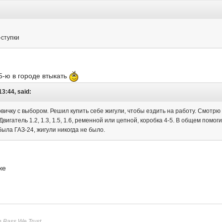
-ступки
 5-ю в городе втыкать
3:44, said:
вичку с выбором. Решил купить себе жигули, чтобы ездить на работу. Смотрю 
вигатель 1.2, 1.3, 1.5, 1.6, ременной или цепной, коробка 4-5. В общем помо
была ГАЗ-24, жигули никогда не было.
же
n Bass We Trust