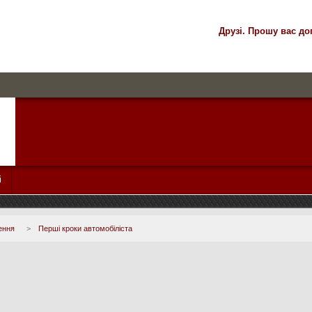
Друзі. Прошу вас до
і
ення
>
Перші кроки автомобіліста