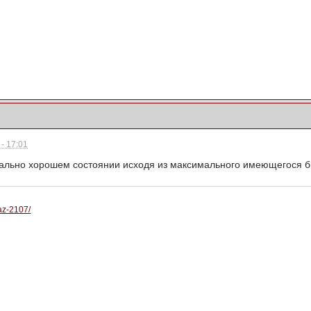
- 17:01
мально хорошем состоянии исходя из максимального имеющегося 
vaz-2107/