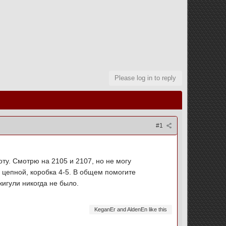
Please log in to reply
#1
оту. Смотрю на 2105 и 2107, но не могу
и цепной, коробка 4-5. В общем помогите
жигули никогда не было.
KeganEr and AldenEn like this