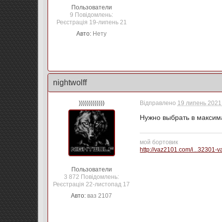
Пользователи
9 Повідомлень:
Реєстрація 19-липень 21
Авто:
Нету
nightwolff
)))))))))))))
Відправлено
19 липень 2021 
Нужно выбрать в макси
мой бортовик
http://vaz2101.com/i...32301-
Пользователи
3 872 Повідомлень:
Реєстрація 22-листопад 17
Авто:
ваз 2107