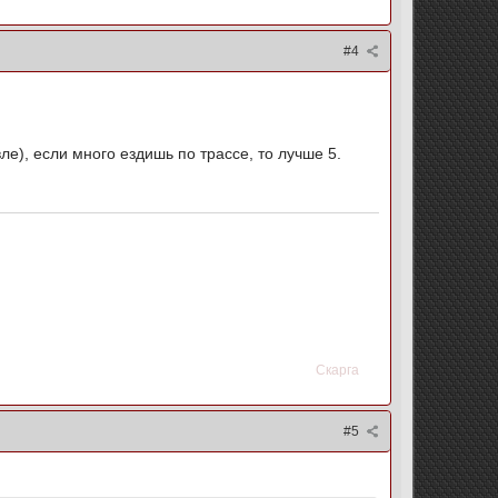
#4
ле), если много ездишь по трассе, то лучше 5.
Скарга
#5