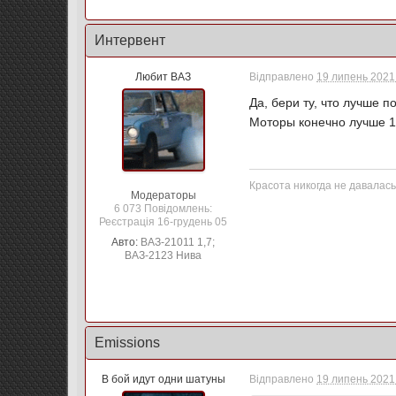
Интервент
Любит ВАЗ
Відправлено
19 липень 2021 
Да, бери ту, что лучше п
Моторы конечно лучше 1,
Красота никогда не давалась
Модераторы
6 073 Повідомлень:
Реєстрація 16-грудень 05
Авто:
ВАЗ-21011 1,7;
ВАЗ-2123 Нива
Emissions
В бой идут одни шатуны
Відправлено
19 липень 2021 