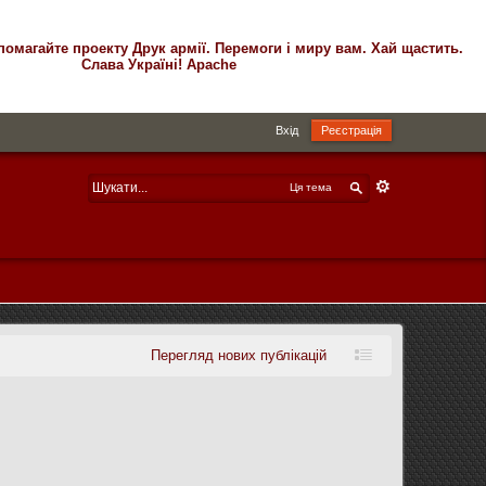
помагайте проекту Друк армії. Перемоги і миру вам. Хай щастить.
Слава Україні! Apache
Вхід
Реєстрація
Ця тема
Перегляд нових публікацій