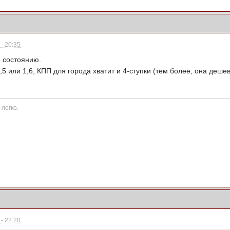
- 20:35
о состоянию.
5 или 1,6, КПП для города хватит и 4-ступки (тем более, она дешев
 легко.
- 22:20