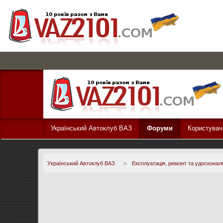
Український Автоклуб ВАЗ
Форуми
Користувач
Український Автоклуб ВАЗ
>
Експлуатація, ремонт та удосконал