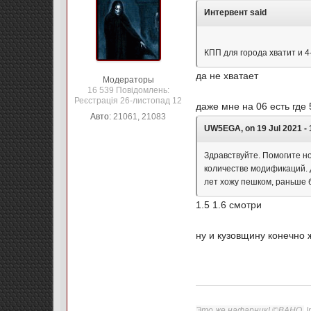
Интервент said
КПП для города хватит и 4
да не хватает
Модераторы
16 539 Повідомлень:
Реєстрація 26-листопад 12
даже мне на 06 есть где
Авто:
21061, 21083
UW5EGA, on 19 Jul 2021 - 1
Здравствуйте. Помогите но
количестве модификаций. Д
лет хожу пешком, раньше 
1.5 1.6 смотри
ну и кузовщину конечно 
Это же нафарник! ©ВАНО.
I