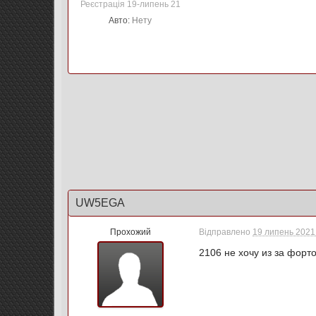
Реєстрація 19-липень 21
Авто:
Нету
UW5EGA
Прохожий
Відправлено
19 липень 2021 
2106 не хочу из за форто