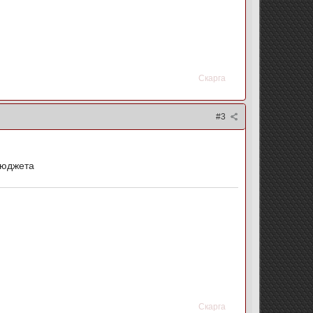
Скарга
#3
бюджета
Скарга