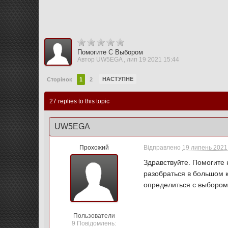
Помогите С Выбором
Автор
UW5EGA
,
лип 19 2021 15:44
НАСТУПНЕ
Сторінок
1
2
27 replies to this topic
UW5EGA
Прохожий
Відправлено
19 липень 2021 
Здравствуйте. Помогите 
разобраться в большом к
определиться с выбором.
Пользователи
9 Повідомлень: