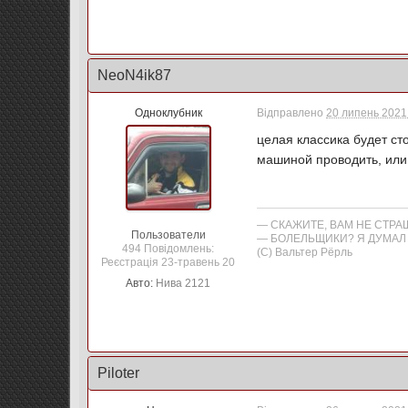
NeoN4ik87
Одноклубник
Відправлено
20 липень 2021 
целая классика будет ст
машиной проводить, или 
— СКАЖИТЕ, ВАМ НЕ СТР
Пользователи
— БОЛЕЛЬЩИКИ? Я ДУМАЛ 
494 Повідомлень:
(С) Вальтер Рёрль
Реєстрація 23-травень 20
Авто:
Нива 2121
Piloter