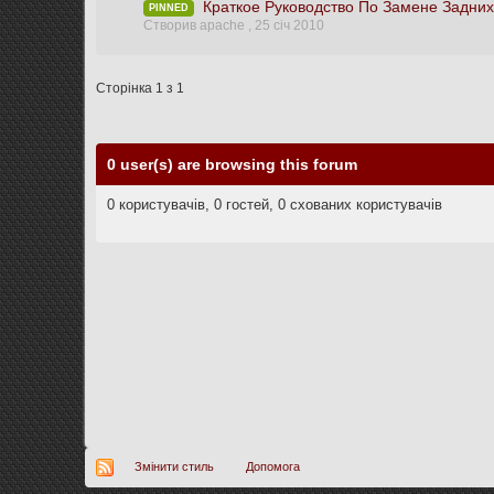
Краткое Руководство По Замене Задни
PINNED
Створив apache ,
25 січ 2010
Сторінка 1 з 1
0 user(s) are browsing this forum
0 користувачів, 0 гостей, 0 схованих користувачів
Змінити стиль
Допомога