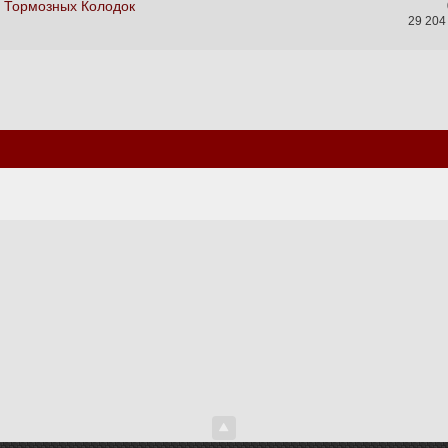
х Тормозных Колодок
29 204