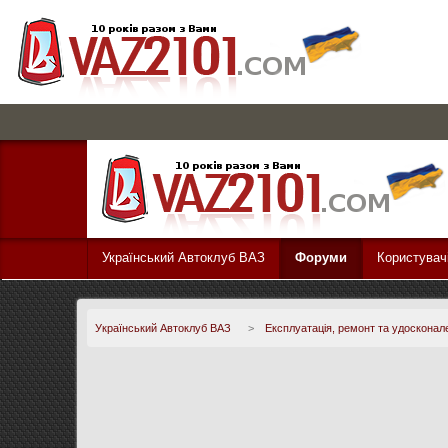
Український Автоклуб ВАЗ
Форуми
Користувач
Український Автоклуб ВАЗ
>
Експлуатація, ремонт та удосконал