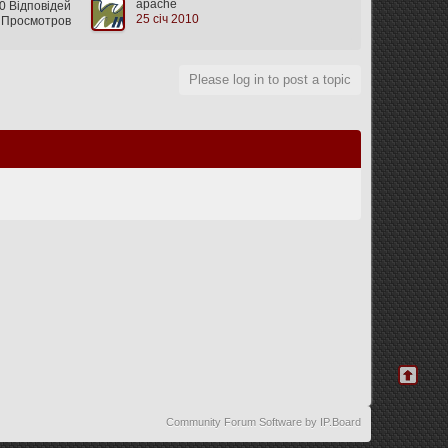
apache
0 Відповідей
25 січ 2010
 Просмотров
Please log in to post a topic
Community Forum Software by IP.Board