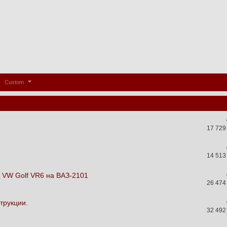
Custom
17 729
14 513
 VW Golf VR6 на ВАЗ-2101
26 474
трукции.
32 492