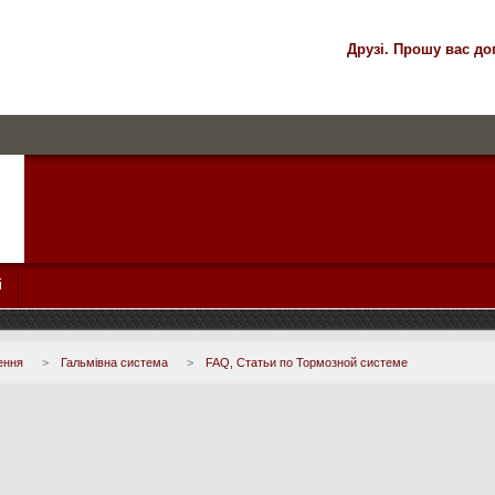
Друзі. Прошу вас до
і
ення
>
Гальмівна система
>
FAQ, Статьи по Тормозной системе