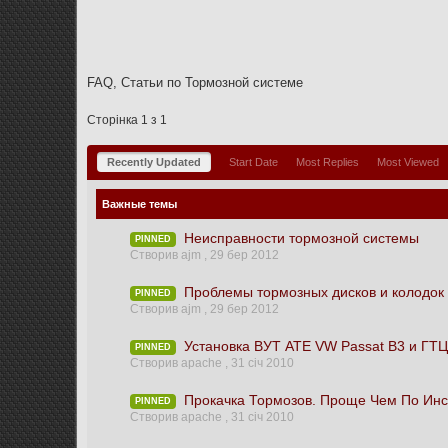
FAQ, Статьи по Тормозной системе
Сторінка 1 з 1
Recently Updated
Start Date
Most Replies
Most Viewed
Важные темы
Неисправности тормозной системы
PINNED
Створив ajm ,
29 бер 2012
Проблемы тормозных дисков и колодок
PINNED
Створив ajm ,
29 бер 2012
Установка ВУТ ATE VW Passat B3 и ГТЦ
PINNED
Створив apache ,
31 січ 2010
Прокачка Тормозов. Проще Чем По Инс
PINNED
Створив apache ,
31 січ 2010