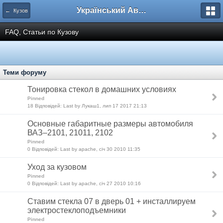
Український Автоклуб ВАЗ
← Кузов
FAQ, Статьи по Кузову
Теми форуму
Тонировка стекол в домашних условиях
Pinned
18 Відповідей: Last by Лукаш1, лип 17 2017 21:13
Основные габаритные размеры автомобиля
ВАЗ–2101, 21011, 2102
Pinned
0 Відповідей: Last by apache, січ 30 2010 11:35
Уход за кузовом
Pinned
0 Відповідей: Last by apache, січ 27 2010 10:16
Ставим стекла 07 в дверь 01 + инсталлируем
электростеклоподъемники
Pinned