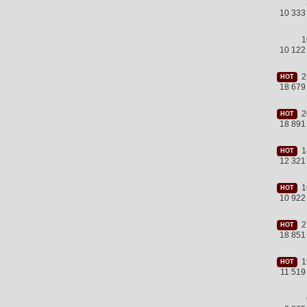
10 333
1
10 122
23
HOT
18 679
20
HOT
18 891
14
HOT
12 321
16
HOT
10 922
21
HOT
18 851
19
HOT
11 51