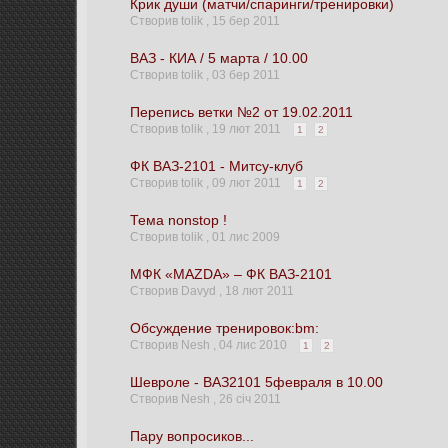
Крик души (матчи/спаринги/тренировки)
Створив tolik ,
15 бер 2011
ВАЗ - КИА / 5 марта / 10.00
Створив tolik ,
03 бер 2011
Перепись ветки №2 от 19.02.2011
Створив tolik ,
19 лют 2011
1
2
ФК ВАЗ-2101 - Митсу-клуб
Створив tolik ,
09 лют 2011
1
2
Тема nonstop !
Створив tolik ,
01 лис 2009
МФК «MAZDA» – ФК ВАЗ-2101
Створив Davyd ,
18 лют 2011
Обсуждение тренировок:bm:
Створив Nesh ,
04 лис 2010
1
2
Шевроле - ВАЗ2101 5февраля в 10.00
Створив Nesh ,
26 січ 2011
Пару вопросиков...