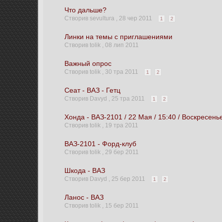
Что дальше?
Створив sevultura ,
28 чер 2011
1
2
Линки на темы с приглашениями
Створив tolik ,
08 лип 2011
Важный опрос
Створив tolik ,
30 тра 2011
1
2
Сеат - ВАЗ - Гетц
Створив Davyd ,
25 тра 2011
1
2
Хонда - ВАЗ-2101 / 22 Мая / 15:40 / Воскресень
Створив tolik ,
19 тра 2011
ВАЗ-2101 - Форд-клуб
Створив tolik ,
29 бер 2011
Шкода - ВАЗ
Створив Davyd ,
25 бер 2011
1
2
Ланос - ВАЗ
Створив tolik ,
15 бер 2011