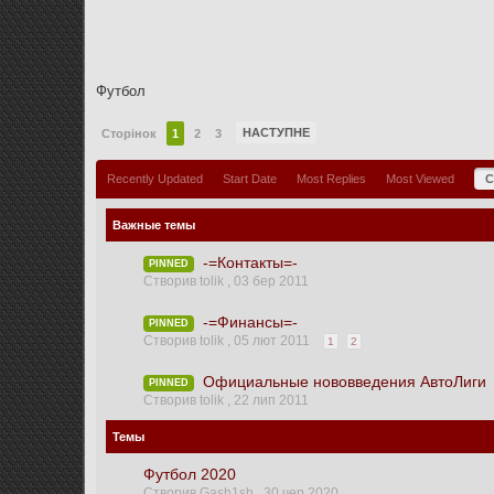
Футбол
НАСТУПНЕ
Сторінок
1
2
3
Recently Updated
Start Date
Most Replies
Most Viewed
C
Важные темы
-=Контакты=-
PINNED
Створив tolik ,
03 бер 2011
-=Финансы=-
PINNED
Створив tolik ,
05 лют 2011
1
2
Официальные нововведения АвтоЛиги
PINNED
Створив tolik ,
22 лип 2011
Темы
Футбол 2020
Створив Gash1sh ,
30 чер 2020