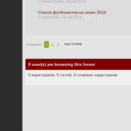
Створив Voditel ,
03 лют 2011
Список футболистов на сезон 2010
Створив tolik ,
25 лип 2010
1
2
3
НАСТУПНЕ
Сторінок
1
2
3
0 user(s) are browsing this forum
0 користувачів, 0 гостей, 0 схованих користувачів