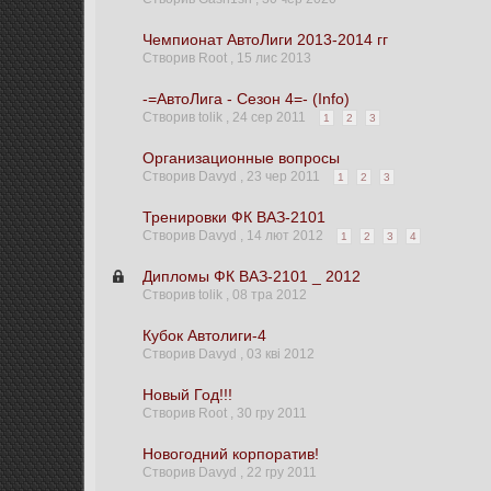
Чемпионат АвтоЛиги 2013-2014 гг
Створив Root ,
15 лис 2013
-=АвтоЛига - Сезон 4=- (Info)
Створив tolik ,
24 сер 2011
1
2
3
Организационные вопросы
Створив Davyd ,
23 чер 2011
1
2
3
Тренировки ФК ВАЗ-2101
Створив Davyd ,
14 лют 2012
1
2
3
4
Дипломы ФК ВАЗ-2101 _ 2012
Створив tolik ,
08 тра 2012
Кубок Автолиги-4
Створив Davyd ,
03 кві 2012
Новый Год!!!
Створив Root ,
30 гру 2011
Новогодний корпоратив!
Створив Davyd ,
22 гру 2011