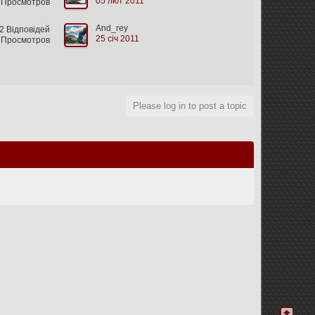
05 лют 2011
 Просмотров
And_rey
 Відповідей
25 січ 2011
 Просмотров
Please log in to post a topic