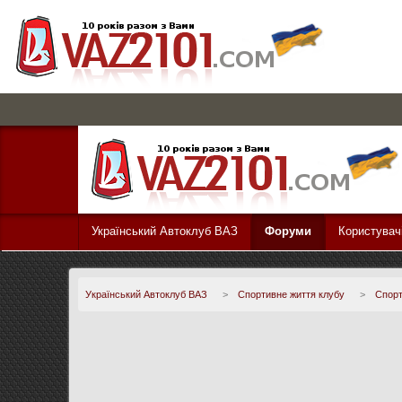
Український Автоклуб ВАЗ
Форуми
Користувач
Український Автоклуб ВАЗ
>
Спортивне життя клубу
>
Спорт