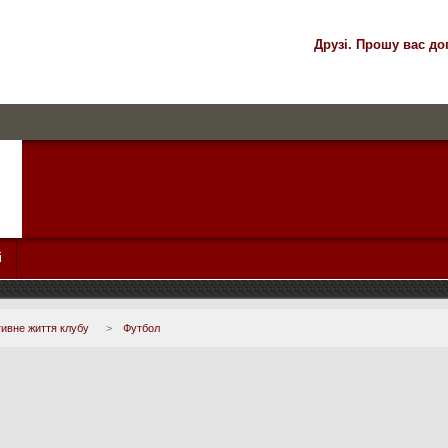
Друзі. Прошу вас до
і
ивне життя клубу
>
Футбол