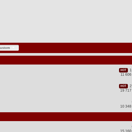
ustom
15
HOT
11 60
27
HOT
19 717
10 348
15 160