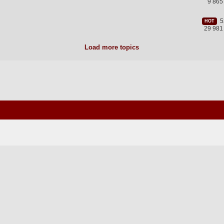
9 865
52
HOT
29 981
Load more topics