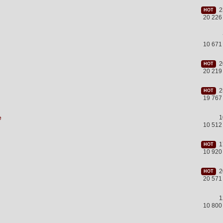
23
HOT
20 226
10 671
20
HOT
20 219
25
HOT
19 767
е
1
10 512
17
HOT
10 920
20
HOT
20 571
1
10 800