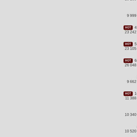
9 999
43
HOT
23 242
51
HOT
23 105
64
HOT
26 048
9 662
16
HOT
11 38
10 340
10 520