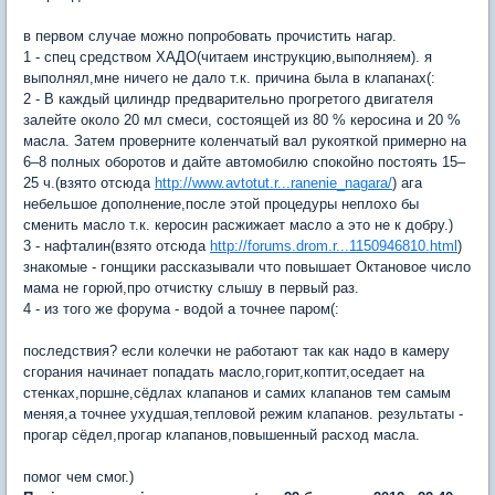
в первом случае можно попробовать прочистить нагар.
1 - спец средством ХАДО(читаем инструкцию,выполняем). я
выполнял,мне ничего не дало т.к. причина была в клапанах(:
2 - В каждый цилиндр предварительно прогретого двигателя
залейте около 20 мл смеси, состоящей из 80 % керосина и 20 %
масла. Затем проверните коленчатый вал рукояткой примерно на
6–8 полных оборотов и дайте автомобилю спокойно постоять 15–
25 ч.(взято отсюда
http://www.avtotut.r...ranenie_nagara/
) ага
небельшое дополнение,после этой процедуры неплохо бы
сменить масло т.к. керосин расжижает масло а это не к добру.)
3 - нафталин(взято отсюда
http://forums.drom.r...1150946810.html
)
знакомые - гонщики рассказывали что повышает Октановое число
мама не горюй,про отчистку слышу в первый раз.
4 - из того же форума - водой а точнее паром(:
последствия? если колечки не работают так как надо в камеру
сгорания начинает попадать масло,горит,коптит,оседает на
стенках,поршне,сёдлах клапанов и самих клапанов тем самым
меняя,а точнее ухудшая,тепловой режим клапанов. результаты -
прогар сёдел,прогар клапанов,повышенный расход масла.
помог чем смог.)