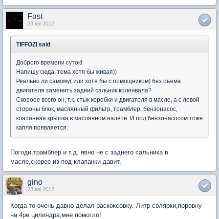
Fast
23 кві 2012
TIFFOZI said
Доброго времени суток!
Напишу сюда, тема хотя бы живая))
Реально ли самому( или хотя бы с помощником) без съема
двигателя заменить задний сальник коленвала?
Скороее всего он, т.к. стык коробки и двигателя в масле, а с левой
стороны блок, маслянный фильтр, трамблер, бензонасос,
клапанная крышка в маслянном налёте. И под бензонасосом тоже
капля появляется.
Погоди,трамблер и т.д. явно не с заднего сальника в
масле,скорее из-под клапанки давит.
gino
23 кві 2012
Когда-то очень давно делал раскоксовку. Литр солярки,поровну
на 4ре цилиндра,мне помогло!