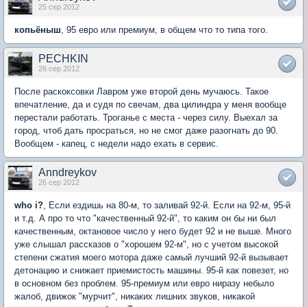
25 сер 2012
копьёныш
, 95 евро или премиум, в общем что то типа того.
PECHKIN
26 сер 2012
После раскоксовки Лавром уже второй день мучаюсь. Такое
впечатление, да и судя по свечам, два цилиндра у меня вообще
перестали работать. Троганье с места - через силу. Выехал за
город, чтоб дать просраться, но не смог даже разогнать до 90.
Вообщем - капец, с недели надо ехать в сервис.
Anndreykov
26 сер 2012
who i?
, Если ездишь на 80-м, то заливай 92-й. Если на 92-м, 95-й
и т.д. А про то что "качественный 92-й", то каким он бы ни был
качественным, октановое число у него будет 92 и не выше. Много
уже слышал рассказов о "хорошем 92-м", но с учетом высокой
степени сжатия моего мотора даже самый лучший 92-й вызывает
детонацию и снижает приемистость машины. 95-й как повезет, но
в основном без проблем. 95-премиум или евро ниразу небыло
жалоб, движок "мурчит", никаких лишних звуков, никакой