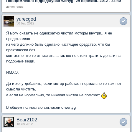
Повідомлення відредагував wertyg: 29 березень 2012 - 22:40
дополнение,
yurecgod
30 бер 2012
Я могу сказать не однократно чистил моторы внутри...я не
представляю
из чего должно быть сделано чистящее средство, что бы
практически без
контактно что то отчистить....так шо не стоит тратить деньги на
подобные вещи.
ИМХО.
Да и хочу добавить, если мотор работает нормально то там нет
смысла чистить,
а если не нормально, то никакая чистка не поможет
В общем полностью согласен с wertyg
Bear2102
18 кві 2012