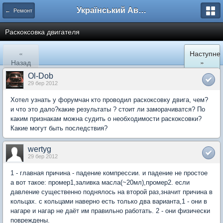
Український Автоклуб ВАЗ
← Ремонт
Раскоксовка двигателя
«
Наступне
Назад
»
Ol-Dob
29 бер 2012
Хотел узнать у форумчан кто проводил раскоксовку двига, чем?
и что это дало?какие результаты ? стоит ли заморачиватся? По
каким признакам можна судить о необходимости раскоксовки?
Какие могут быть последствия?
wertyg
29 бер 2012
1 - главная причина - падение компрессии. и падение не простое
а вот такое: промер1,заливка масла(~20мл),промер2. если
давление существенно поднялось на второй раз,значит причина в
кольцах. с кольцами наверно есть только два варианта,1 - они в
нагаре и нагар не даёт им правильно работать. 2 - они физически
повреждены.