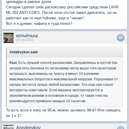
цилиндры в равных дозах.
Сегодня сделал себе раскоксовку российским средством LAVR
ML-202 ANTI COKS. После ночи отстоя завел двигатель, но он
работает как-то неустойчиво, еще и "чихает".
Вот я и думаю, нафига я туда полез?
копьёныш
25 сер 2012
Anndreykov said
Fast
, Есть лучший способ раскоксовки. Заправляешь в пустой бак
литров пять бензина по октановому числу выше того на котором
катаешься, выезжаешь на трассу и минут 10 в режиме
максимальных оборотов и максимальной нагрузки. Поршневая от
нагара чистится лучше любой раскоксовки. Это еще при союзе
мотористы советовали. Если машина эксплуатируется в
экономичном режиме в основном в городе, то такая очистка
рекомендуется примерно каждые 10 тысяч км.
То есть если я езжу на 95-м, можно заливать 98-й? Или смешать
их 1 к 1?
Anndreykov