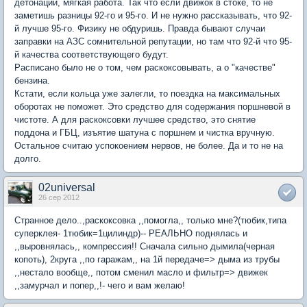
детонации, мягкая работа. Так что если движок в стоке, то не
заметишь разницы 92-го и 95-го. И не нужно рассказывать, что 92-
й лучше 95-го. Физику не обдуришь. Правда бывают случаи
заправки на АЗС сомнительной репутации, но там что 92-й что 95-
й качества соответствующего будут.
Расписано было не о том, чем раскоксовывать, а о "качестве"
бензина.
Кстати, если кольца уже залегли, то поездка на максимальных
оборотах не поможет. Это средство для содержания поршневой в
чистоте. А для раскоксовки лучшее средство, это снятие
поддона и ГБЦ, изъятие шатуна с поршнем и чистка вручную.
Остальное считаю успокоением нервов, не более. Да и то не на
долго.
02universal
26 сер 2012
Странное дело..,раскоксовка ,,помогла,, только мне?(тюбик,типа
суперклея- 1тюбик=1цилиндр)-- РЕАЛЬНО поднялась и
,,выровнялась,, компрессия!! Сначала сильно дымила(черная
копоть), 2круга ,,по гаражам,, на 1й передаче=> дыма из трубы
,,нестало вообще,, потом сменил масло и фильтр=> движек
,,замурчал и попер,,!- чего и вам желаю!