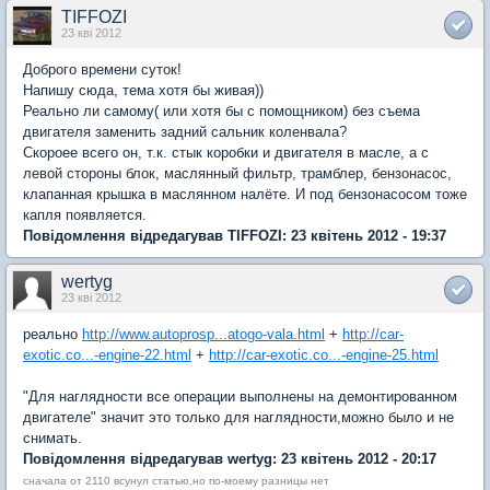
TIFFOZI
23 кві 2012
Доброго времени суток!
Напишу сюда, тема хотя бы живая))
Реально ли самому( или хотя бы с помощником) без съема
двигателя заменить задний сальник коленвала?
Скороее всего он, т.к. стык коробки и двигателя в масле, а с
левой стороны блок, маслянный фильтр, трамблер, бензонасос,
клапанная крышка в маслянном налёте. И под бензонасосом тоже
капля появляется.
Повідомлення відредагував TIFFOZI: 23 квітень 2012 - 19:37
wertyg
23 кві 2012
реально
http://www.autoprosp...atogo-vala.html
+
http://car-
exotic.co...-engine-22.html
+
http://car-exotic.co...-engine-25.html
"Для наглядности все операции выполнены на демонтированном
двигателе" значит это только для наглядности,можно было и не
снимать.
Повідомлення відредагував wertyg: 23 квітень 2012 - 20:17
сначала от 2110 всунул статью,но по-моему разницы нет