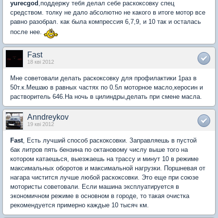
yurecgod
,поддержу тебя делал себе раскоксовку спец
средством. толку не дало абсолютно не какого в итоге мотор все
равно разобрал. как была компрессия 6,7,9, и 10 так и осталась
после нее.
Fast
18 кві 2012
Мне советовали делать раскоксовку для профилактики 1раз в
50т.к.Мешаю в равных частях по 0.5л моторное масло,керосин и
растворитель 646.На ночь в цилиндры,делать при смене масла.
Anndreykov
19 кві 2012
Fast
, Есть лучший способ раскоксовки. Заправляешь в пустой
бак литров пять бензина по октановому числу выше того на
котором катаешься, выезжаешь на трассу и минут 10 в режиме
максимальных оборотов и максимальной нагрузки. Поршневая от
нагара чистится лучше любой раскоксовки. Это еще при союзе
мотористы советовали. Если машина эксплуатируется в
экономичном режиме в основном в городе, то такая очистка
рекомендуется примерно каждые 10 тысяч км.