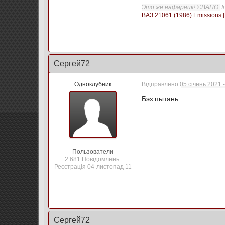
Это же нафарник! ©ВАНО.
I
ВАЗ 21061 (1986) Emissions [
Сергей72
Одноклубник
Відправлено
05 січень 2021 
Бэз пытань.
Пользователи
2 681 Повідомлень:
Реєстрація 04-листопад 11
Сергей72