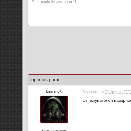
Реєстрація 04-листопад 11
optimus prime
Член клуба
Відправлено
01 грудень 2020
От покупателей наверно