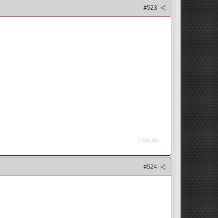
#523
Скарга
#524