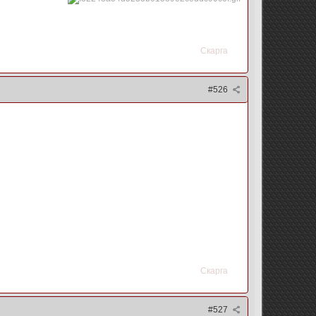
Скарга
#526
Скарга
#527