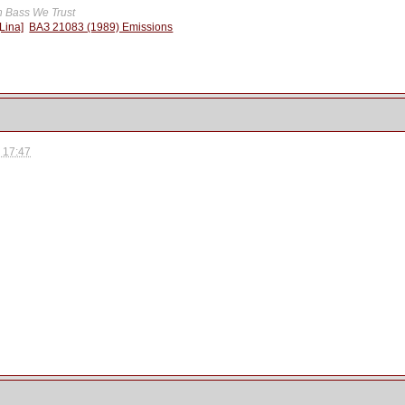
n Bass We Trust
Lina]
ВАЗ 21083 (1989) Emissions
- 17:47