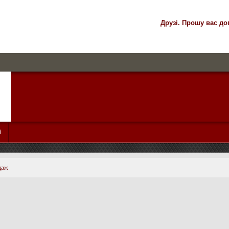
Друзі. Прошу вас до
і
даж