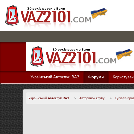
Український Автоклуб ВАЗ
Форуми
Користувач
Український Автоклуб ВАЗ
>
Авторинок клубу
>
Купівля-про