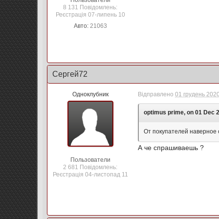
Пользователи
8 131 Повідомлень:
Реєстрація 07-липень 10
Авто:
21063
Сергей72
Одноклубник
Відправлено
01 грудень 2020
optimus prime, on 01 Dec 2
От покупателей наверное 
А че спрашиваешь ?
Пользователи
2 681 Повідомлень:
Реєстрація 04-листопад 11