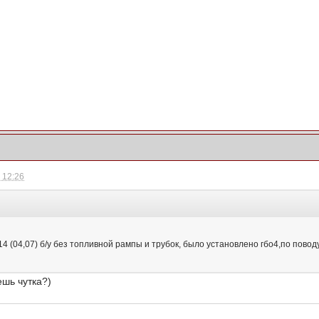
- 12:26
 (04,07) б/у без топливной рампы и трубок, было установлено гбо4,по поводу
ешь чутка?)