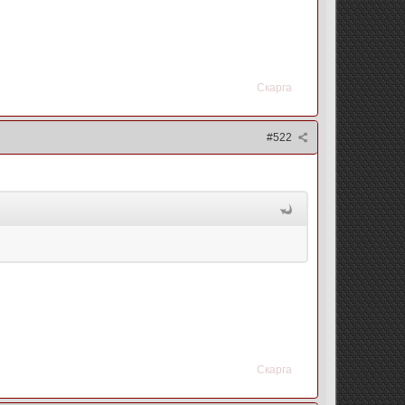
Скарга
#522
Скарга