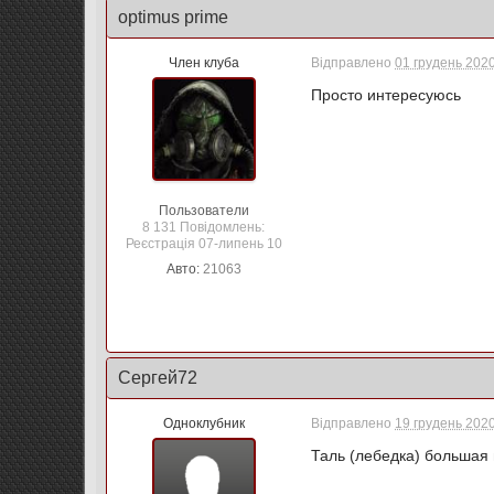
optimus prime
Член клуба
Відправлено
01 грудень 2020
Просто интересуюсь
Пользователи
8 131 Повідомлень:
Реєстрація 07-липень 10
Авто:
21063
Сергей72
Одноклубник
Відправлено
19 грудень 2020
Таль (лебедка) большая