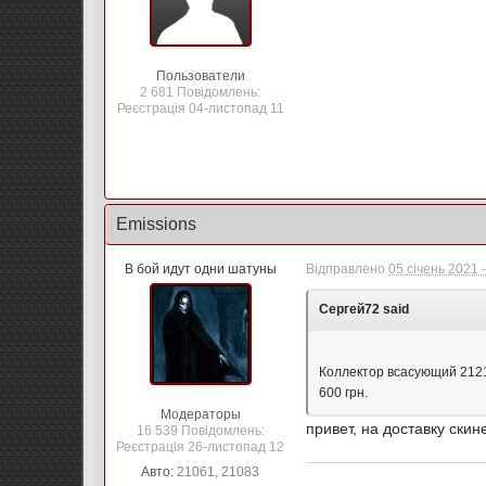
Пользователи
2 681 Повідомлень:
Реєстрація 04-листопад 11
Emissions
В бой идут одни шатуны
Відправлено
05 січень 2021 
Сергей72 said
Коллектор всасующий 21214
600 грн.
Модераторы
привет, на доставку скин
16 539 Повідомлень:
Реєстрація 26-листопад 12
Авто:
21061, 21083