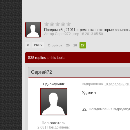
Продам гбц 21011 с ремонта некоторые запчаст
Автор
Сергей72
,
вер 18 2013 05:50
«
PREV
Сторінок
25
26
27
538 replies to this topic
Сергей72
Одноклубник
Відправлено
18 вересень 201
Удалил.
Повідомлення відредагув
Пользователи
2 681 Повідомлень: