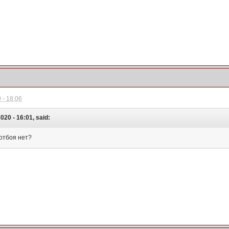
 - 18:06
020 - 16:01, said:
отбоя нет?