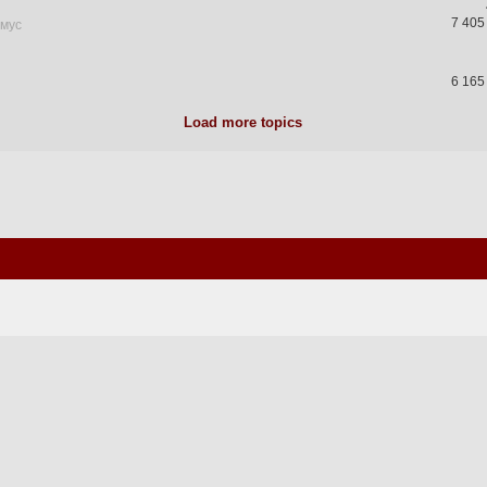
7 405
имус
6 165
Load more topics