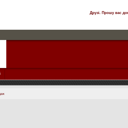
Друзі. Прошу вас до
і
даж