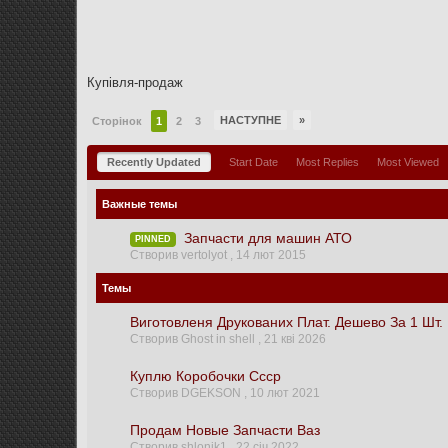
Купівля-продаж
НАСТУПНЕ
»
Сторінок
1
2
3
Recently Updated
Start Date
Most Replies
Most Viewed
Важные темы
Запчасти для машин АТО
PINNED
Створив vertolyot ,
14 лют 2015
Темы
Виготовленя Друкованих Плат. Дешево За 1 Шт.
Створив Ghost in shell ,
21 кві 2026
Куплю Коробочки Ссср
Створив DGEKSON ,
10 лют 2021
Продам Новые Запчасти Ваз
Створив shlonik1 ,
22 січ 2022