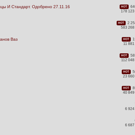
цы И Стандарт. Одобрено 27.11.16
640
HOT
178 123
2 25
HOT
583 268
анов Ваз
19
HOT
11 88
587
HOT
112 048
50
HOT
23 660
89
HOT
40 849
6 924
6 687
ы