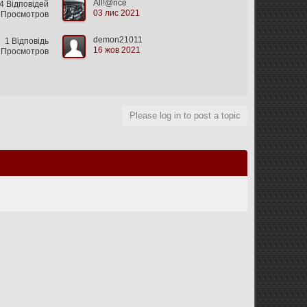
All!@nce
4 Відповідей
03 лис 2021
 Просмотров
demon21011
1 Відповідь
16 жов 2021
 Просмотров
Please log in to post a topic