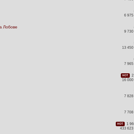
6 975
На Лобове
9 730
13 450
7 965
21
HOT
16 000
7 828
7 708
1 96
HOT
433 623