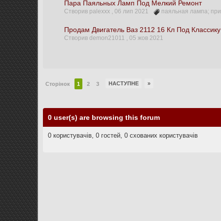
Пара Паяльных Ламп Под Мелкий Ремонт
Створив palexxx ,
06 лип 2021
паяльная лампа; пр
Продам Двигатель Ваз 2112 16 Кл Под Классику
Створив demon21011 ,
05 жов 2021
НАСТУПНЕ
»
Сторінок
1
2
3
0 user(s) are browsing this forum
0 користувачів, 0 гостей, 0 схованих користувачів