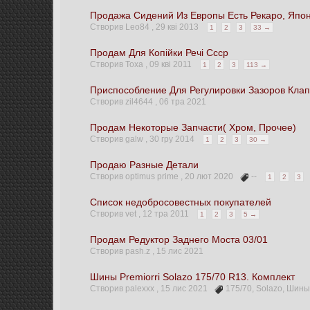
Продажа Сидений Из Европы Есть Рекаро, Япон
Створив Leo84 ,
29 кві 2013
1
2
3
33 →
Продам Для Копійки Речі Ссср
Створив Тоха ,
09 кві 2011
1
2
3
113 →
Приспособление Для Регулировки Зазоров Клап
Створив zil4644 ,
06 тра 2021
Продам Некоторые Запчасти( Хром, Прочее)
Створив galw ,
30 гру 2014
1
2
3
30 →
Продаю Разные Детали
Створив optimus prime ,
20 лют 2020
--
1
2
3
Список недобросовестных покупателей
Створив vet ,
12 тра 2011
1
2
3
5 →
Продам Редуктор Заднего Моста 03/01
Створив pash.z ,
15 лис 2021
Шины Premiorri Solazo 175/70 R13. Комплект
Створив palexxx ,
15 лис 2021
175/70
,
Solazo
,
Шин