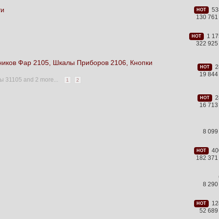
ти
538
HOT
130 761
1 17
HOT
322 925
ников Фар 2105, Шкалы Приборов 2106, Кнопки
28
HOT
19 844
ы 31105
and 2 more...
1
2
28
HOT
16 713
8 099
400
HOT
182 371
8 290
128
HOT
52 689