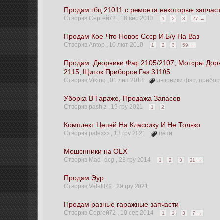
Продам гбц 21011 с ремонта некоторые запчас
Створив Сергей72 ,
18 вер 2013
1
2
3
27 →
Продам Кое-Что Новое Ссср И Б/у На Ваз
Створив Antop ,
10 лют 2010
1
2
3
59 →
Продам. Дворники Фар 2105/2107, Моторы Дор
2115, Щиток Приборов Газ 31105
Створив Viking ,
01 лип 2018
дворники фар
,
прибор
Уборка В Гараже, Продажа Запасов
Створив pash.z ,
19 гру 2021
1
2
Комплект Цепей На Классику И Не Только
Створив palexxx ,
13 гру 2021
цепи
Мошенники на OLX
Створив Mad_dog ,
23 гру 2014
1
2
3
21 →
Продам Эур
Створив VetallRX ,
29 гру 2021
Продам разные гаражные запчасти
Створив Сергей72 ,
10 сер 2014
1
2
3
7 →