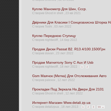
Куплю Манометр Для Шин, Ссср.
Створив Ghost in shell ,
23 кві 2021
Двірники Для Класики І Сонцезахисна Шторка 
Створив Toshi ,
03 лип 2022
Куплю Переднюю Ступицу
Створив nightwolff ,
14 бер 2022
Продам Диски Passat B2. R13.4/100.1500Грн
Створив slavan ,
23 лют 2022
Продам Магнитолу Sony С Aux И Usb
Створив nightwolff ,
18 лют 2022
1
2
Gsm Маячок (Метка) Для Отслеживания Авто
Створив palexxx ,
12 лют 2022
Прокладки Под Зеркала На Двери Для 2101
Створив Ghost in shell ,
12 лют 2022
Интернет-Магазин Www.detali.zp.ua
Створив detalizpua ,
18 лип 2013
1
2
3
99 →