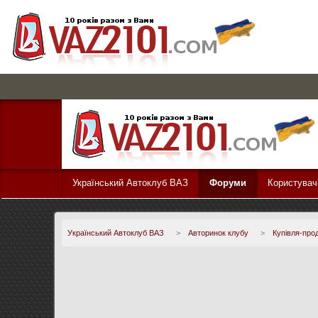
Український Автоклуб ВАЗ
Форуми
Користувач
Український Автоклуб ВАЗ
>
Авторинок клубу
>
Купівля-про