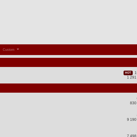
Custom
19
HOT
1 291
830
9 190
7 498