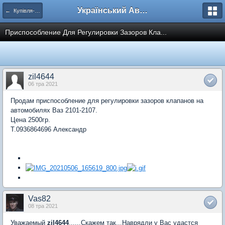
Український Автоклуб ВАЗ
← Купівля-продаж
Приспособление Для Регулировки Зазоров Кла...
zil4644
06 тра 2021
Продам приспособление для регулировки зазоров клапанов на
автомобилях Ваз 2101-2107.
Цена 2500гр.
Т.0936864696 Александр
Vas82
08 тра 2021
Уважаемый
zil4644
,.....Скажем так...Наврядли у Вас удастся