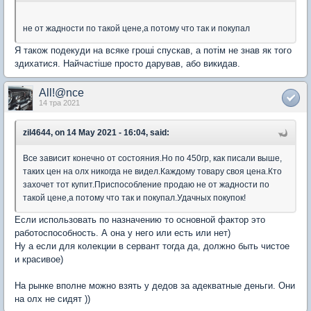
не от жадности по такой цене,а потому что так и покупал
Я також подекуди на всяке гроші спускав, а потім не знав як того
здихатися. Найчастіше просто дарував, або викидав.
All!@nce
14 тра 2021
zil4644, on 14 May 2021 - 16:04, said:
Все зависит конечно от состояния.Но по 450гр, как писали выше,
таких цен на олх никогда не видел.Каждому товару своя цена.Кто
захочет тот купит.Приспособление продаю не от жадности по
такой цене,а потому что так и покупал.Удачных покупок!
Если использовать по назначению то основной фактор это
работоспособность. А она у него или есть или нет)
Ну а если для колекции в сервант тогда да, должно быть чистое
и красивое)
На рынке вполне можно взять у дедов за адекватные деньги. Они
на олх не сидят ))