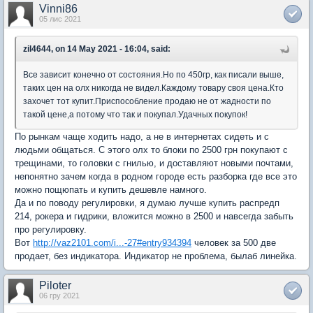
Vinni86
05 лис 2021
zil4644, on 14 May 2021 - 16:04, said:
Все зависит конечно от состояния.Но по 450гр, как писали выше,
таких цен на олх никогда не видел.Каждому товару своя цена.Кто
захочет тот купит.Приспособление продаю не от жадности по
такой цене,а потому что так и покупал.Удачных покупок!
По рынкам чаще ходить надо, а не в интернетах сидеть и с
людьми общаться. С этого олх то блоки по 2500 грн покупают с
трещинами, то головки с гнилью, и доставляют новыми почтами,
непонятно зачем когда в родном городе есть разборка где все это
можно пощюпать и купить дешевле намного.
Да и по поводу регулировки, я думаю лучше купить распредп
214, рокера и гидрики, вложится можно в 2500 и навсегда забыть
про регулировку.
Вот
http://vaz2101.com/i...-27#entry934394
человек за 500 две
продает, без индикатора. Индикатор не проблема, былаб линейка.
Piloter
06 гру 2021