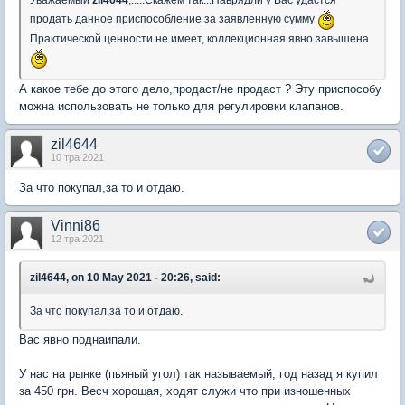
Уважаемый
zil4644
,.....Скажем так...Наврядли у Вас удастся
продать данное приспособление за заявленную сумму
Практической ценности не имеет, коллекционная явно завышена
А какое тебе до этого дело,продаст/не продаст ? Эту приспособу
можна использовать не только для регулировки клапанов.
zil4644
10 тра 2021
За что покупал,за то и отдаю.
Vinni86
12 тра 2021
zil4644, on 10 May 2021 - 20:26, said:
За что покупал,за то и отдаю.
Вас явно поднаипали.
У нас на рынке (пьяный угол) так называемый, год назад я купил
за 450 грн. Весч хорошая, ходят служи что при изношенных