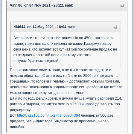
Vinni86, on 04 Nov 2021 - 23:22, said:
zil4644, on 14 May 2021 - 16:04, said:
Все зависит конечно от состояния.Но по 450гр, как писали
выше, таких цен на олх никогда не видел.Каждому товару
своя цена.Кто захочет тот купит.Приспособление продаю не
от жадности по такой цене,а потому что так и
покупал.Удачных покупок!
По рынкам чаще ходить надо, а не в интернетах сидеть и с
людьми общаться. С этого олх то блоки по 2500 грн покупают с
трещинами, то головки с гнилью, и доставляют новыми почтами,
непонятно зачем когда в родном городе есть разборка где все это
можно пощюпать и купить дешевле намного.
Да и по поводу регулировки, я думаю лучше купить распредп 214,
рокера и гидрики, вложится можно в 2500 и навсегда забыть про
регулировку.
Вот
http://vaz2101.com/i...-27#entry934394
человек за 500 две
продает, без индикатора. Индикатор не проблема, былаб
линейка.