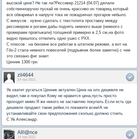
высокой цене? Не так ли?
Рессивер 21214 (04,07) делали
собственноручно пускай не очень крассиво но товарищ который
все обваривал в напруге тока не пожадничал прогаров небыло.
С минусов : нужно сделать с текстолита проставку между
рессивером и рогами дабы поднять немного выше (немного с
промерами провтыкали) толщиной примерно в 2,5 см,на фото
видно пришлось отпилить одно ушко с РХХ.
С плюсов : на бензине все работае в штатном режиме, а вот на
Гбо-2 стала немного повеселей (подрывчик более заметно) с чем
это связано фиг знает.
Ценник 1300 грн.
zil4644
14 тра 2021
Ув.хватит ругаться.Ценник актуален.Цена на олх дешевле не
видел,там и покупал.Кому не нравится цена,пусть просто
проходит мимо.Я же некого не заставляю покупать.Если есть где
дешевле продают такие рейки,то покажите всем!А не
устанавливайте свои предположения сколько должно стоить.
С Ув.Александр.
All!@nce
14 тра 2021