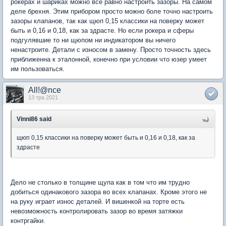
рокерах и шариках можно все равно настроить зазоры. На самом
деле брехня. Этим прибором просто можно боле точно настроить
зазоры клапанов, так как щюп 0,15 классики на поверку может
быть и 0,16 и 0,18, как за здрасте. Но если рокера и сферы
подгулявшие то ни щюпом ни индикатором вы ничего
ненастроите. Детали с износом в замену. Просто точность здесь
приближенна к эталонной, конечно при условии что юзер умеет
им пользоваться.
All!@nce
13 тра 2021
Vinni86 said
щюп 0,15 классики на поверку может быть и 0,16 и 0,18, как за
здрасте
Дело не столько в толщине щупа как в том что им трудно
добиться одинакового зазора во всех клапанах. Кроме этого не
на руку играет износ деталей. И вишенкой на торте есть
невозможность контролировать зазор во время затяжки
контргайки.