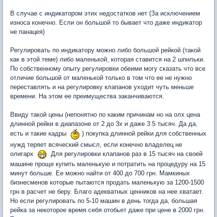
В случае с индикатором этих недостатков нет (За исключением
износа конечно. Если он большой то бывает что даже индикатор
не панацея)
Регулировать по индикатору можно либо большой рейкой (такой
как в этой теме) либо маленькой, которая ставится на 2 шпильки.
По собственному опыту регулировки обеими могу сказать что все
отличие большой от маленькой только в том что ее не нужно
переставлять и на регулировку клапанов уходит чуть меньше
времени. На этом ее преимущества заканчиваются.
Ввиду такой цены (непонятно по каким причинам но на олх цена
длинной рейки в диапазоне от 2 до 3х и даже 3.5 тысяч. Да да,
есть и такие кадры
) покупка длинной рейки для собственных
нужд теряет всяческий смысл, если конечно владелец не
олигарх
Для регулировки клапанов раз в 15 тысяч на своей
машине проще купить маленькую и потратить на процедуру на 15
минут больше. Ее можно найти от 400 до 700 грн. Мамкиных
бизнесменов которые пытаются продать маленькую за 1200-1500
грн в расчет не беру. Благо адекватных ценников на нее хватает.
Но если регулировать по 5-10 машин в день тогда да, большая
рейка за некоторое время себя отобьет даже при цене в 2000 грн.