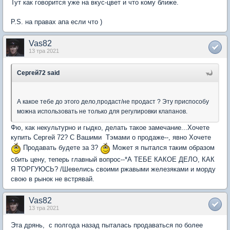
Тут как говорится уже на вкус-цвет и что кому ближе.
P.S. на правах апа если что )
Vas82
13 тра 2021
Сергей72 said
А какое тебе до этого дело,продаст/не продаст ? Эту приспособу
можна использовать не только для регулировки клапанов.
Фю, как некультурно и гыдко, делать такое замечание...Хочете
купить Сергей 72? С Вашими Тэмами о продаже--, явно Хочете
Продавать будете за 3?
Может я пытался таким образом
сбить цену, теперь главный вопрос--*А ТЕБЕ КАКОЕ ДЕЛО, КАК
Я ТОРГУЮСЬ? /Шевелись своими ржавыми железяками и морду
свою в рынок не встрявай.
Vas82
13 тра 2021
Эта дрянь, с полгода назад пыталась продаваться по более