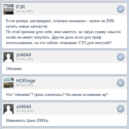
PJR
24 тра 2021
Если рокера, распредвал, клапана изношены - нужно за 2500
купить новые запчасти)
По этой причине для себя, мне кажется, за такую сумму смысла
особо не имеет покупать. Другое дело если для проф
использования, но кто сейчас открывает СТО для жигулей?
zil4644
07 чер 2021
Обновим
HDRinge
08 чер 2021
Что "обновим"? Цена снизилась? На каком основании up?
zil4644
10 чер 2021
Извиняюсь.Цена 2000гр.