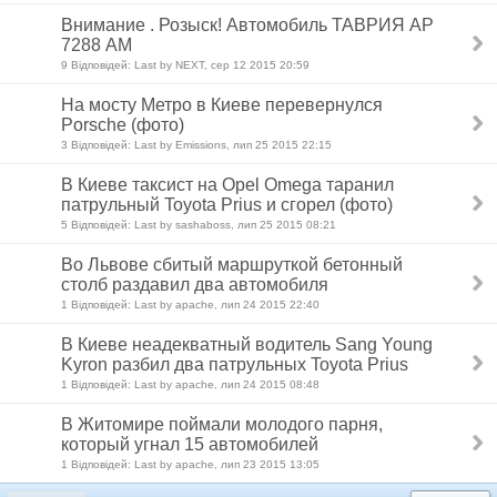
Внимание . Розыск! Автомобиль ТАВРИЯ АР
7288 АМ
9 Відповідей: Last by NEXT, сер 12 2015 20:59
На мосту Метро в Киеве перевернулся
Porsche (фото)
3 Відповідей: Last by Emissions, лип 25 2015 22:15
В Киеве таксист на Opel Omega таранил
патрульный Toyota Prius и сгорел (фото)
5 Відповідей: Last by sashaboss, лип 25 2015 08:21
Во Львове сбитый маршруткой бетонный
столб раздавил два автомобиля
1 Відповідей: Last by apache, лип 24 2015 22:40
В Киеве неадекватный водитель Sang Young
Kyron разбил два патрульных Toyota Prius
1 Відповідей: Last by apache, лип 24 2015 08:48
В Житомире поймали молодого парня,
который угнал 15 автомобилей
1 Відповідей: Last by apache, лип 23 2015 13:05