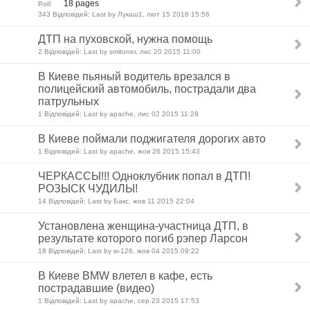
18 pages
Poll
343 Відповідей: Last by Лукаш1, лют 15 2016 15:56
ДТП на пуховской, нужна помощь
2 Відповідей: Last by smitoner, лис 20 2015 11:00
В Киеве пьяный водитель врезался в
полицейский автомобиль, пострадали два
патрульных
1 Відповідей: Last by apache, лис 02 2015 11:28
В Киеве поймали поджигателя дорогих авто
1 Відповідей: Last by apache, жов 26 2015 15:43
ЧЕРКАССЫ!!! Одноклубник попал в ДТП!
РОЗЫСК ЧУДИЛЫ!
14 Відповідей: Last by Бакс, жов 11 2015 22:04
Установлена женщина-участница ДТП, в
результате которого погиб рэпер Ларсон
18 Відповідей: Last by w-126, жов 04 2015 09:22
В Киеве BMW влетел в кафе, есть
пострадавшие (видео)
1 Відповідей: Last by apache, сер 23 2015 17:53