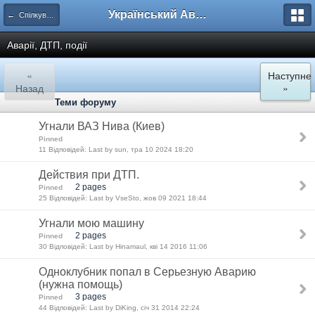
Український Автоклуб ВАЗ
← Спілкування
Аварії, ДТП, події
«
Наступне
Назад
»
Теми форуму
Угнали ВАЗ Нива (Киев)
Pinned
11 Відповідей: Last by sun, тра 10 2024 18:20
Действия при ДТП.
2 pages
Pinned
25 Відповідей: Last by VseSto, жов 09 2021 18:44
Угнали мою машину
2 pages
Pinned
30 Відповідей: Last by Hinamaul, кві 14 2016 11:06
Одноклубник попал в Cерьезную Аварию
(нужна помощь)
3 pages
Pinned
44 Відповідей: Last by DiKing, січ 31 2014 22:24