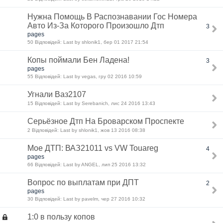
Нужна Помощь В Распознавании Гос Номера
Авто Из-За Которого Произошло Дтп
3
pages
50 Відповідей: Last by shlonik1, бер 01 2017 21:54
Копы поймали Бен Ладена!
3
pages
55 Відповідей: Last by vegas, гру 02 2016 10:59
Угнали Ваз2107
15 Відповідей: Last by Serebanich, лис 24 2016 13:43
Серьёзное Дтп На Броварском Проспекте
2 Відповідей: Last by shlonik1, жов 13 2016 08:38
Мое ДТП: ВАЗ21011 vs VW Touareg
4
pages
66 Відповідей: Last by ANGEL, лип 25 2016 13:32
Вопрос по выплатам при ДПТ
2
pages
30 Відповідей: Last by pavelm, чер 27 2016 10:32
1:0 в пользу копов