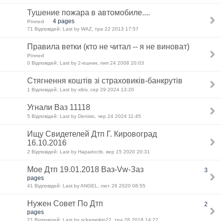
Тушение пожара в автомобиле....
4 pages
Pinned
71 Відповідей: Last by WAZ, тра 22 2013 17:57
Правила ветки (кто не читал -- я не виноват)
Pinned
0 Відповідей: Last by 2-ешник, лип 24 2008 20:03
Стягнення коштів зі страховиків-банкрутів
1 Відповідей: Last by xibiv, сер 29 2024 13:20
Угнали Ваз 11118
5 Відповідей: Last by Denisio, чер 24 2024 11:45
Ищу Свидетелей Дтп Г. Кировоград
16.10.2016
2 Відповідей: Last by Hapadoctb, вер 15 2020 20:31
Мое Дтп 19.01.2018 Ваз-Vw-Заз
3
pages
41 Відповідей: Last by ANGEL, лют 26 2020 08:55
Нужен Совет По Дтп
2
pages
21 Відповідей: Last by sckameikin22, тра 26 2018 14:22