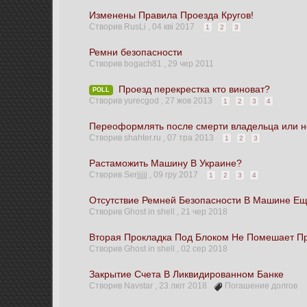
Изменены Правила Проезда Кругов!
Створив RusLi ,
04 кві 2017
1
2
3
Ремни безопасности
Створив bogach81 ,
29 чер 2011
Проезд перекрестка кто виноват?
POLL
Створив yurecgod ,
27 жов 2013
1
2
3
4
Переоформлять после смерти владельца или н
Створив shahter.ru ,
07 тра 2013
1
2
3
Растаможить Машину В Украине?
Створив Serjjjjj ,
09 гру 2017
1
2
3
4
Отсутствие Ремней Безопасности В Машине Е
Створив Ghost in shell ,
21 чер 2018
Вторая Прокладка Под Блоком Не Помешает П
Створив Ghost in shell ,
02 сер 2018
Закрытие Счета В Ликвидированном Банке
Створив Navstar ,
23 лют 2018
Погашение долгов