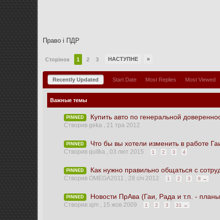
Право і ПДР
НАСТУПНЕ
»
Сторінок
1
2
3
Recently Updated
Start Date
Most Replies
Most Viewed
Важные темы
Купить авто по генеральной доверенно
PINNED
Створив geka ,
21 тра 2012
Что бы вы хотели изменить в работе Га
PINNED
Створив quitka ,
03 лют 2015
1
2
3
4
Как нужно правильно общаться с сотр
PINNED
Створив OMEGA2011 ,
28 січ 2012
1
2
3
8 →
Новости ПрАва (Гаи, Рада и т.п. - планы
PINNED
Створив ajm ,
15 жов 2009
1
2
3
31 →