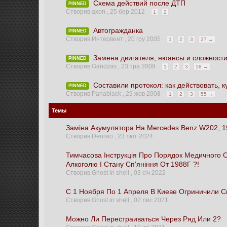
Схема действий после ДТП
PINNED
Створив axon ,
25 бер 2012
1
2
Автогражданка
PINNED
Створив Интервент ,
20 гру 2005
1
2
3
37 →
Замена двигателя, нюансы и сложности
PINNED
Створив Gandzas ,
23 тра 2009
1
2
3
18 →
Составили протокол: как действовать, ку
PINNED
Створив Panablack ,
29 жов 2008
1
2
3
55 →
Темы
Заміна Акумулятора На Mercedes Benz W202, 
Створив Denisio ,
23 лют 2024
Тимчасова Інструкція Про Порядок Медичного 
Алкоголю І Стану Сп'яніння От 1988Г ?!
Створив Ghost in shell ,
03 січ 2022
С 1 Ноября По 1 Апреля В Киеве Огриничили Ск
Створив Ghost in shell ,
02 лис 2021
Можно Ли Перестраиваться Через Ряд Или 2?