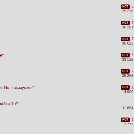
51
HOT
29 218
14
HOT
30 281
71
HOT
36 623
ет
50
HOT
33 132
72
HOT
35 263
ще Не Наказуемо?
14
HOT
14 909
ройти То?
11 88
18
HOT
13 777