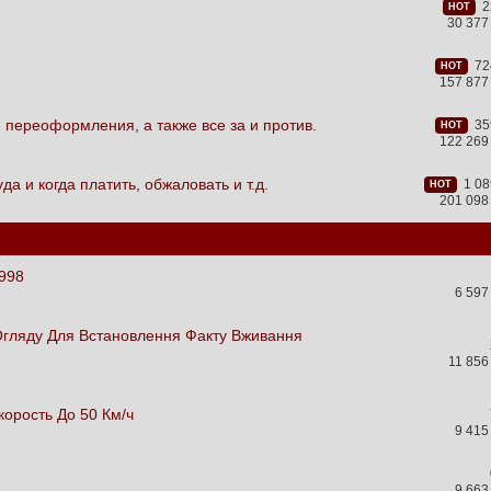
22
HOT
30 377
724
HOT
157 877
 переоформления, а также все за и против.
359
HOT
122 269
да и когда платить, обжаловать и т.д.
1 08
HOT
201 098
1998
6 597
Огляду Для Встановлення Факту Вживання
11 85
орость До 50 Км/ч
9 415
9 663