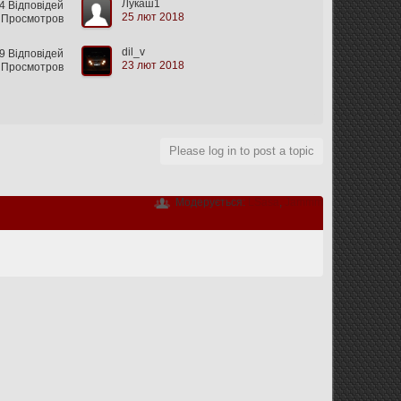
Лукаш1
4 Відповідей
25 лют 2018
 Просмотров
dil_v
9 Відповідей
23 лют 2018
 Просмотров
Please log in to post a topic
Модерується:
LSasa
,
Jammm