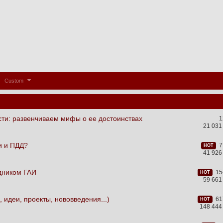
Custom
сти: развенчиваем мифы о ее достоинствах
1
21 031
и и ПДД?
77
HOT
41 926
удником ГАИ
154
HOT
59 661
, идеи, проекты, нововведения...)
617
HOT
148 444