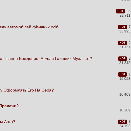
366
HOT
92 71
ляду автомобілей фізичних осіб
72
HOT
33 995
20
HOT
21 137
 За Пьяное Вождение. А Если Гаишник Мухлюет?
28
HOT
31 348
14
HOT
15 053
зу Оформлять Его На Себя?
10 409
-Продажи?
10 209
им Авто?
36
HOT
24 193