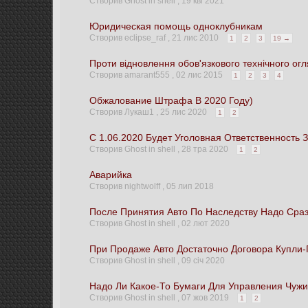
Створив Ghost in shell ,
19 кві 2021
Юридическая помощь одноклубникам
Створив eclipse_raf ,
21 лис 2010
1
2
3
19 →
Проти відновлення обов'язкового технічного ог
Створив amarant555 ,
02 лис 2015
1
2
3
4
Обжалование Штрафа В 2020 Году)
Створив Лукаш1 ,
25 лис 2020
1
2
С 1.06.2020 Будет Уголовная Ответственность
Створив Ghost in shell ,
28 тра 2020
1
2
Аварийка
Створив nightwolff ,
05 лип 2018
После Принятия Авто По Наследству Надо Сра
Створив Ghost in shell ,
02 лют 2020
При Продаже Авто Достаточно Договора Купли
Створив Ghost in shell ,
09 січ 2020
Надо Ли Какое-То Бумаги Для Управления Чуж
Створив Ghost in shell ,
07 жов 2019
1
2