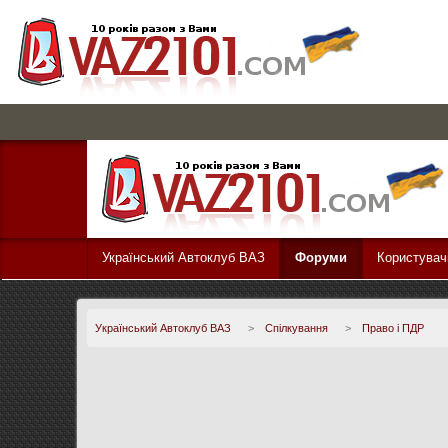
Український Автоклуб ВАЗ
Форуми
Користувач
Український Автоклуб ВАЗ
>
Спілкування
>
Право і ПДР