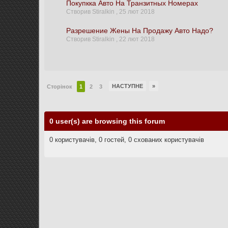
Покупкка Авто На Транзитных Номерах
Створив Stiralkin ,
25 лют 2018
Разрешение Жены На Продажу Авто Надо?
Створив Stiralkin ,
22 лют 2018
НАСТУПНЕ
»
Сторінок
1
2
3
0 user(s) are browsing this forum
0 користувачів, 0 гостей, 0 схованих користувачів