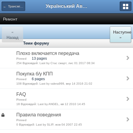
Український Автоклуб ВАЗ
← Трансмісія
Ремонт
«
Наступне
Назад
»
Теми форуму
Плохо включается передача
13 pages
Pinned
254 Відповідей: Last by Стас смарт, лис 01 2017 08:34
Покупка б/у КПП
6 pages
Pinned
108 Відповідей: Last by valera999, вер 14 2016 21:02
FAQ
Pinned
18 Відповідей: Last by ANGEL, кві 12 2010 14:45
Правила поведения
Pinned
0 Відповідей: Last by SLIP, жов 04 2007 22:45