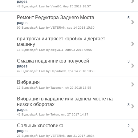
pages
48 Відповідей: Last by Vinni86, бер 15 2019 18:57
Ремонт Редуктора Заднего Моста
5
pages
99 Відповідей: Last by VETERAN, сер 14 2018 15:30
при трогании трясет коробку и дергает
машину
18 Відповідей: Last by olegva11, лип 03 2018 09:07
Смазка подшипников полуосей
3
pages
42 Відповідей: Last by Hapadoctb, тра 14 2018 13:20
Вибрация
17 Відповідей: Last by Tazomen, січ 29 2018 13:55
Вибрация в кардане или заднем мосте на
низких оборотах
3
pages
42 Відповідей: Last by Token, лис 27 2017 14:37
Сальник хвостовика
2
pages
23 Відповідей: Last by VETERAN, лис 21 2017 16:34