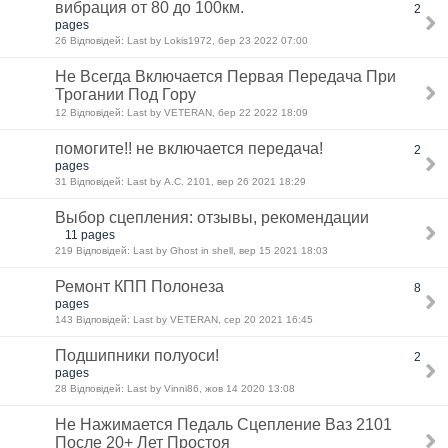
вибрация от 80 до 100км.
2
pages
26 Відповідей: Last by Lokis1972, бер 23 2022 07:00
Не Всегда Включается Первая Передача При
Трогании Под Гору
12 Відповідей: Last by VETERAN, бер 22 2022 18:09
помогите!! не включается передача!
2
pages
31 Відповідей: Last by А.С. 2101, вер 26 2021 18:29
Выбор сцепления: отзывы, рекомендации
11 pages
219 Відповідей: Last by Ghost in shell, вер 15 2021 18:03
Ремонт КПП Полонеза
8
pages
143 Відповідей: Last by VETERAN, сер 20 2021 16:45
Подшипники полуоси!
2
pages
28 Відповідей: Last by Vinni86, жов 14 2020 13:08
Не Нажимается Педаль Сцепление Ваз 2101
После 20+ Лет Простоя