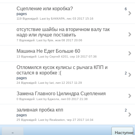
Сцепление или коробка?
6
pages
119 Відповідей: Last by БАККАРА, лис 03 2017 15:16
отсутствие шайбы на вторичном валу так
надо или лучше поставить
7 Відповідей: Last by flyte, жов 08 2017 20:06
Машина Не Едет Больше 60
13 Відповідей: Last by Сергей 4201, сер 19 2017 07:36
Отломился кусок кулисы с рычага КПП и
остался в коробке :(
2
pages
24 Відповідей: Last by Iari, лип 12 2017 11:29
Замена Главного Цилиндра Сцепления
0 Відповідей: Last by Бджола, лип 03 2017 21:38
заливная пробка кпп
2
pages
25 Відповідей: Last by Realization, чер 27 2017 14:34
«
Наступне