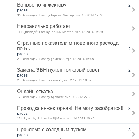
Вопрос по инжектору
2
pages
35 Відповідей: Last by Горный Мастер, лис 28 2014 12:46
Неправильно работает
11 Відповідей: Last by Горный Мастер, чер 12 2014 05:29
Странные показатели мгновенного расхода
по БК
2
pages
21 Відповідей: Last by golden88, тра 12 2014 15:05
Замена ЭБН нужен толковый совет
2
pages
27 Відповідей: Last by asmax1, лис 27 2013 10:07
Онлайн откатка
12 Відповідей: Last by Sj Makar, лис 19 2013 22:23
Проводка инжекторная!! Не могу разобратся!!
8
pages
154 Відповідей: Last by Sj Makar, жов 24 2013 20:45
Проблема с холодным пуском
3
pages