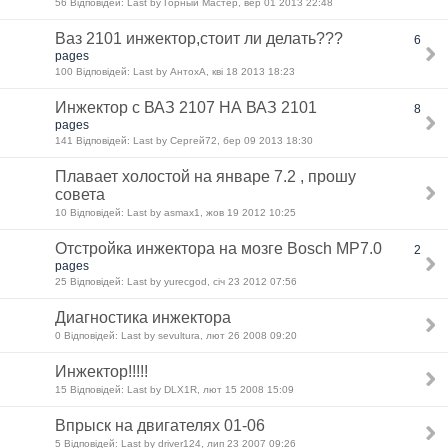
56 Відповідей: Last by Горный Мастер, вер 01 2013 22:48
Ваз 2101 инжектор,стоит ли делать???
6
pages
100 Відповідей: Last by АнтохА, кві 18 2013 18:23
Инжектор с ВАЗ 2107 НА ВАЗ 2101
8
pages
141 Відповідей: Last by Сергей72, бер 09 2013 18:30
Плавает холостой на январе 7.2 , прошу
совета
10 Відповідей: Last by asmax1, жов 19 2012 10:25
Отстройка инжектора на мозге Bosch MP7.0
2
pages
25 Відповідей: Last by yurecgod, січ 23 2012 07:56
Диагностика инжектора
0 Відповідей: Last by sevultura, лют 26 2008 09:20
Инжектор!!!!!
15 Відповідей: Last by DLX1R, лют 15 2008 15:09
Впрыск на двигателях 01-06
5 Відповідей: Last by driver124, лип 23 2007 09:26