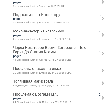
pages
55 Відповідей: Last by Arsex, гру 13 2020 18:13
Подскажите по Инжектору
3
pages
55 Відповідей: Last by Rebel, лют 29 2020 21:24
Моноинжектор на классику!!!
4
pages
65 Відповідей: Last by Emissions, січ 15 2020 12:47
Через Некоторое Время Загорается Чек,
Горит До Снятия Клемы
3
pages
44 Відповідей: Last by Сергей72, кві 27 2018 09:19
Проблема с тахом на инже
10 Відповідей: Last by Emissions, січ 12 2016 00:41
Топливная магистраль
8 Відповідей: Last by Sj Makar, гру 22 2015 14:56
Проблема с мозгами М73
2
pages
24 Відповідей: Last by Sj Makar, вер 27 2015 19:16