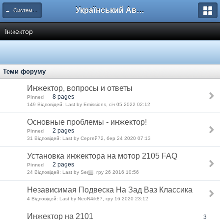
Український Автоклуб ВАЗ
← Системи подачі палива
Інжектор
Теми форуму
Инжектор, вопросы и ответы
8 pages
Pinned
149 Відповідей: Last by Emissions, січ 05 2022 02:12
Основные проблемы - инжектор!
2 pages
Pinned
31 Відповідей: Last by Сергей72, бер 24 2020 07:13
Установка инжектора на мотор 2105 FAQ
2 pages
Pinned
24 Відповідей: Last by Serjjjjj, гру 26 2016 10:56
Независимая Подвеска На Зад Ваз Классика
4 Відповідей: Last by NeoN4ik87, гру 16 2020 23:12
Инжектор на 2101
3