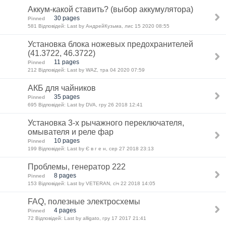
Аккум-какой ставить? (выбор аккумулятора)
30 pages
Pinned
581 Відповідей: Last by АндрейКузьма, лис 15 2020 08:55
Установка блока ножевых предохранителей
(41.3722, 46.3722)
11 pages
Pinned
212 Відповідей: Last by WAZ, тра 04 2020 07:59
АКБ для чайников
35 pages
Pinned
695 Відповідей: Last by DVA, гру 26 2018 12:41
Установка 3-х рычажного переключателя,
омывателя и реле фар
10 pages
Pinned
199 Відповідей: Last by Є в г е н, сер 27 2018 23:13
Проблемы, генератор 222
8 pages
Pinned
153 Відповідей: Last by VETERAN, січ 22 2018 14:05
FAQ, полезные электросхемы
4 pages
Pinned
72 Відповідей: Last by alligato, гру 17 2017 21:41