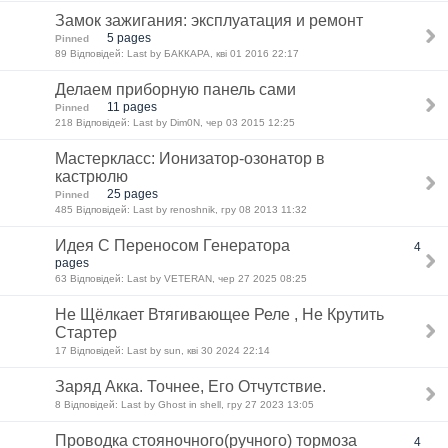
Замок зажигания: эксплуатация и ремонт
5 pages
Pinned
89 Відповідей: Last by БАККАРА, кві 01 2016 22:17
Делаем приборную панель сами
11 pages
Pinned
218 Відповідей: Last by Dim0N, чер 03 2015 12:25
Мастеркласс: Ионизатор-озонатор в
кастрюлю
25 pages
Pinned
485 Відповідей: Last by renoshnik, гру 08 2013 11:32
Идея С Переносом Генератора
4
pages
63 Відповідей: Last by VETERAN, чер 27 2025 08:25
Не Щёлкает Втягивающее Реле , Не Крутить
Стартер
17 Відповідей: Last by sun, кві 30 2024 22:14
Заряд Акка. Точнее, Его Отчутствие.
8 Відповідей: Last by Ghost in shell, гру 27 2023 13:05
Проводка стояночного(ручного) тормоза
4