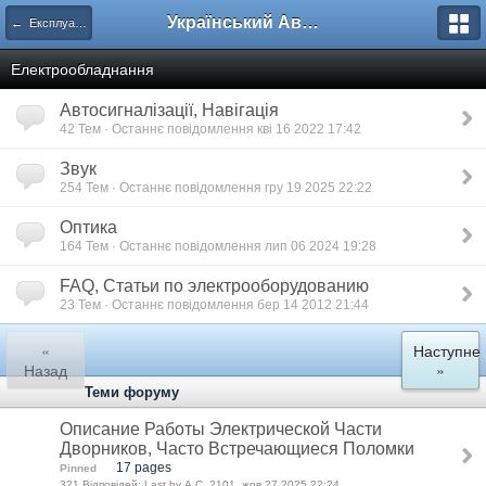
Український Автоклуб ВАЗ
← Експлуатація, ремонт та удосконалення
Електрообладнання
Автосигналізації, Навігація
42 Тем · Останнє повідомлення кві 16 2022 17:42
Звук
254 Тем · Останнє повідомлення гру 19 2025 22:22
Оптика
164 Тем · Останнє повідомлення лип 06 2024 19:28
FAQ, Статьи по электрооборудованию
23 Тем · Останнє повідомлення бер 14 2012 21:44
«
Наступне
Назад
»
Теми форуму
Описание Работы Электрической Части
Дворников, Часто Встречающиеся Поломки
17 pages
Pinned
321 Відповідей: Last by А.С. 2101, жов 27 2025 22:24